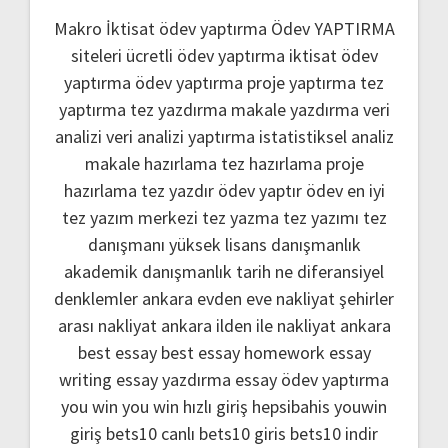
Makro İktisat ödev yaptırma
Ödev YAPTIRMA
siteleri
ücretli ödev yaptırma
iktisat ödev
yaptırma
ödev yaptırma
proje yaptırma
tez
yaptırma
tez yazdırma
makale yazdırma
veri
analizi
veri analizi yaptırma
istatistiksel analiz
makale hazırlama
tez hazırlama
proje
hazırlama
tez yazdır
ödev yaptır
ödev
en iyi
tez yazım merkezi
tez yazma
tez yazımı
tez
danışmanı
yüksek lisans danışmanlık
akademik danışmanlık
tarih ne
diferansiyel
denklemler
ankara evden eve nakliyat
şehirler
arası nakliyat ankara
ilden ile nakliyat ankara
best essay
best essay homework
essay
writing
essay yazdırma
essay ödev yaptırma
you win
you win hızlı giriş
hepsibahis youwin
giriş
bets10 canlı
bets10 giris
bets10 indir