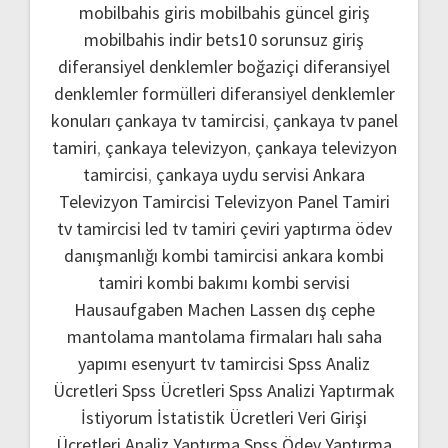
mobilbahis giris
mobilbahis güncel giriş
mobilbahis indir
bets10 sorunsuz giriş
diferansiyel denklemler boğaziçi
diferansiyel
denklemler formülleri
diferansiyel denklemler
konuları
çankaya tv tamircisi
,
çankaya tv panel
tamiri
,
çankaya televizyon
,
çankaya televizyon
tamircisi
,
çankaya uydu servisi
Ankara
Televizyon Tamircisi
Televizyon Panel Tamiri
tv tamircisi
led tv tamiri
çeviri yaptırma
ödev
danışmanlığı
kombi tamircisi ankara
kombi
tamiri
kombi bakımı
kombi servisi
Hausaufgaben Machen Lassen
dış cephe
mantolama
mantolama firmaları
halı saha
yapımı
esenyurt tv tamircisi
Spss Analiz
Ücretleri
Spss Ücretleri
Spss Analizi Yaptırmak
İstiyorum
İstatistik Ücretleri
Veri Girişi
Ücretleri
Analiz Yaptırma
Spss Ödev Yaptırma