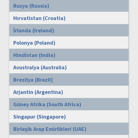
Rusya (Russia)
Hırvatistan (Croatia)
İrlanda (Ireland)
Polonya (Poland)
Hindistan (India)
Avustralya (Australia)
Brezilya (Brazil)
Arjantin (Argentina)
Güney Afrika (South Africa)
Singapur (Singapore)
Birleşik Arap Emirlikleri (UAE)