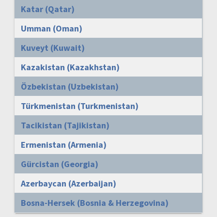
Katar (Qatar)
Umman (Oman)
Kuveyt (Kuwait)
Kazakistan (Kazakhstan)
Özbekistan (Uzbekistan)
Türkmenistan (Turkmenistan)
Tacikistan (Tajikistan)
Ermenistan (Armenia)
Gürcistan (Georgia)
Azerbaycan (Azerbaijan)
Bosna-Hersek (Bosnia & Herzegovina)