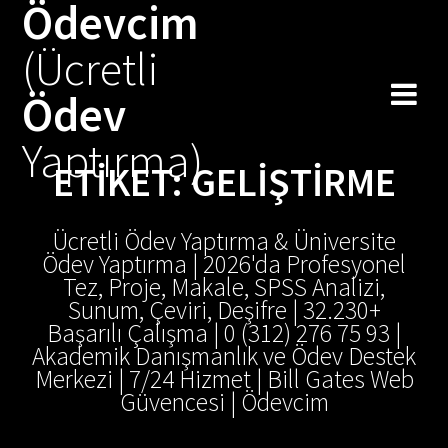
Ödevcim
Skip
to
(Ücretli
content
Ödev
Yaptırma)
ETIKET:
GELIŞTIRME
Ücretli Ödev Yaptırma & Üniversite
Ödev Yaptırma | 2026'da Profesyonel
Tez, Proje, Makale, SPSS Analizi,
Sunum, Çeviri, Deşifre | 32.230+
Başarılı Çalışma | 0 (312) 276 75 93 |
Akademik Danışmanlık ve Ödev Destek
Merkezi | 7/24 Hizmet | Bill Gates Web
Güvencesi | Ödevcim