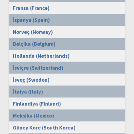
Fransa (France)
İspanya (Spain)
Norveç (Norway)
Belçika (Belgium)
Hollanda (Netherlands)
İsviçre (Switzerland)
İsveç (Sweden)
İtalya (Italy)
Finlandiya (Finland)
Meksika (Mexico)
Güney Kore (South Korea)