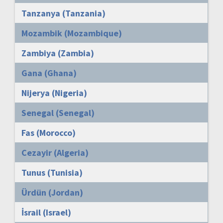
Tanzanya (Tanzania)
Mozambik (Mozambique)
Zambiya (Zambia)
Gana (Ghana)
Nijerya (Nigeria)
Senegal (Senegal)
Fas (Morocco)
Cezayir (Algeria)
Tunus (Tunisia)
Ürdün (Jordan)
İsrail (Israel)