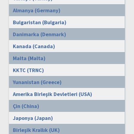
Almanya (Germany)
Bulgaristan (Bulgaria)
Danimarka (Denmark)
Kanada (Canada)
Malta (Malta)
KKTC (TRNC)
Yunanistan (Greece)
Amerika Birleşik Devletleri (USA)
Çin (China)
Japonya (Japan)
Birleşik Krallık (UK)