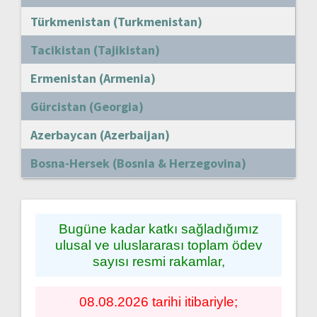
Türkmenistan (Turkmenistan)
Tacikistan (Tajikistan)
Ermenistan (Armenia)
Gürcistan (Georgia)
Azerbaycan (Azerbaijan)
Bosna-Hersek (Bosnia & Herzegovina)
Bugüne kadar katkı sağladığımız
ulusal ve uluslararası toplam ödev
sayısı resmi rakamlar,
08.08.2026 tarihi itibariyle;