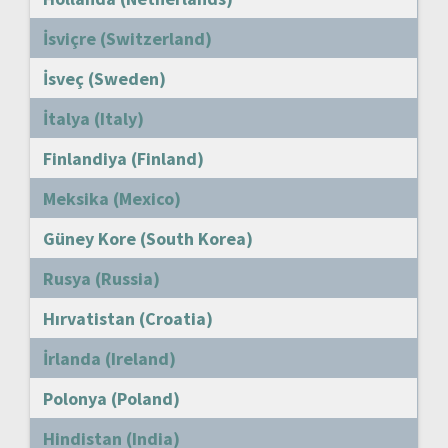
İsviçre (Switzerland)
İsveç (Sweden)
İtalya (Italy)
Finlandiya (Finland)
Meksika (Mexico)
Güney Kore (South Korea)
Rusya (Russia)
Hırvatistan (Croatia)
İrlanda (Ireland)
Polonya (Poland)
Hindistan (India)