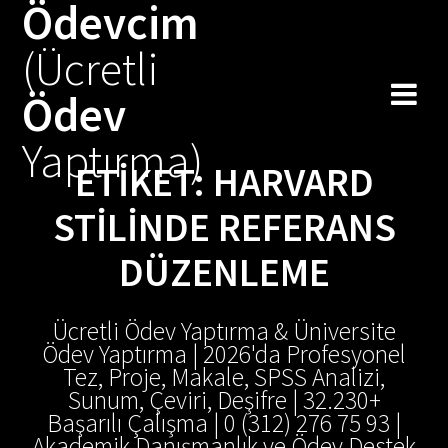
Ödevcim
Skip
to
(Ücretli
content
Ödev
Yaptırma)
ETIKET:
HARVARD
STILINDE REFERANS
DÜZENLEME
Ücretli Ödev Yaptırma & Üniversite
Ödev Yaptırma | 2026'da Profesyonel
Tez, Proje, Makale, SPSS Analizi,
Sunum, Çeviri, Deşifre | 32.230+
Başarılı Çalışma | 0 (312) 276 75 93 |
Akademik Danışmanlık ve Ödev Destek