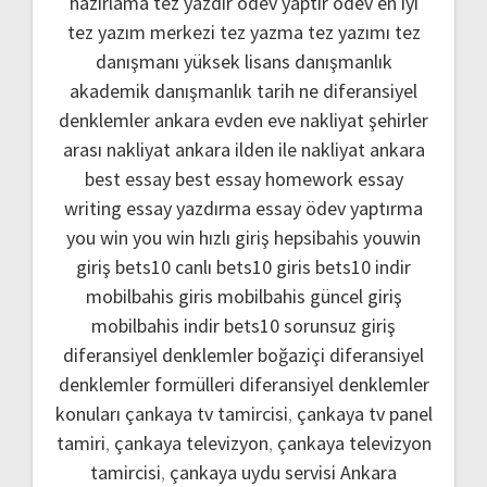
hazırlama
tez yazdır
ödev yaptır
ödev
en iyi
tez yazım merkezi
tez yazma
tez yazımı
tez
danışmanı
yüksek lisans danışmanlık
akademik danışmanlık
tarih ne
diferansiyel
denklemler
ankara evden eve nakliyat
şehirler
arası nakliyat ankara
ilden ile nakliyat ankara
best essay
best essay homework
essay
writing
essay yazdırma
essay ödev yaptırma
you win
you win hızlı giriş
hepsibahis youwin
giriş
bets10 canlı
bets10 giris
bets10 indir
mobilbahis giris
mobilbahis güncel giriş
mobilbahis indir
bets10 sorunsuz giriş
diferansiyel denklemler boğaziçi
diferansiyel
denklemler formülleri
diferansiyel denklemler
konuları
çankaya tv tamircisi
,
çankaya tv panel
tamiri
,
çankaya televizyon
,
çankaya televizyon
tamircisi
,
çankaya uydu servisi
Ankara