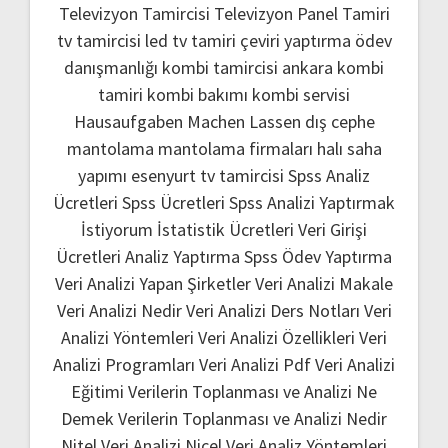
Televizyon Tamircisi
Televizyon Panel Tamiri
tv tamircisi
led tv tamiri
çeviri yaptırma
ödev
danışmanlığı
kombi tamircisi ankara
kombi
tamiri
kombi bakımı
kombi servisi
Hausaufgaben Machen Lassen
dış cephe
mantolama
mantolama firmaları
halı saha
yapımı
esenyurt tv tamircisi
Spss Analiz
Ücretleri
Spss Ücretleri
Spss Analizi Yaptırmak
İstiyorum
İstatistik Ücretleri
Veri Girişi
Ücretleri
Analiz Yaptırma
Spss Ödev Yaptırma
Veri Analizi Yapan Şirketler
Veri Analizi Makale
Veri Analizi Nedir
Veri Analizi Ders Notları
Veri
Analizi Yöntemleri
Veri Analizi Özellikleri
Veri
Analizi Programları
Veri Analizi Pdf
Veri Analizi
Eğitimi
Verilerin Toplanması ve Analizi Ne
Demek
Verilerin Toplanması ve Analizi Nedir
Nitel Veri Analizi
Nicel Veri Analiz Yöntemleri