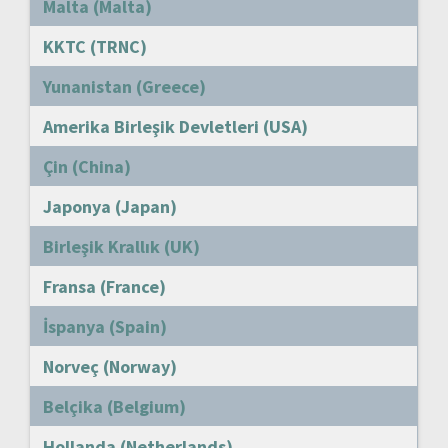
Malta (Malta)
KKTC (TRNC)
Yunanistan (Greece)
Amerika Birleşik Devletleri (USA)
Çin (China)
Japonya (Japan)
Birleşik Krallık (UK)
Fransa (France)
İspanya (Spain)
Norveç (Norway)
Belçika (Belgium)
Hollanda (Netherlands)