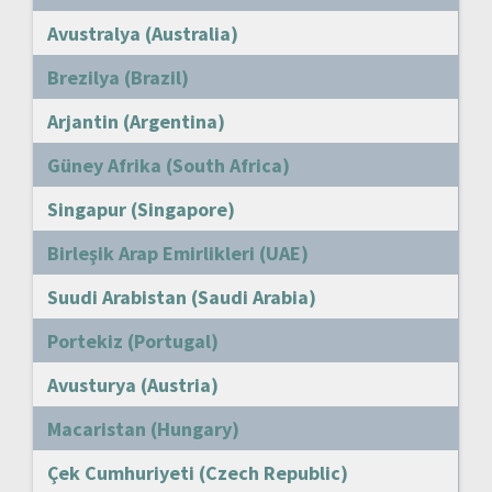
Avustralya (Australia)
Brezilya (Brazil)
Arjantin (Argentina)
Güney Afrika (South Africa)
Singapur (Singapore)
Birleşik Arap Emirlikleri (UAE)
Suudi Arabistan (Saudi Arabia)
Portekiz (Portugal)
Avusturya (Austria)
Macaristan (Hungary)
Çek Cumhuriyeti (Czech Republic)