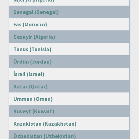
Senegal (Senegal)
Fas (Morocco)
Cezayir (Algeria)
Tunus (Tunisia)
Ürdün (Jordan)
İsrail (Israel)
Katar (Qatar)
Umman (Oman)
Kuveyt (Kuwait)
Kazakistan (Kazakhstan)
Özbekistan (Uzbekistan)