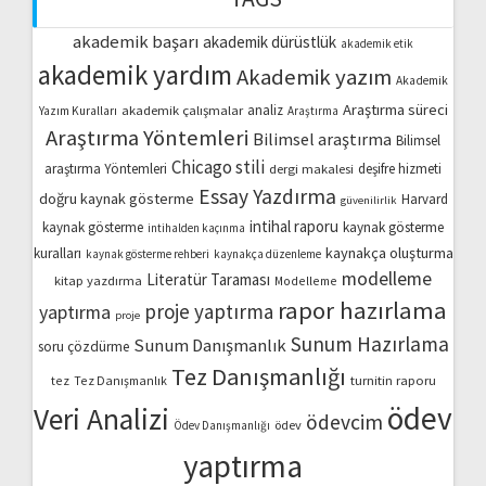
akademik başarı
akademik dürüstlük
akademik etik
akademik yardım
Akademik yazım
Akademik
Araştırma süreci
akademik çalışmalar
analiz
Yazım Kuralları
Araştırma
Araştırma Yöntemleri
Bilimsel araştırma
Bilimsel
Chicago stili
araştırma Yöntemleri
dergi makalesi
deşifre hizmeti
Essay Yazdırma
doğru kaynak gösterme
Harvard
güvenilirlik
intihal raporu
kaynak gösterme
kaynak gösterme
intihalden kaçınma
kaynakça oluşturma
kuralları
kaynak gösterme rehberi
kaynakça düzenleme
modelleme
Literatür Taraması
kitap yazdırma
Modelleme
rapor hazırlama
proje yaptırma
yaptırma
proje
Sunum Hazırlama
Sunum Danışmanlık
soru çözdürme
Tez Danışmanlığı
turnitin raporu
tez
Tez Danışmanlık
ödev
Veri Analizi
ödevcim
ödev
Ödev Danışmanlığı
yaptırma