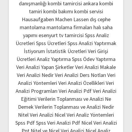
danışmanlığı
kombi tamircisi ankara
kombi
tamiri
kombi bakımı
kombi servisi
Hausaufgaben Machen Lassen
dış cephe
mantolama
mantolama firmaları
halı saha
yapımı
esenyurt tv tamircisi
Spss Analiz
Ücretleri
Spss Ücretleri
Spss Analizi Yaptırmak
İstiyorum
İstatistik Ücretleri
Veri Girişi
Ücretleri
Analiz Yaptırma
Spss Ödev Yaptırma
Veri Analizi Yapan Şirketler
Veri Analizi Makale
Veri Analizi Nedir
Veri Analizi Ders Notları
Veri
Analizi Yöntemleri
Veri Analizi Özellikleri
Veri
Analizi Programları
Veri Analizi Pdf
Veri Analizi
Eğitimi
Verilerin Toplanması ve Analizi Ne
Demek
Verilerin Toplanması ve Analizi Nedir
Nitel Veri Analizi
Nicel Veri Analiz Yöntemleri
Spss Pdf
Spss Veri Analizi Pdf
Nicel Veri Analizi
Ppt
Nitel ve Nicel Veri Analizi
Nicel Analiz