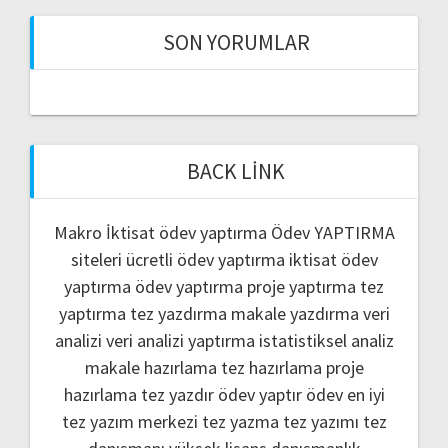
SON YORUMLAR
BACK LINK
Makro İktisat ödev yaptırma
Ödev YAPTIRMA
siteleri
ücretli ödev yaptırma
iktisat ödev
yaptırma
ödev yaptırma
proje yaptırma
tez
yaptırma
tez yazdırma
makale yazdırma
veri
analizi
veri analizi yaptırma
istatistiksel analiz
makale hazırlama
tez hazırlama
proje
hazırlama
tez yazdır
ödev yaptır
ödev
en iyi
tez yazım merkezi
tez yazma
tez yazımı
tez