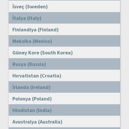
İsveç (Sweden)
İtalya (Italy)
Finlandiya (Finland)
Meksika (Mexico)
Güney Kore (South Korea)
Rusya (Russia)
Hırvatistan (Croatia)
İrlanda (Ireland)
Polonya (Poland)
Hindistan (India)
Avustralya (Australia)