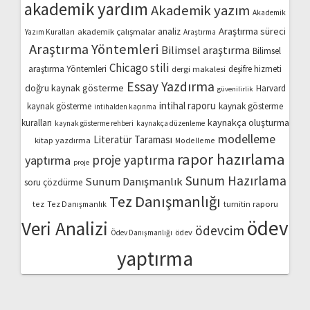
akademik yardım
Akademik yazım
Akademik
Araştırma süreci
akademik çalışmalar
analiz
Yazım Kuralları
Araştırma
Araştırma Yöntemleri
Bilimsel araştırma
Bilimsel
Chicago stili
araştırma Yöntemleri
dergi makalesi
deşifre hizmeti
Essay Yazdırma
doğru kaynak gösterme
Harvard
güvenilirlik
intihal raporu
kaynak gösterme
kaynak gösterme
intihalden kaçınma
kaynakça oluşturma
kuralları
kaynak gösterme rehberi
kaynakça düzenleme
modelleme
Literatür Taraması
kitap yazdırma
Modelleme
rapor hazırlama
proje yaptırma
yaptırma
proje
Sunum Hazırlama
Sunum Danışmanlık
soru çözdürme
Tez Danışmanlığı
turnitin raporu
tez
Tez Danışmanlık
ödev
Veri Analizi
ödevcim
ödev
Ödev Danışmanlığı
yaptırma