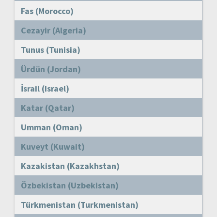
Fas (Morocco)
Cezayir (Algeria)
Tunus (Tunisia)
Ürdün (Jordan)
İsrail (Israel)
Katar (Qatar)
Umman (Oman)
Kuveyt (Kuwait)
Kazakistan (Kazakhstan)
Özbekistan (Uzbekistan)
Türkmenistan (Turkmenistan)