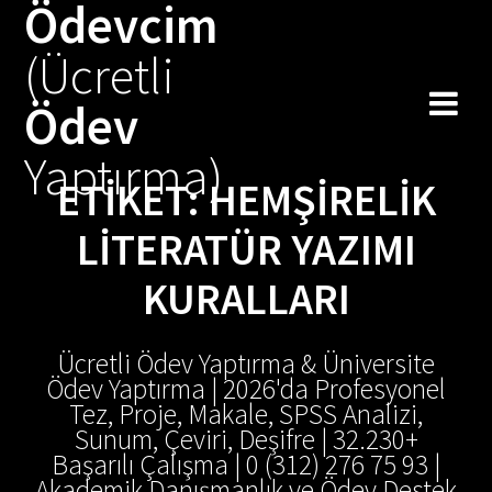
Ödevcim
Skip
to
(Ücretli
content
Ödev
Yaptırma)
ETIKET:
HEMŞIRELIK
LITERATÜR YAZIMI
KURALLARI
Ücretli Ödev Yaptırma & Üniversite
Ödev Yaptırma | 2026'da Profesyonel
Tez, Proje, Makale, SPSS Analizi,
Sunum, Çeviri, Deşifre | 32.230+
Başarılı Çalışma | 0 (312) 276 75 93 |
Akademik Danışmanlık ve Ödev Destek