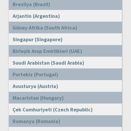
Brezilya (Brazil)
Arjantin (Argentina)
Güney Afrika (South Africa)
Singapur (Singapore)
Birleşik Arap Emirlikleri (UAE)
Suudi Arabistan (Saudi Arabia)
Portekiz (Portugal)
Avusturya (Austria)
Macaristan (Hungary)
Çek Cumhuriyeti (Czech Republic)
Romanya (Romania)