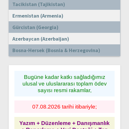
Tacikistan (Tajikistan)
Ermenistan (Armenia)
Gürcistan (Georgia)
Azerbaycan (Azerbaijan)
Bosna-Hersek (Bosnia & Herzegovina)
Bugüne kadar katkı sağladığımız
ulusal ve uluslararası toplam ödev
sayısı resmi rakamlar,
07.08.2026 tarihi itibariyle;
Yazım + Düzenleme + Danışmanlık