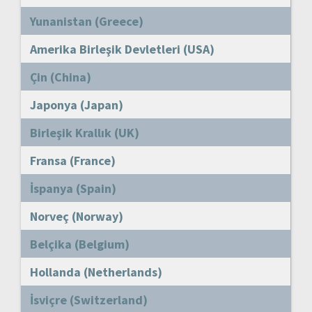
Yunanistan (Greece)
Amerika Birleşik Devletleri (USA)
Çin (China)
Japonya (Japan)
Birleşik Krallık (UK)
Fransa (France)
İspanya (Spain)
Norveç (Norway)
Belçika (Belgium)
Hollanda (Netherlands)
İsviçre (Switzerland)