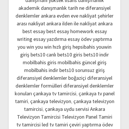
danışmanı
yüksek lisans danışmanlık
akademik danışmanlık
tarih ne
diferansiyel
denklemler
ankara evden eve nakliyat
şehirler
arası nakliyat ankara
ilden ile nakliyat ankara
best essay
best essay homework
essay
writing
essay yazdırma
essay ödev yaptırma
you win
you win hızlı giriş
hepsibahis youwin
giriş
bets10 canlı
bets10 giris
bets10 indir
mobilbahis giris
mobilbahis güncel giriş
mobilbahis indir
bets10 sorunsuz giriş
diferansiyel denklemler boğaziçi
diferansiyel
denklemler formülleri
diferansiyel denklemler
konuları
çankaya tv tamircisi
,
çankaya tv panel
tamiri
,
çankaya televizyon
,
çankaya televizyon
tamircisi
,
çankaya uydu servisi
Ankara
Televizyon Tamircisi
Televizyon Panel Tamiri
tv tamircisi
led tv tamiri
çeviri yaptırma
ödev