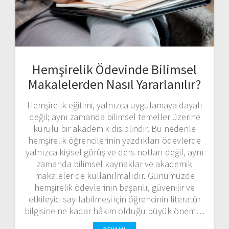
Hemşirelik Ödevinde Bilimsel
Makalelerden Nasıl Yararlanılır?
Hemşirelik eğitimi, yalnızca uygulamaya dayalı
değil; aynı zamanda bilimsel temeller üzerine
kurulu bir akademik disiplindir. Bu nedenle
hemşirelik öğrencilerinin yazdıkları ödevlerde
yalnızca kişisel görüş ve ders notları değil, aynı
zamanda bilimsel kaynaklar ve akademik
makaleler de kullanılmalıdır. Günümüzde
hemşirelik ödevlerinin başarılı, güvenilir ve
etkileyici sayılabilmesi için öğrencinin literatür
bilgisine ne kadar hâkim olduğu büyük önem…