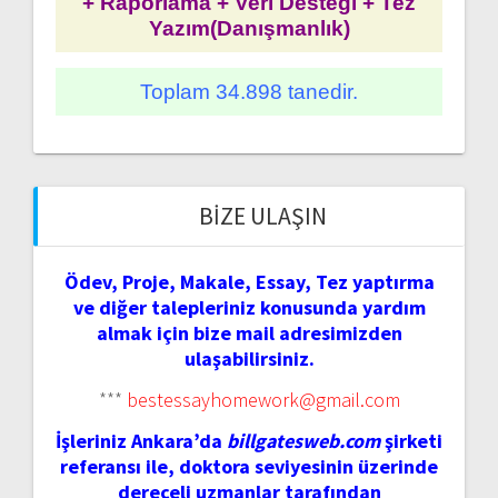
+ Raporlama + Veri Desteği + Tez
Yazım(Danışmanlık)
Toplam 34.898 tanedir.
BIZE ULAŞIN
Ödev, Proje, Makale, Essay, Tez yaptırma
ve diğer talepleriniz konusunda yardım
almak için bize mail adresimizden
ulaşabilirsiniz.
***
bestessayhomework@gmail.com
İşleriniz Ankara’da
billgatesweb.com
şirketi
referansı ile, doktora seviyesinin üzerinde
dereceli uzmanlar tarafından