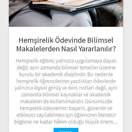
Hemşirelik Ödevinde Bilimsel
Makalelerden Nasıl Yararlanılır?
Hemşirelik eğitimi, yalnızca uygulamaya dayalı
değil; aynı zamanda bilimsel temeller üzerine
kurulu bir akademik disiplindir. Bu nedenle
hemşirelik öğrencilerinin yazdıkları ödevlerde
yalnızca kişisel görüş ve ders notları değil, aynı
zamanda bilimsel kaynaklar ve akademik
makaleler de kullanılmalıdır. Günümüzde
hemşirelik ödevlerinin başarılı, güvenilir ve
etkileyici sayılabilmesi için öğrencinin literatür
bilgisine ne kadar hâkim olduğu büyük önem…