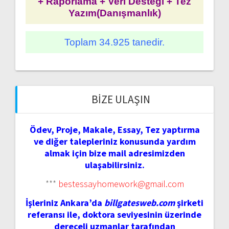
+ Raporlama + Veri Desteği + Tez
Yazım(Danışmanlık)
Toplam 34.925 tanedir.
BIZE ULAŞIN
Ödev, Proje, Makale, Essay, Tez yaptırma
ve diğer talepleriniz konusunda yardım
almak için bize mail adresimizden
ulaşabilirsiniz.
***
bestessayhomework@gmail.com
İşleriniz Ankara’da
billgatesweb.com
şirketi
referansı ile, doktora seviyesinin üzerinde
dereceli uzmanlar tarafından