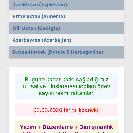
Tacikistan (Tajikistan)
Ermenistan (Armenia)
Gürcistan (Georgia)
Azerbaycan (Azerbaijan)
Bosna-Hersek (Bosnia & Herzegovina)
Bugüne kadar katkı sağladığımız
ulusal ve uluslararası toplam ödev
sayısı resmi rakamlar,
08.08.2026 tarihi itibariyle;
Yazım + Düzenleme + Danışmanlık