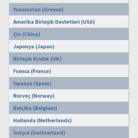
Yunanistan (Greece)
Amerika Birleşik Devletleri (USA)
Çin (China)
Japonya (Japan)
Birleşik Krallık (UK)
Fransa (France)
İspanya (Spain)
Norveç (Norway)
Belçika (Belgium)
Hollanda (Netherlands)
İsviçre (Switzerland)