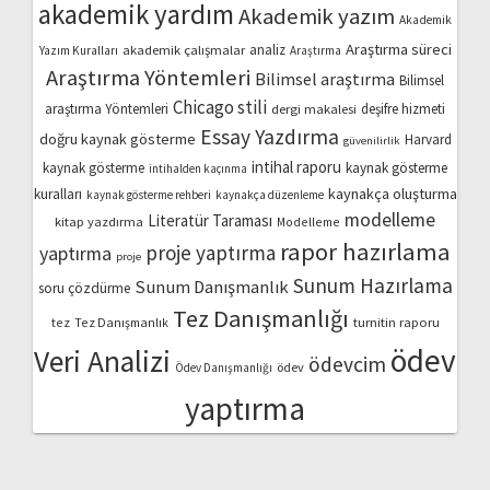
akademik yardım
Akademik yazım
Akademik
Araştırma süreci
akademik çalışmalar
analiz
Yazım Kuralları
Araştırma
Araştırma Yöntemleri
Bilimsel araştırma
Bilimsel
Chicago stili
araştırma Yöntemleri
dergi makalesi
deşifre hizmeti
Essay Yazdırma
doğru kaynak gösterme
Harvard
güvenilirlik
intihal raporu
kaynak gösterme
kaynak gösterme
intihalden kaçınma
kaynakça oluşturma
kuralları
kaynak gösterme rehberi
kaynakça düzenleme
modelleme
Literatür Taraması
kitap yazdırma
Modelleme
rapor hazırlama
proje yaptırma
yaptırma
proje
Sunum Hazırlama
Sunum Danışmanlık
soru çözdürme
Tez Danışmanlığı
turnitin raporu
tez
Tez Danışmanlık
ödev
Veri Analizi
ödevcim
ödev
Ödev Danışmanlığı
yaptırma