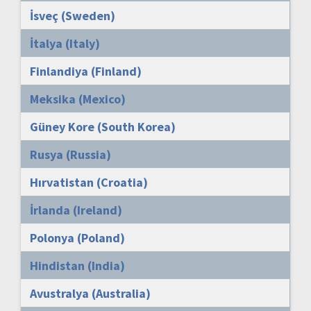
İsveç (Sweden)
İtalya (Italy)
Finlandiya (Finland)
Meksika (Mexico)
Güney Kore (South Korea)
Rusya (Russia)
Hırvatistan (Croatia)
İrlanda (Ireland)
Polonya (Poland)
Hindistan (India)
Avustralya (Australia)