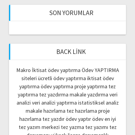
SON YORUMLAR
BACK LINK
Makro İktisat ödev yaptırma
Ödev YAPTIRMA
siteleri
ücretli ödev yaptırma
iktisat ödev
yaptırma
ödev yaptırma
proje yaptırma
tez
yaptırma
tez yazdırma
makale yazdırma
veri
analizi
veri analizi yaptırma
istatistiksel analiz
makale hazırlama
tez hazırlama
proje
hazırlama
tez yazdır
ödev yaptır
ödev
en iyi
tez yazım merkezi
tez yazma
tez yazımı
tez