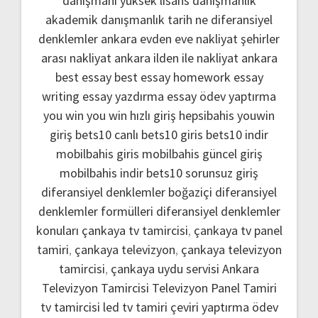
danışmanı
yüksek lisans danışmanlık
akademik danışmanlık
tarih ne
diferansiyel
denklemler
ankara evden eve nakliyat
şehirler
arası nakliyat ankara
ilden ile nakliyat ankara
best essay
best essay homework
essay
writing
essay yazdırma
essay ödev yaptırma
you win
you win hızlı giriş
hepsibahis youwin
giriş
bets10 canlı
bets10 giris
bets10 indir
mobilbahis giris
mobilbahis güncel giriş
mobilbahis indir
bets10 sorunsuz giriş
diferansiyel denklemler boğaziçi
diferansiyel
denklemler formülleri
diferansiyel denklemler
konuları
çankaya tv tamircisi
,
çankaya tv panel
tamiri
,
çankaya televizyon
,
çankaya televizyon
tamircisi
,
çankaya uydu servisi
Ankara
Televizyon Tamircisi
Televizyon Panel Tamiri
tv tamircisi
led tv tamiri
çeviri yaptırma
ödev