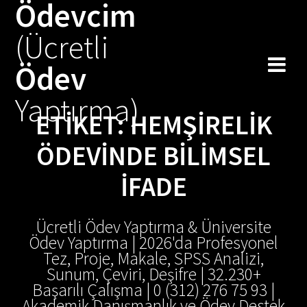
Ödevcim
Skip
to
(Ücretli
content
Ödev
Yaptırma)
ETIKET:
HEMŞIRELIK
ÖDEVINDE BILIMSEL
IFADE
Ücretli Ödev Yaptırma & Üniversite
Ödev Yaptırma | 2026'da Profesyonel
Tez, Proje, Makale, SPSS Analizi,
Sunum, Çeviri, Deşifre | 32.230+
Başarılı Çalışma | 0 (312) 276 75 93 |
Akademik Danışmanlık ve Ödev Destek