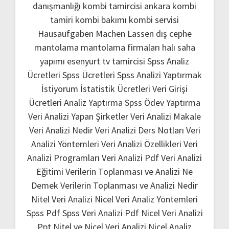
danışmanlığı
kombi tamircisi ankara
kombi
tamiri
kombi bakımı
kombi servisi
Hausaufgaben Machen Lassen
dış cephe
mantolama
mantolama firmaları
halı saha
yapımı
esenyurt tv tamircisi
Spss Analiz
Ücretleri
Spss Ücretleri
Spss Analizi Yaptırmak
İstiyorum
İstatistik Ücretleri
Veri Girişi
Ücretleri
Analiz Yaptırma
Spss Ödev Yaptırma
Veri Analizi Yapan Şirketler
Veri Analizi Makale
Veri Analizi Nedir
Veri Analizi Ders Notları
Veri
Analizi Yöntemleri
Veri Analizi Özellikleri
Veri
Analizi Programları
Veri Analizi Pdf
Veri Analizi
Eğitimi
Verilerin Toplanması ve Analizi Ne
Demek
Verilerin Toplanması ve Analizi Nedir
Nitel Veri Analizi
Nicel Veri Analiz Yöntemleri
Spss Pdf
Spss Veri Analizi Pdf
Nicel Veri Analizi
Ppt
Nitel ve Nicel Veri Analizi
Nicel Analiz