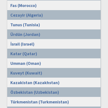
Fas (Morocco)
Cezayir (Algeria)
Tunus (Tunisia)
Ürdün (Jordan)
İsrail (Israel)
Katar (Qatar)
Umman (Oman)
Kuveyt (Kuwait)
Kazakistan (Kazakhstan)
Özbekistan (Uzbekistan)
Türkmenistan (Turkmenistan)