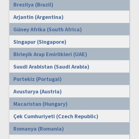
Brezilya (Brazil)
Arjantin (Argentina)
Güney Afrika (South Africa)
Singapur (Singapore)
Birleşik Arap Emirlikleri (UAE)
Suudi Arabistan (Saudi Arabia)
Portekiz (Portugal)
Avusturya (Austria)
Macaristan (Hungary)
Çek Cumhuriyeti (Czech Republic)
Romanya (Romania)