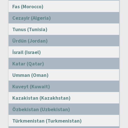
Fas (Morocco)
Cezayir (Algeria)
Tunus (Tunisia)
Ürdün (Jordan)
İsrail (Israel)
Katar (Qatar)
Umman (Oman)
Kuveyt (Kuwait)
Kazakistan (Kazakhstan)
Özbekistan (Uzbekistan)
Türkmenistan (Turkmenistan)