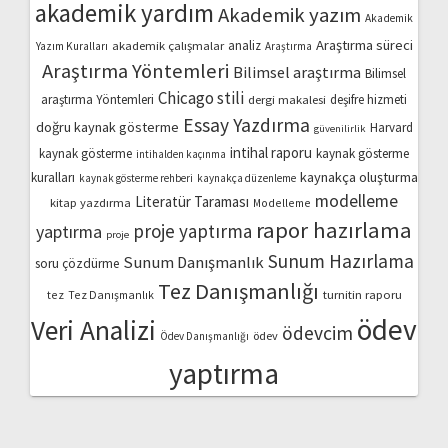
akademik yardım
Akademik yazım
Akademik
Araştırma süreci
akademik çalışmalar
analiz
Yazım Kuralları
Araştırma
Araştırma Yöntemleri
Bilimsel araştırma
Bilimsel
Chicago stili
araştırma Yöntemleri
dergi makalesi
deşifre hizmeti
Essay Yazdırma
doğru kaynak gösterme
Harvard
güvenilirlik
intihal raporu
kaynak gösterme
kaynak gösterme
intihalden kaçınma
kaynakça oluşturma
kuralları
kaynak gösterme rehberi
kaynakça düzenleme
modelleme
Literatür Taraması
kitap yazdırma
Modelleme
rapor hazırlama
proje yaptırma
yaptırma
proje
Sunum Hazırlama
Sunum Danışmanlık
soru çözdürme
Tez Danışmanlığı
turnitin raporu
tez
Tez Danışmanlık
ödev
Veri Analizi
ödevcim
ödev
Ödev Danışmanlığı
yaptırma