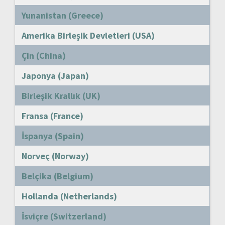
Yunanistan (Greece)
Amerika Birleşik Devletleri (USA)
Çin (China)
Japonya (Japan)
Birleşik Krallık (UK)
Fransa (France)
İspanya (Spain)
Norveç (Norway)
Belçika (Belgium)
Hollanda (Netherlands)
İsviçre (Switzerland)