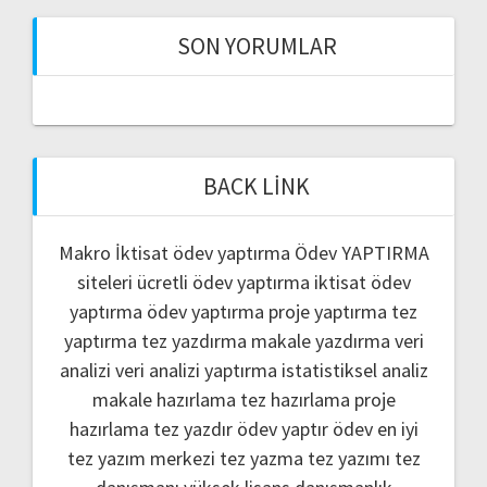
SON YORUMLAR
BACK LINK
Makro İktisat ödev yaptırma
Ödev YAPTIRMA
siteleri
ücretli ödev yaptırma
iktisat ödev
yaptırma
ödev yaptırma
proje yaptırma
tez
yaptırma
tez yazdırma
makale yazdırma
veri
analizi
veri analizi yaptırma
istatistiksel analiz
makale hazırlama
tez hazırlama
proje
hazırlama
tez yazdır
ödev yaptır
ödev
en iyi
tez yazım merkezi
tez yazma
tez yazımı
tez