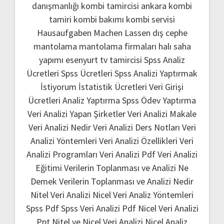
danışmanlığı
kombi tamircisi ankara
kombi
tamiri
kombi bakımı
kombi servisi
Hausaufgaben Machen Lassen
dış cephe
mantolama
mantolama firmaları
halı saha
yapımı
esenyurt tv tamircisi
Spss Analiz
Ücretleri
Spss Ücretleri
Spss Analizi Yaptırmak
İstiyorum
İstatistik Ücretleri
Veri Girişi
Ücretleri
Analiz Yaptırma
Spss Ödev Yaptırma
Veri Analizi Yapan Şirketler
Veri Analizi Makale
Veri Analizi Nedir
Veri Analizi Ders Notları
Veri
Analizi Yöntemleri
Veri Analizi Özellikleri
Veri
Analizi Programları
Veri Analizi Pdf
Veri Analizi
Eğitimi
Verilerin Toplanması ve Analizi Ne
Demek
Verilerin Toplanması ve Analizi Nedir
Nitel Veri Analizi
Nicel Veri Analiz Yöntemleri
Spss Pdf
Spss Veri Analizi Pdf
Nicel Veri Analizi
Ppt
Nitel ve Nicel Veri Analizi
Nicel Analiz