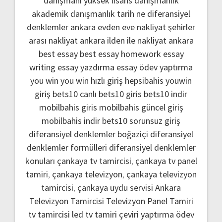
danışmanı
yüksek lisans danışmanlık
akademik danışmanlık
tarih ne
diferansiyel
denklemler
ankara evden eve nakliyat
şehirler
arası nakliyat ankara
ilden ile nakliyat ankara
best essay
best essay homework
essay
writing
essay yazdırma
essay ödev yaptırma
you win
you win hızlı giriş
hepsibahis youwin
giriş
bets10 canlı
bets10 giris
bets10 indir
mobilbahis giris
mobilbahis güncel giriş
mobilbahis indir
bets10 sorunsuz giriş
diferansiyel denklemler boğaziçi
diferansiyel
denklemler formülleri
diferansiyel denklemler
konuları
çankaya tv tamircisi
,
çankaya tv panel
tamiri
,
çankaya televizyon
,
çankaya televizyon
tamircisi
,
çankaya uydu servisi
Ankara
Televizyon Tamircisi
Televizyon Panel Tamiri
tv tamircisi
led tv tamiri
çeviri yaptırma
ödev