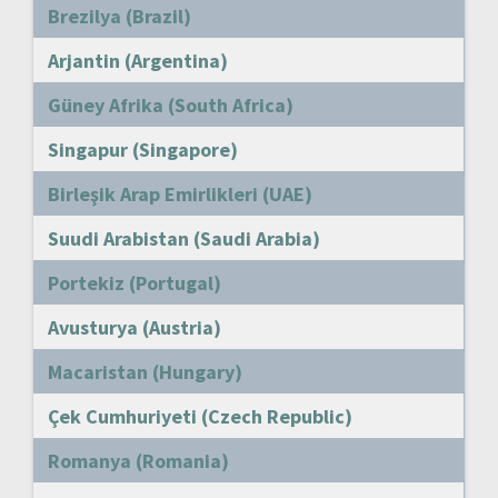
Brezilya (Brazil)
Arjantin (Argentina)
Güney Afrika (South Africa)
Singapur (Singapore)
Birleşik Arap Emirlikleri (UAE)
Suudi Arabistan (Saudi Arabia)
Portekiz (Portugal)
Avusturya (Austria)
Macaristan (Hungary)
Çek Cumhuriyeti (Czech Republic)
Romanya (Romania)