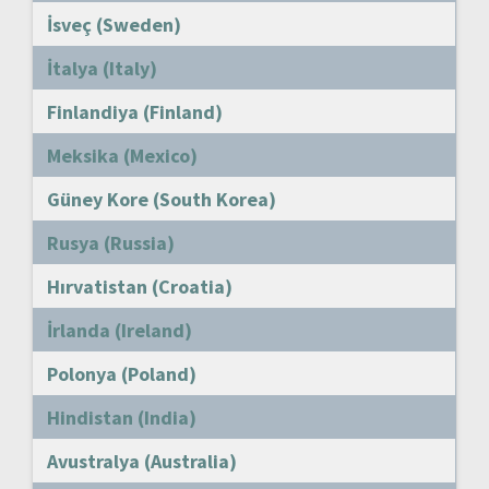
İsveç (Sweden)
İtalya (Italy)
Finlandiya (Finland)
Meksika (Mexico)
Güney Kore (South Korea)
Rusya (Russia)
Hırvatistan (Croatia)
İrlanda (Ireland)
Polonya (Poland)
Hindistan (India)
Avustralya (Australia)