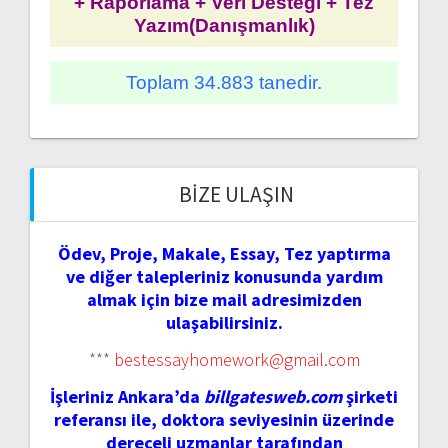
+ Raporlama + Veri Desteği + Tez
Yazım(Danışmanlık)
Toplam 34.883 tanedir.
BIZE ULAŞIN
Ödev, Proje, Makale, Essay, Tez yaptırma
ve diğer talepleriniz konusunda yardım
almak için bize mail adresimizden
ulaşabilirsiniz.
***
bestessayhomework@gmail.com
İşleriniz Ankara’da
billgatesweb.com
şirketi
referansı ile, doktora seviyesinin üzerinde
dereceli uzmanlar tarafından