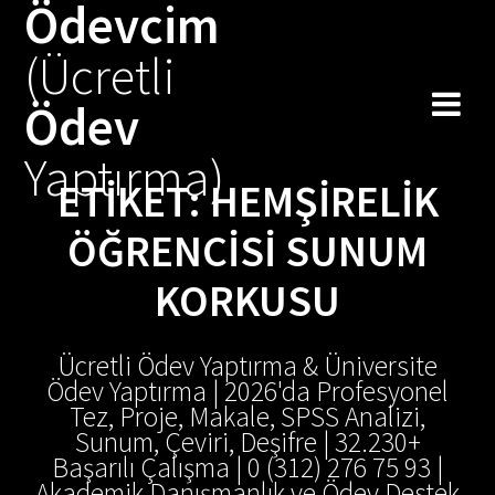
Ödevcim
Skip
to
(Ücretli
content
Ödev
Yaptırma)
ETIKET:
HEMŞIRELIK
ÖĞRENCISI SUNUM
KORKUSU
Ücretli Ödev Yaptırma & Üniversite
Ödev Yaptırma | 2026'da Profesyonel
Tez, Proje, Makale, SPSS Analizi,
Sunum, Çeviri, Deşifre | 32.230+
Başarılı Çalışma | 0 (312) 276 75 93 |
Akademik Danışmanlık ve Ödev Destek