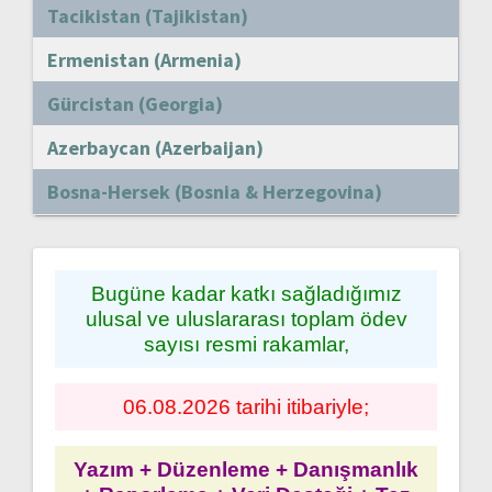
Tacikistan (Tajikistan)
Ermenistan (Armenia)
Gürcistan (Georgia)
Azerbaycan (Azerbaijan)
Bosna-Hersek (Bosnia & Herzegovina)
Bugüne kadar katkı sağladığımız
ulusal ve uluslararası toplam ödev
sayısı resmi rakamlar,
06.08.2026 tarihi itibariyle;
Yazım + Düzenleme + Danışmanlık