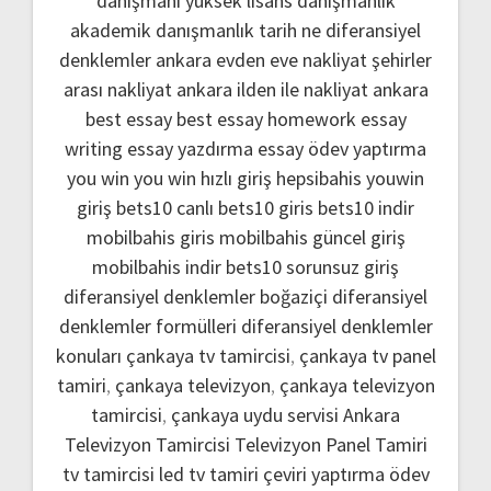
danışmanı
yüksek lisans danışmanlık
akademik danışmanlık
tarih ne
diferansiyel
denklemler
ankara evden eve nakliyat
şehirler
arası nakliyat ankara
ilden ile nakliyat ankara
best essay
best essay homework
essay
writing
essay yazdırma
essay ödev yaptırma
you win
you win hızlı giriş
hepsibahis youwin
giriş
bets10 canlı
bets10 giris
bets10 indir
mobilbahis giris
mobilbahis güncel giriş
mobilbahis indir
bets10 sorunsuz giriş
diferansiyel denklemler boğaziçi
diferansiyel
denklemler formülleri
diferansiyel denklemler
konuları
çankaya tv tamircisi
,
çankaya tv panel
tamiri
,
çankaya televizyon
,
çankaya televizyon
tamircisi
,
çankaya uydu servisi
Ankara
Televizyon Tamircisi
Televizyon Panel Tamiri
tv tamircisi
led tv tamiri
çeviri yaptırma
ödev