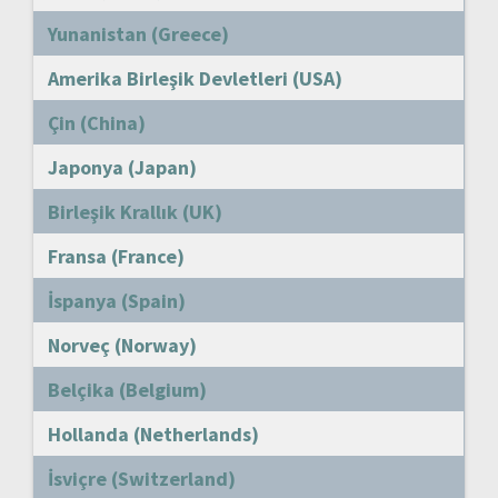
Yunanistan (Greece)
Amerika Birleşik Devletleri (USA)
Çin (China)
Japonya (Japan)
Birleşik Krallık (UK)
Fransa (France)
İspanya (Spain)
Norveç (Norway)
Belçika (Belgium)
Hollanda (Netherlands)
İsviçre (Switzerland)