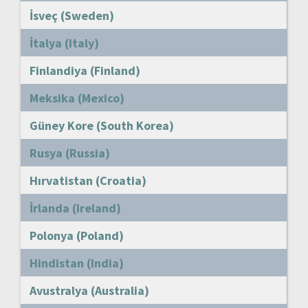
İsveç (Sweden)
İtalya (Italy)
Finlandiya (Finland)
Meksika (Mexico)
Güney Kore (South Korea)
Rusya (Russia)
Hırvatistan (Croatia)
İrlanda (Ireland)
Polonya (Poland)
Hindistan (India)
Avustralya (Australia)