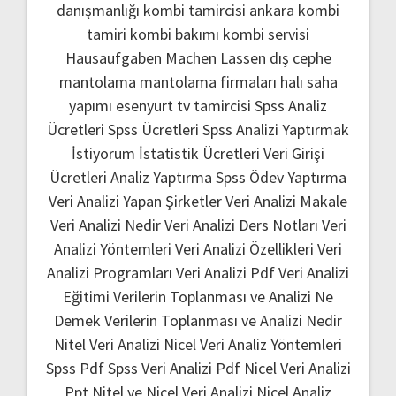
danışmanlığı
kombi tamircisi ankara
kombi
tamiri
kombi bakımı
kombi servisi
Hausaufgaben Machen Lassen
dış cephe
mantolama
mantolama firmaları
halı saha
yapımı
esenyurt tv tamircisi
Spss Analiz
Ücretleri
Spss Ücretleri
Spss Analizi Yaptırmak
İstiyorum
İstatistik Ücretleri
Veri Girişi
Ücretleri
Analiz Yaptırma
Spss Ödev Yaptırma
Veri Analizi Yapan Şirketler
Veri Analizi Makale
Veri Analizi Nedir
Veri Analizi Ders Notları
Veri
Analizi Yöntemleri
Veri Analizi Özellikleri
Veri
Analizi Programları
Veri Analizi Pdf
Veri Analizi
Eğitimi
Verilerin Toplanması ve Analizi Ne
Demek
Verilerin Toplanması ve Analizi Nedir
Nitel Veri Analizi
Nicel Veri Analiz Yöntemleri
Spss Pdf
Spss Veri Analizi Pdf
Nicel Veri Analizi
Ppt
Nitel ve Nicel Veri Analizi
Nicel Analiz