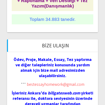
+ Raporlama + Veri Desteği + Tez
Yazım(Danışmanlık)
Toplam 34.883 tanedir.
BIZE ULAŞIN
Ödev, Proje, Makale, Essay, Tez yaptırma
ve diğer talepleriniz konusunda yardım
almak için bize mail adresimizden
ulaşabilirsiniz.
***
bestessayhomework@gmail.com
İşleriniz Ankara’da
billgatesweb.com
şirketi
referansı ile, doktora seviyesinin üzerinde
dereceli uzmanlar tarafından