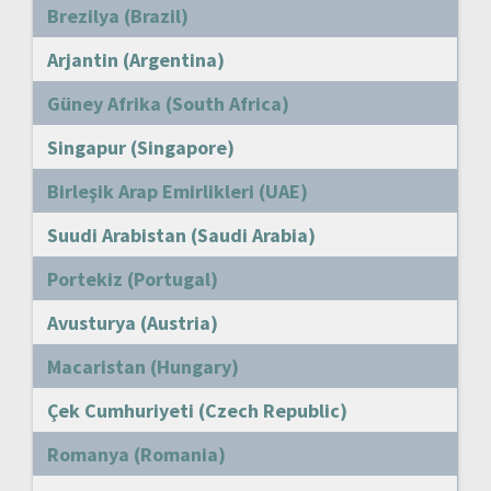
Brezilya (Brazil)
Arjantin (Argentina)
Güney Afrika (South Africa)
Singapur (Singapore)
Birleşik Arap Emirlikleri (UAE)
Suudi Arabistan (Saudi Arabia)
Portekiz (Portugal)
Avusturya (Austria)
Macaristan (Hungary)
Çek Cumhuriyeti (Czech Republic)
Romanya (Romania)