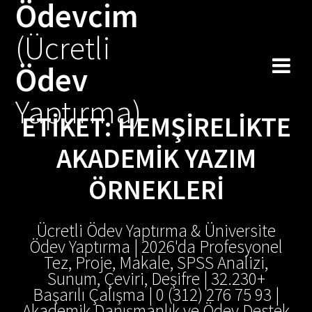
Ödevcim
Skip
to
(Ücretli
content
Ödev
Yaptırma)
ETIKET:
HEMŞIRELIKTE
AKADEMIK YAZIM
ÖRNEKLERI
Ücretli Ödev Yaptırma & Üniversite
Ödev Yaptırma | 2026'da Profesyonel
Tez, Proje, Makale, SPSS Analizi,
Sunum, Çeviri, Deşifre | 32.230+
Başarılı Çalışma | 0 (312) 276 75 93 |
Akademik Danışmanlık ve Ödev Destek