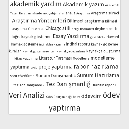
akademik yardım
Akademik yazım
Akademik
Araştırma süreci
akademik çalışmalar
analiz
Yazım Kuralları
Araştırma
Araştırma Yöntemleri
Bilimsel araştırma
Bilimsel
Chicago stili
araştırma Yöntemleri
dergi makalesi
deşifre hizmeti
Essay Yazdırma
doğru kaynak gösterme
Harvard
güvenilirlik
intihal raporu
kaynak gösterme
kaynak gösterme
intihalden kaçınma
kaynakça oluşturma
kuralları
kaynak gösterme rehberi
kaynakça düzenleme
modelleme
Literatür Taraması
kitap yazdırma
Modelleme
rapor hazırlama
proje yaptırma
yaptırma
proje
Sunum Hazırlama
Sunum Danışmanlık
soru çözdürme
Tez Danışmanlığı
turnitin raporu
tez
Tez Danışmanlık
ödev
Veri Analizi
ödevcim
ödev
Ödev Danışmanlığı
yaptırma