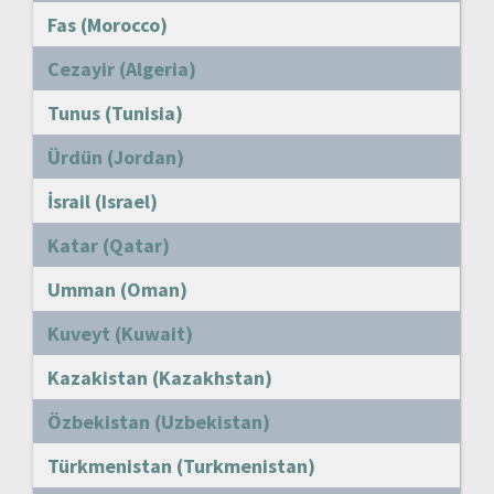
Fas (Morocco)
Cezayir (Algeria)
Tunus (Tunisia)
Ürdün (Jordan)
İsrail (Israel)
Katar (Qatar)
Umman (Oman)
Kuveyt (Kuwait)
Kazakistan (Kazakhstan)
Özbekistan (Uzbekistan)
Türkmenistan (Turkmenistan)