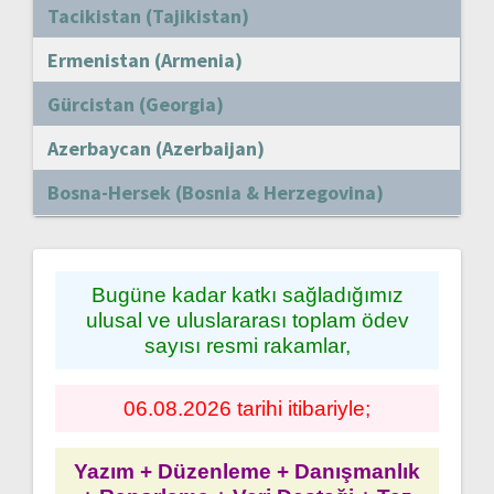
Tacikistan (Tajikistan)
Ermenistan (Armenia)
Gürcistan (Georgia)
Azerbaycan (Azerbaijan)
Bosna-Hersek (Bosnia & Herzegovina)
Bugüne kadar katkı sağladığımız
ulusal ve uluslararası toplam ödev
sayısı resmi rakamlar,
06.08.2026 tarihi itibariyle;
Yazım + Düzenleme + Danışmanlık