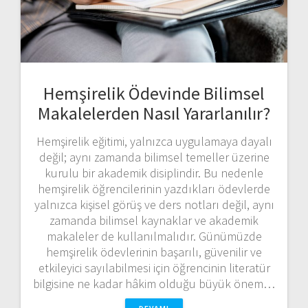
Hemşirelik Ödevinde Bilimsel
Makalelerden Nasıl Yararlanılır?
Hemşirelik eğitimi, yalnızca uygulamaya dayalı
değil; aynı zamanda bilimsel temeller üzerine
kurulu bir akademik disiplindir. Bu nedenle
hemşirelik öğrencilerinin yazdıkları ödevlerde
yalnızca kişisel görüş ve ders notları değil, aynı
zamanda bilimsel kaynaklar ve akademik
makaleler de kullanılmalıdır. Günümüzde
hemşirelik ödevlerinin başarılı, güvenilir ve
etkileyici sayılabilmesi için öğrencinin literatür
bilgisine ne kadar hâkim olduğu büyük önem…