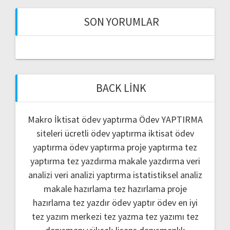
SON YORUMLAR
BACK LINK
Makro İktisat ödev yaptırma
Ödev YAPTIRMA
siteleri
ücretli ödev yaptırma
iktisat ödev
yaptırma
ödev yaptırma
proje yaptırma
tez
yaptırma
tez yazdırma
makale yazdırma
veri
analizi
veri analizi yaptırma
istatistiksel analiz
makale hazırlama
tez hazırlama
proje
hazırlama
tez yazdır
ödev yaptır
ödev
en iyi
tez yazım merkezi
tez yazma
tez yazımı
tez