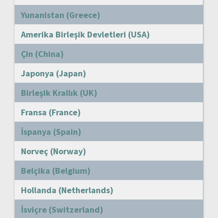
Yunanistan (Greece)
Amerika Birleşik Devletleri (USA)
Çin (China)
Japonya (Japan)
Birleşik Krallık (UK)
Fransa (France)
İspanya (Spain)
Norveç (Norway)
Belçika (Belgium)
Hollanda (Netherlands)
İsviçre (Switzerland)