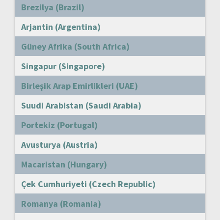
Brezilya (Brazil)
Arjantin (Argentina)
Güney Afrika (South Africa)
Singapur (Singapore)
Birleşik Arap Emirlikleri (UAE)
Suudi Arabistan (Saudi Arabia)
Portekiz (Portugal)
Avusturya (Austria)
Macaristan (Hungary)
Çek Cumhuriyeti (Czech Republic)
Romanya (Romania)