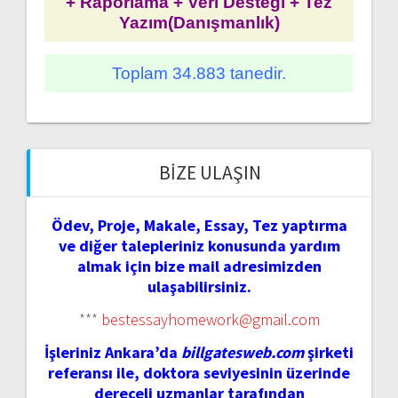
+ Raporlama + Veri Desteği + Tez
Yazım(Danışmanlık)
Toplam 34.883 tanedir.
BIZE ULAŞIN
Ödev, Proje, Makale, Essay, Tez yaptırma
ve diğer talepleriniz konusunda yardım
almak için bize mail adresimizden
ulaşabilirsiniz.
***
bestessayhomework@gmail.com
İşleriniz Ankara’da
billgatesweb.com
şirketi
referansı ile, doktora seviyesinin üzerinde
dereceli uzmanlar tarafından