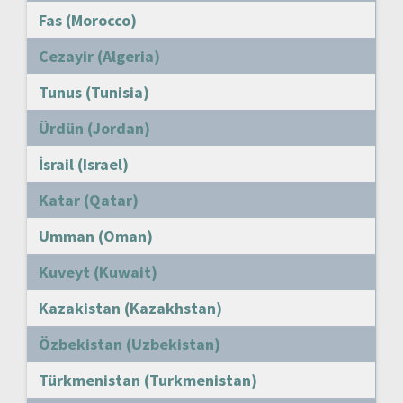
Fas (Morocco)
Cezayir (Algeria)
Tunus (Tunisia)
Ürdün (Jordan)
İsrail (Israel)
Katar (Qatar)
Umman (Oman)
Kuveyt (Kuwait)
Kazakistan (Kazakhstan)
Özbekistan (Uzbekistan)
Türkmenistan (Turkmenistan)