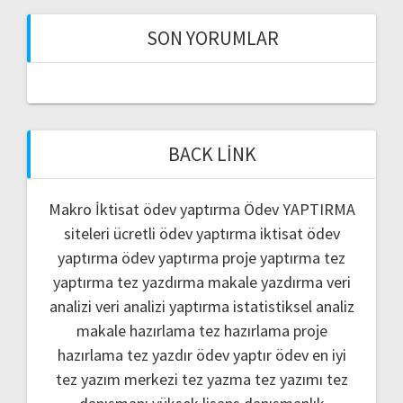
SON YORUMLAR
BACK LINK
Makro İktisat ödev yaptırma
Ödev YAPTIRMA
siteleri
ücretli ödev yaptırma
iktisat ödev
yaptırma
ödev yaptırma
proje yaptırma
tez
yaptırma
tez yazdırma
makale yazdırma
veri
analizi
veri analizi yaptırma
istatistiksel analiz
makale hazırlama
tez hazırlama
proje
hazırlama
tez yazdır
ödev yaptır
ödev
en iyi
tez yazım merkezi
tez yazma
tez yazımı
tez