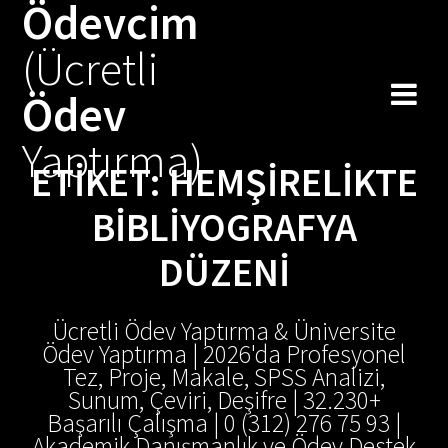
Ödevcim
Skip
to
(Ücretli
content
Ödev
Yaptırma)
ETIKET:
HEMŞIRELIKTE
BIBLIYOGRAFYA
DÜZENI
Ücretli Ödev Yaptırma & Üniversite
Ödev Yaptırma | 2026'da Profesyonel
Tez, Proje, Makale, SPSS Analizi,
Sunum, Çeviri, Deşifre | 32.230+
Başarılı Çalışma | 0 (312) 276 75 93 |
Akademik Danışmanlık ve Ödev Destek