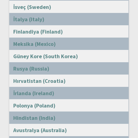
İsveç (Sweden)
İtalya (Italy)
Finlandiya (Finland)
Meksika (Mexico)
Güney Kore (South Korea)
Rusya (Russia)
Hırvatistan (Croatia)
İrlanda (Ireland)
Polonya (Poland)
Hindistan (India)
Avustralya (Australia)