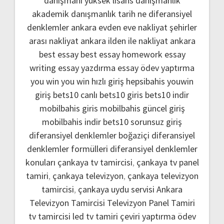
danışmanı
yüksek lisans danışmanlık
akademik danışmanlık
tarih ne
diferansiyel
denklemler
ankara evden eve nakliyat
şehirler
arası nakliyat ankara
ilden ile nakliyat ankara
best essay
best essay homework
essay
writing
essay yazdırma
essay ödev yaptırma
you win
you win hızlı giriş
hepsibahis youwin
giriş
bets10 canlı
bets10 giris
bets10 indir
mobilbahis giris
mobilbahis güncel giriş
mobilbahis indir
bets10 sorunsuz giriş
diferansiyel denklemler boğaziçi
diferansiyel
denklemler formülleri
diferansiyel denklemler
konuları
çankaya tv tamircisi
,
çankaya tv panel
tamiri
,
çankaya televizyon
,
çankaya televizyon
tamircisi
,
çankaya uydu servisi
Ankara
Televizyon Tamircisi
Televizyon Panel Tamiri
tv tamircisi
led tv tamiri
çeviri yaptırma
ödev