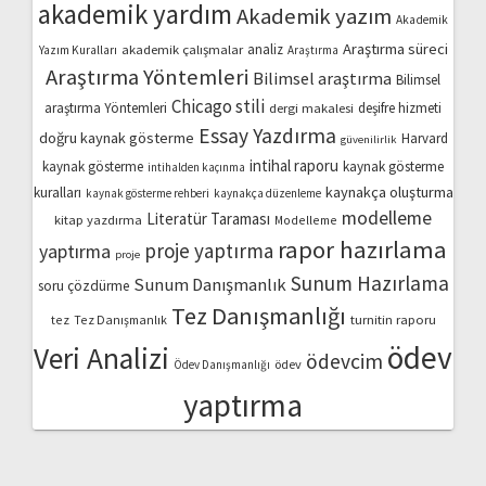
akademik yardım
Akademik yazım
Akademik
Araştırma süreci
akademik çalışmalar
analiz
Yazım Kuralları
Araştırma
Araştırma Yöntemleri
Bilimsel araştırma
Bilimsel
Chicago stili
araştırma Yöntemleri
dergi makalesi
deşifre hizmeti
Essay Yazdırma
doğru kaynak gösterme
Harvard
güvenilirlik
intihal raporu
kaynak gösterme
kaynak gösterme
intihalden kaçınma
kaynakça oluşturma
kuralları
kaynak gösterme rehberi
kaynakça düzenleme
modelleme
Literatür Taraması
kitap yazdırma
Modelleme
rapor hazırlama
proje yaptırma
yaptırma
proje
Sunum Hazırlama
Sunum Danışmanlık
soru çözdürme
Tez Danışmanlığı
turnitin raporu
tez
Tez Danışmanlık
ödev
Veri Analizi
ödevcim
ödev
Ödev Danışmanlığı
yaptırma