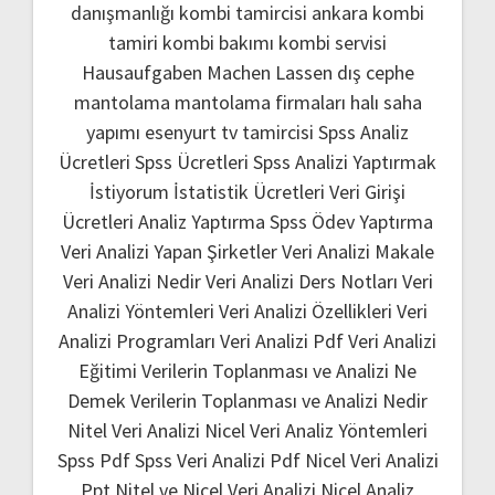
danışmanlığı
kombi tamircisi ankara
kombi
tamiri
kombi bakımı
kombi servisi
Hausaufgaben Machen Lassen
dış cephe
mantolama
mantolama firmaları
halı saha
yapımı
esenyurt tv tamircisi
Spss Analiz
Ücretleri
Spss Ücretleri
Spss Analizi Yaptırmak
İstiyorum
İstatistik Ücretleri
Veri Girişi
Ücretleri
Analiz Yaptırma
Spss Ödev Yaptırma
Veri Analizi Yapan Şirketler
Veri Analizi Makale
Veri Analizi Nedir
Veri Analizi Ders Notları
Veri
Analizi Yöntemleri
Veri Analizi Özellikleri
Veri
Analizi Programları
Veri Analizi Pdf
Veri Analizi
Eğitimi
Verilerin Toplanması ve Analizi Ne
Demek
Verilerin Toplanması ve Analizi Nedir
Nitel Veri Analizi
Nicel Veri Analiz Yöntemleri
Spss Pdf
Spss Veri Analizi Pdf
Nicel Veri Analizi
Ppt
Nitel ve Nicel Veri Analizi
Nicel Analiz