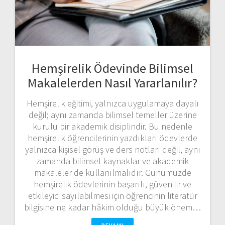
Hemşirelik Ödevinde Bilimsel
Makalelerden Nasıl Yararlanılır?
Hemşirelik eğitimi, yalnızca uygulamaya dayalı
değil; aynı zamanda bilimsel temeller üzerine
kurulu bir akademik disiplindir. Bu nedenle
hemşirelik öğrencilerinin yazdıkları ödevlerde
yalnızca kişisel görüş ve ders notları değil, aynı
zamanda bilimsel kaynaklar ve akademik
makaleler de kullanılmalıdır. Günümüzde
hemşirelik ödevlerinin başarılı, güvenilir ve
etkileyici sayılabilmesi için öğrencinin literatür
bilgisine ne kadar hâkim olduğu büyük önem…