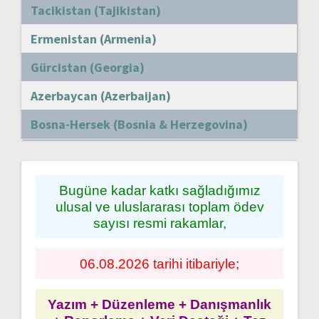
Tacikistan (Tajikistan)
Ermenistan (Armenia)
Gürcistan (Georgia)
Azerbaycan (Azerbaijan)
Bosna-Hersek (Bosnia & Herzegovina)
Bugüne kadar katkı sağladığımız
ulusal ve uluslararası toplam ödev
sayısı resmi rakamlar,
06.08.2026 tarihi itibariyle;
Yazım + Düzenleme + Danışmanlık