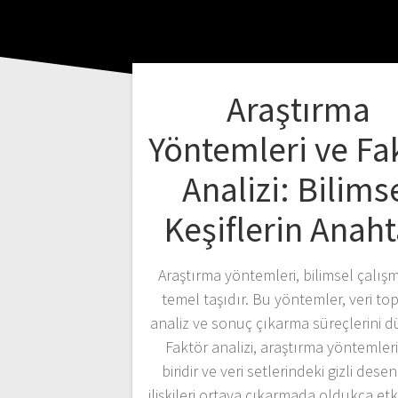
Araştırma
Yöntemleri ve Fa
Analizi: Bilims
Keşiflerin Anaht
Araştırma yöntemleri, bilimsel çalış
temel taşıdır. Bu yöntemler, veri to
analiz ve sonuç çıkarma süreçlerini d
Faktör analizi, araştırma yöntemle
biridir ve veri setlerindeki gizli desen
ilişkileri ortaya çıkarmada oldukça etki