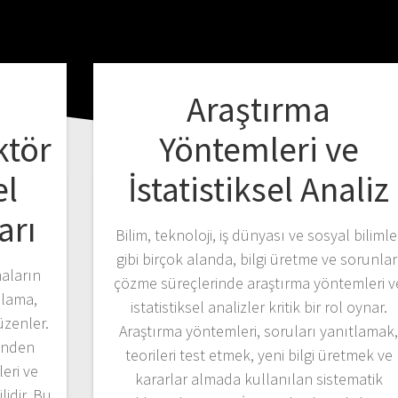
Araştırma
ktör
Yöntemleri ve
el
İstatistiksel Analiz
arı
Bilim, teknoloji, iş dünyası ve sosyal bilimle
gibi birçok alanda, bilgi üretme ve sorunlar
maların
çözme süreçlerinde araştırma yöntemleri v
plama,
istatistiksel analizler kritik bir rol oynar.
üzenler.
Araştırma yöntemleri, soruları yanıtlamak
rinden
teorileri test etmek, yeni bilgi üretmek ve
leri ve
kararlar almada kullanılan sistematik
lidir. Bu