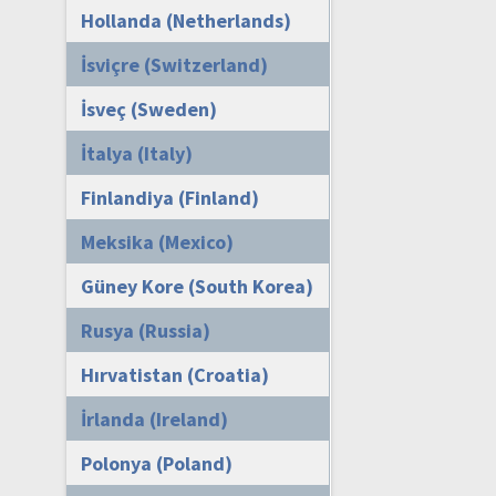
Hollanda (Netherlands)
İsviçre (Switzerland)
İsveç (Sweden)
İtalya (Italy)
Finlandiya (Finland)
Meksika (Mexico)
Güney Kore (South Korea)
Rusya (Russia)
Hırvatistan (Croatia)
İrlanda (Ireland)
Polonya (Poland)