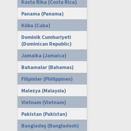
Kosta Rika (Costa Rica)
Panama (Panama)
Küba (Cuba)
Dominik Cumhuriyeti
(Dominican Republic)
Jamaika (Jamaica)
Bahamalar (Bahamas)
Filipinler (Philippines)
Malezya (Malaysia)
Vietnam (Vietnam)
Pakistan (Pakistan)
Bangladeş (Bangladesh)