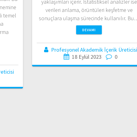
yaklaşımları içerir. İstatistiksel analizler ise
önemine
verileri anlama, örüntüleri keşfetme ve
li temel
sonuçlara ulaşma sürecinde kullanılır. Bu
ma
DEVAMI
ırma
Profesyonel Akademik İçerik Üreticis
18 Eylül 2023
0
ticisi