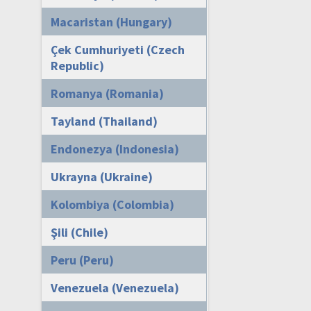
Macaristan (Hungary)
Çek Cumhuriyeti (Czech
Republic)
Romanya (Romania)
Tayland (Thailand)
Endonezya (Indonesia)
Ukrayna (Ukraine)
Kolombiya (Colombia)
Şili (Chile)
Peru (Peru)
Venezuela (Venezuela)