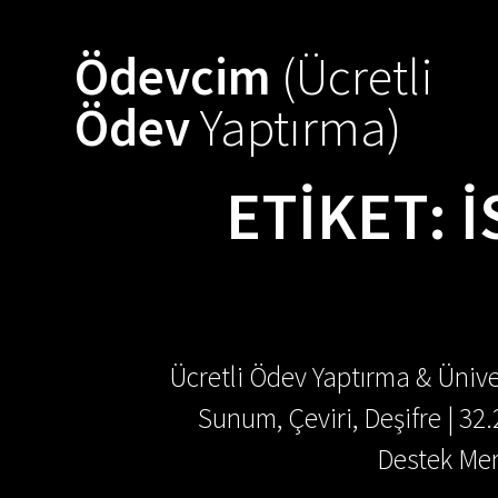
Skip
to
Ödevcim
(Ücretli
content
Ödev
Yaptırma)
ETIKET:
I
Ücretli Ödev Yaptırma & Ünive
Sunum, Çeviri, Deşifre | 32
Destek Mer