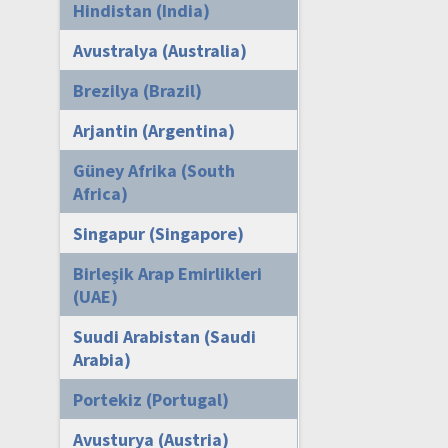
Hindistan (India)
Avustralya (Australia)
Brezilya (Brazil)
Arjantin (Argentina)
Güney Afrika (South
Africa)
Singapur (Singapore)
Birleşik Arap Emirlikleri
(UAE)
Suudi Arabistan (Saudi
Arabia)
Portekiz (Portugal)
Avusturya (Austria)