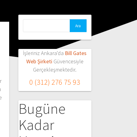
Arama:
İşleriniz Ankara'da
Bill Gates
Web Şirketi
Güvencesiyle
Gerçekleşmektedir.
r
0 (312) 276 75 93
ı
e
Bugüne
,
Kadar