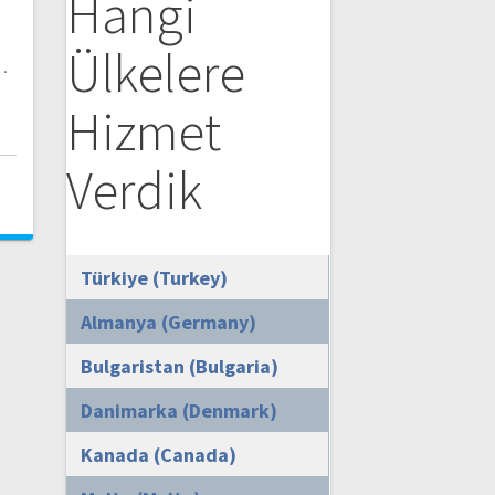
Hangi
Ülkelere
…
Hizmet
Verdik
i
Türkiye (Turkey)
Almanya (Germany)
Bulgaristan (Bulgaria)
Danimarka (Denmark)
Kanada (Canada)