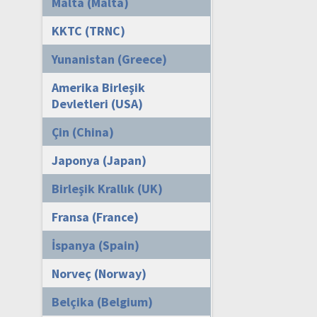
Malta (Malta)
KKTC (TRNC)
Yunanistan (Greece)
Amerika Birleşik
Devletleri (USA)
Çin (China)
Japonya (Japan)
Birleşik Krallık (UK)
Fransa (France)
İspanya (Spain)
Norveç (Norway)
Belçika (Belgium)