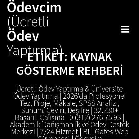
Ödevcim
Skip
to
(Ücretli
content
Ödev
Yaptırma)
ETIKET:
KAYNAK
GÖSTERME REHBERI
Ücretli Ödev Yaptırma & Üniversite
Ödev Yaptırma | 2026'da Profesyonel
Tez, Proje, Makale, SPSS Analizi,
Sunum, Çeviri, Deşifre | 32.230+
Başarılı Çalışma | 0 (312) 276 75 93 |
Akademik Danışmanlık ve Ödev Destek
Merkezi | 7/24 Hizmet | Bill Gates Web
Güvencesi | Ödevcim