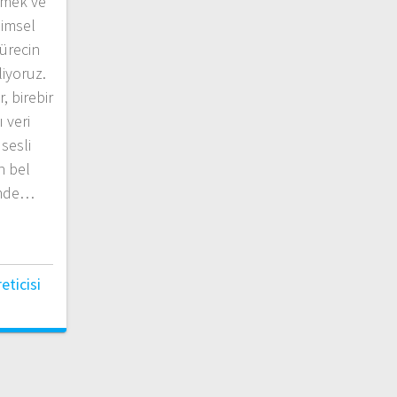
etmek ve
limsel
ürecin
liyoruz.
 birebir
 veri
sesli
n bel
çimde…
ticisi