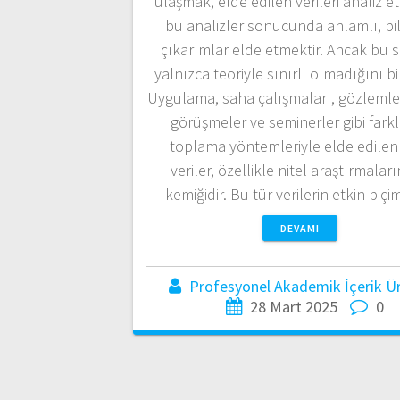
ulaşmak, elde edilen verileri analiz 
bu analizler sonucunda anlamlı, bi
çıkarımlar elde etmektir. Ancak bu s
yalnızca teoriyle sınırlı olmadığını bi
Uygulama, saha çalışmaları, gözlemler,
görüşmeler ve seminerler gibi farklı
toplama yöntemleriyle elde edilen 
veriler, özellikle nitel araştırmaları
kemiğidir. Bu tür verilerin etkin bi
DEVAMI
Profesyonel Akademik İçerik Üre
28 Mart 2025
0