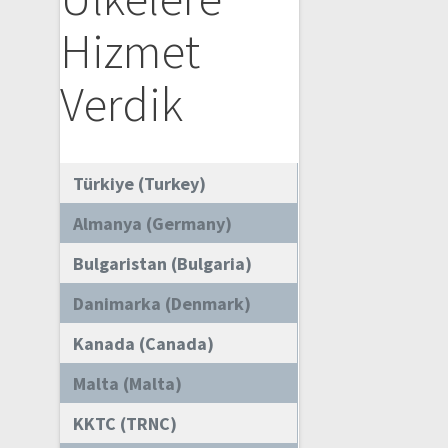
Hizmet
Verdik
Türkiye (Turkey)
Almanya (Germany)
Bulgaristan (Bulgaria)
Danimarka (Denmark)
Kanada (Canada)
Malta (Malta)
KKTC (TRNC)