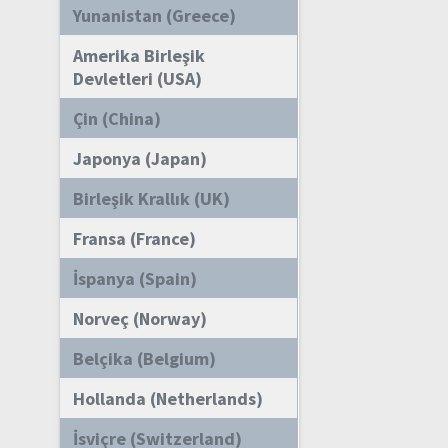
Yunanistan (Greece)
Amerika Birleşik
Devletleri (USA)
Çin (China)
Japonya (Japan)
Birleşik Krallık (UK)
Fransa (France)
İspanya (Spain)
Norveç (Norway)
Belçika (Belgium)
Hollanda (Netherlands)
İsviçre (Switzerland)