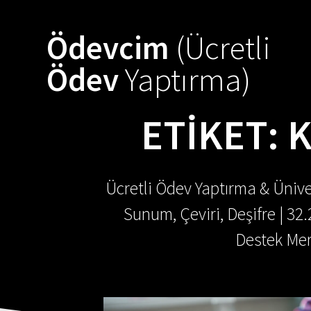
Skip
to
Ödevcim
(Ücretli
content
Ödev
Yaptırma)
ETIKET:
K
Ücretli Ödev Yaptırma & Ünive
Sunum, Çeviri, Deşifre | 32
Destek Mer