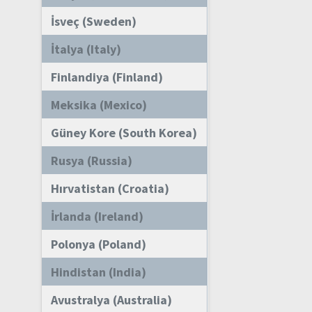
İsveç (Sweden)
İtalya (Italy)
Finlandiya (Finland)
Meksika (Mexico)
Güney Kore (South Korea)
Rusya (Russia)
Hırvatistan (Croatia)
İrlanda (Ireland)
Polonya (Poland)
Hindistan (India)
Avustralya (Australia)