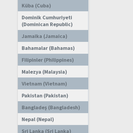
Küba (Cuba)
Dominik Cumhuriyeti
(Dominican Republic)
Jamaika (Jamaica)
Bahamalar (Bahamas)
Filipinler (Philippines)
Malezya (Malaysia)
Vietnam (Vietnam)
Pakistan (Pakistan)
Bangladeş (Bangladesh)
Nepal (Nepal)
Sri Lanka (Sri Lanka)