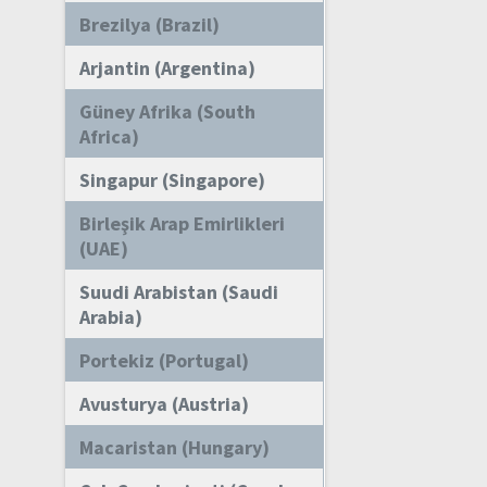
Brezilya (Brazil)
Arjantin (Argentina)
Güney Afrika (South
Africa)
Singapur (Singapore)
Birleşik Arap Emirlikleri
(UAE)
Suudi Arabistan (Saudi
Arabia)
Portekiz (Portugal)
Avusturya (Austria)
Macaristan (Hungary)