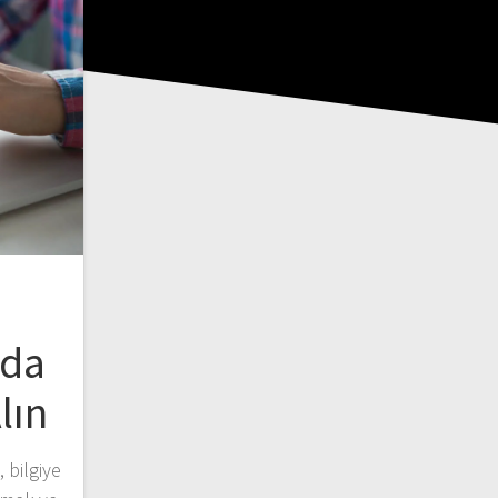
zda
lın
 bilgiye