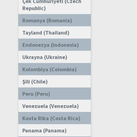
Çek Cumhuriyeti (Czech
Republic)
Romanya (Romania)
Tayland (Thailand)
Endonezya (Indonesia)
Ukrayna (Ukraine)
Kolombiya (Colombia)
Şili (Chile)
Peru (Peru)
Venezuela (Venezuela)
Kosta Rika (Costa Rica)
Panama (Panama)