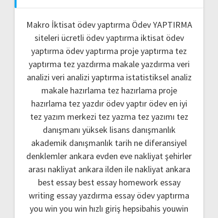
Makro İktisat ödev yaptırma
Ödev YAPTIRMA
siteleri
ücretli ödev yaptırma
iktisat ödev
yaptırma
ödev yaptırma
proje yaptırma
tez
yaptırma
tez yazdırma
makale yazdırma
veri
analizi
veri analizi yaptırma
istatistiksel analiz
makale hazırlama
tez hazırlama
proje
hazırlama
tez yazdır
ödev yaptır
ödev
en iyi
tez yazım merkezi
tez yazma
tez yazımı
tez
danışmanı
yüksek lisans danışmanlık
akademik danışmanlık
tarih ne
diferansiyel
denklemler
ankara evden eve nakliyat
şehirler
arası nakliyat ankara
ilden ile nakliyat ankara
best essay
best essay homework
essay
writing
essay yazdırma
essay ödev yaptırma
you win
you win hızlı giriş
hepsibahis youwin