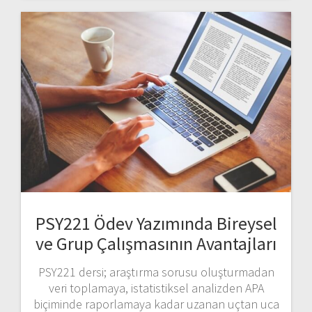
PSY221 Ödev Yazımında Bireysel
ve Grup Çalışmasının Avantajları
PSY221 dersi; araştırma sorusu oluşturmadan
veri toplamaya, istatistiksel analizden APA
biçiminde raporlamaya kadar uzanan uçtan uca