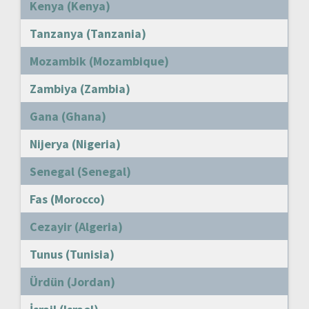
Kenya (Kenya)
Tanzanya (Tanzania)
Mozambik (Mozambique)
Zambiya (Zambia)
Gana (Ghana)
Nijerya (Nigeria)
Senegal (Senegal)
Fas (Morocco)
Cezayir (Algeria)
Tunus (Tunisia)
Ürdün (Jordan)