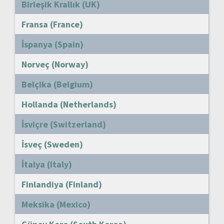
Birleşik Krallık (UK)
Fransa (France)
İspanya (Spain)
Norveç (Norway)
Belçika (Belgium)
Hollanda (Netherlands)
İsviçre (Switzerland)
İsveç (Sweden)
İtalya (Italy)
Finlandiya (Finland)
Meksika (Mexico)