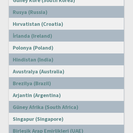
Güney Kore (South Korea)
Rusya (Russia)
Hırvatistan (Croatia)
İrlanda (Ireland)
Polonya (Poland)
Hindistan (India)
Avustralya (Australia)
Brezilya (Brazil)
Arjantin (Argentina)
Güney Afrika (South Africa)
Singapur (Singapore)
Birleşik Arap Emirlikleri (UAE)