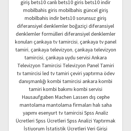
giriş
bets10 canlı
bets10 giris
bets10 indir
mobilbahis giris
mobilbahis güncel giriş
mobilbahis indir
bets10 sorunsuz giriş
diferansiyel denklemler boğaziçi
diferansiyel
denklemler formülleri
diferansiyel denklemler
konuları
çankaya tv tamircisi
,
çankaya tv panel
tamiri
,
çankaya televizyon
,
çankaya televizyon
tamircisi
,
çankaya uydu servisi
Ankara
Televizyon Tamircisi
Televizyon Panel Tamiri
tv tamircisi
led tv tamiri
çeviri yaptırma
ödev
danışmanlığı
kombi tamircisi ankara
kombi
tamiri
kombi bakımı
kombi servisi
Hausaufgaben Machen Lassen
dış cephe
mantolama
mantolama firmaları
halı saha
yapımı
esenyurt tv tamircisi
Spss Analiz
Ücretleri
Spss Ücretleri
Spss Analizi Yaptırmak
İstiyorum
İstatistik Ücretleri
Veri Girişi