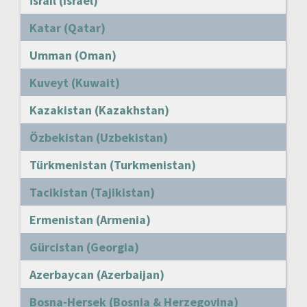
İsrail (Israel)
Katar (Qatar)
Umman (Oman)
Kuveyt (Kuwait)
Kazakistan (Kazakhstan)
Özbekistan (Uzbekistan)
Türkmenistan (Turkmenistan)
Tacikistan (Tajikistan)
Ermenistan (Armenia)
Gürcistan (Georgia)
Azerbaycan (Azerbaijan)
Bosna-Hersek (Bosnia & Herzegovina)