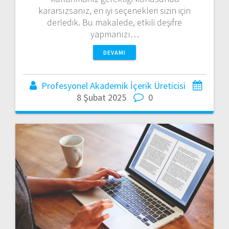
kararsızsanız, en iyi seçenekleri sizin için
derledik. Bu makalede, etkili deşifre
yapmanızı…
DEVAMI
Profesyonel Akademik İçerik Üreticisi
8 Şubat 2025
0