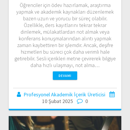
Öğrenciler için ödev hazırlamak, araştırma
yapmak ve akademik kaynakları düzenlemek
bazen uzun ve yorucu bir süreç olabilir.
Özellikle, ders kayıtlarını tekrar tekrar
dinlemek, mülakatlardan not almak veya
konferans konuşmalarından alıntı yapmak
zaman kaybettiren bir işlemdir. Ancak, deşifre
hizmetleri bu süreci çok daha verimli hale
getirebilir. Sesli içerikleri metne çevirerek bilgiye
daha hızlı ulaşmayı, not alma…
DEVAMI
Profesyonel Akademik İçerik Üreticisi
10 Şubat 2025
0