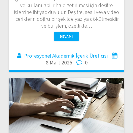
ve kullanılabilir hale getirilmesi için deşifre
işlemine ihtiyaç duyulur. Deşifre, sesli veya video
içeriklerin doğru bir şekilde yazıya dökülmesidir
ve bu işlem, özellikle…
DEVAMI
Profesyonel Akademik İçerik Üreticisi
8 Mart 2025
0