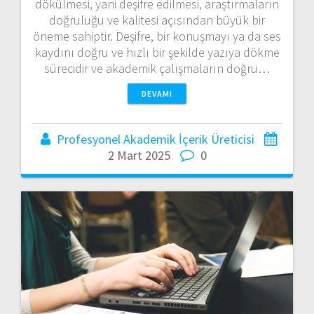
dökülmesi, yani deşifre edilmesi, araştırmaların
doğruluğu ve kalitesi açısından büyük bir
öneme sahiptir. Deşifre, bir konuşmayı ya da ses
kaydını doğru ve hızlı bir şekilde yazıya dökme
sürecidir ve akademik çalışmaların doğru…
DEVAMI
Profesyonel Akademik İçerik Üreticisi
2 Mart 2025
0