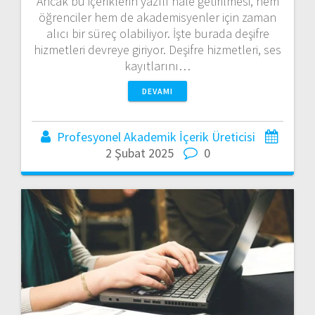
Ancak bu içeriklerin yazılı hale getirilmesi, hem
öğrenciler hem de akademisyenler için zaman
alıcı bir süreç olabiliyor. İşte burada deşifre
hizmetleri devreye giriyor. Deşifre hizmetleri, ses
kayıtlarını…
DEVAMI
Profesyonel Akademik İçerik Üreticisi
2 Şubat 2025
0