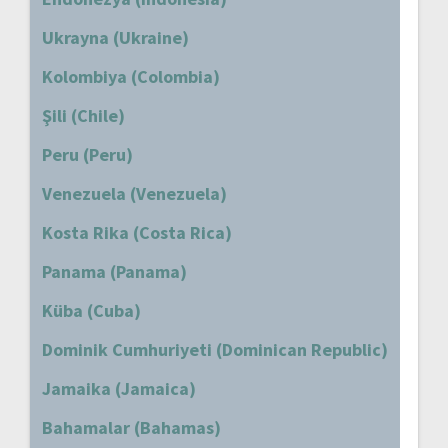
Ukrayna (Ukraine)
Kolombiya (Colombia)
Şili (Chile)
Peru (Peru)
Venezuela (Venezuela)
Kosta Rika (Costa Rica)
Panama (Panama)
Küba (Cuba)
Dominik Cumhuriyeti (Dominican Republic)
Jamaika (Jamaica)
Bahamalar (Bahamas)