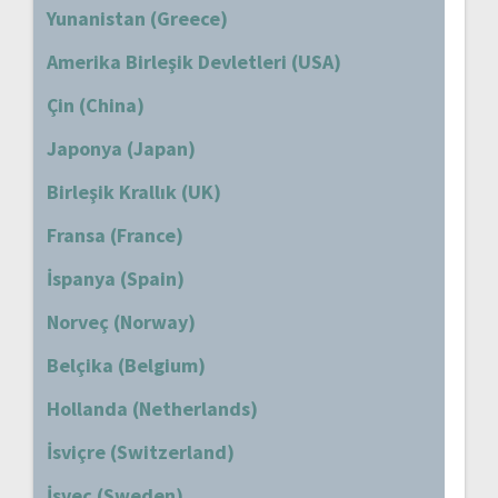
Yunanistan (Greece)
Amerika Birleşik Devletleri (USA)
Çin (China)
Japonya (Japan)
Birleşik Krallık (UK)
Fransa (France)
İspanya (Spain)
Norveç (Norway)
Belçika (Belgium)
Hollanda (Netherlands)
İsviçre (Switzerland)
İsveç (Sweden)