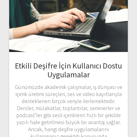
Etkili Deşifre İçin Kullanıcı Dostu
Uygulamalar
Günümüzde akademik çalışmalar, iş dünyası ve
içerik üretimi süreçleri, ses ve video kayıtlarıyla
desteklenen birçok veriyle ilerlemektedir.
Dersler, mülakatlar, toplantılar, seminerler ve
podcast’ler gibi sesli içeriklerin hızlı bir şekilde
yazılı hale getirilmesi büyük bir avantaj sağlar.
Ancak, hangi deşifre uygulamalarını
kullanmanız gerektiği konusunda