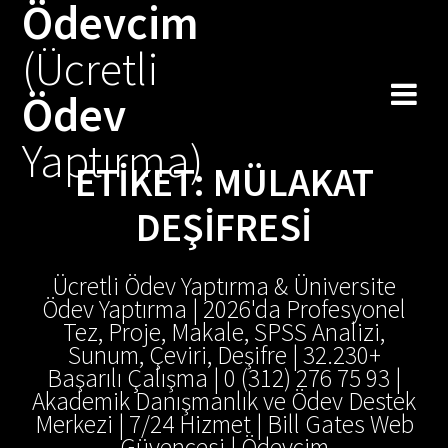
Ödevcim
Skip
to
(Ücretli
content
Ödev
Yaptırma)
ETIKET:
MÜLAKAT
DEŞIFRESI
Ücretli Ödev Yaptırma & Üniversite
Ödev Yaptırma | 2026'da Profesyonel
Tez, Proje, Makale, SPSS Analizi,
Sunum, Çeviri, Deşifre | 32.230+
Başarılı Çalışma | 0 (312) 276 75 93 |
Akademik Danışmanlık ve Ödev Destek
Merkezi | 7/24 Hizmet | Bill Gates Web
Güvencesi | Ödevcim