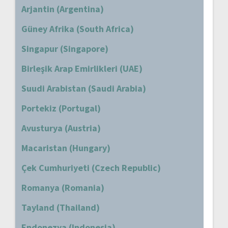
Arjantin (Argentina)
Güney Afrika (South Africa)
Singapur (Singapore)
Birleşik Arap Emirlikleri (UAE)
Suudi Arabistan (Saudi Arabia)
Portekiz (Portugal)
Avusturya (Austria)
Macaristan (Hungary)
Çek Cumhuriyeti (Czech Republic)
Romanya (Romania)
Tayland (Thailand)
Endonezya (Indonesia)