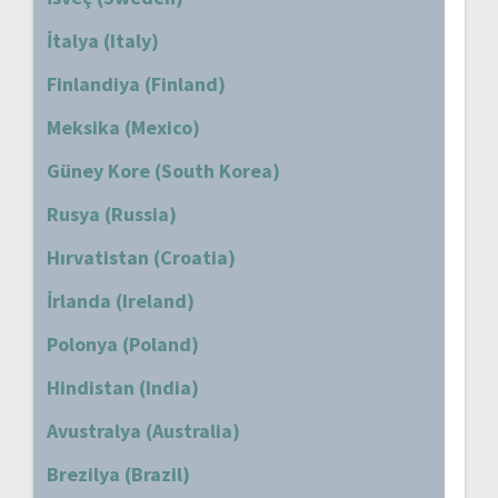
İtalya (Italy)
Finlandiya (Finland)
Meksika (Mexico)
Güney Kore (South Korea)
Rusya (Russia)
Hırvatistan (Croatia)
İrlanda (Ireland)
Polonya (Poland)
Hindistan (India)
Avustralya (Australia)
Brezilya (Brazil)