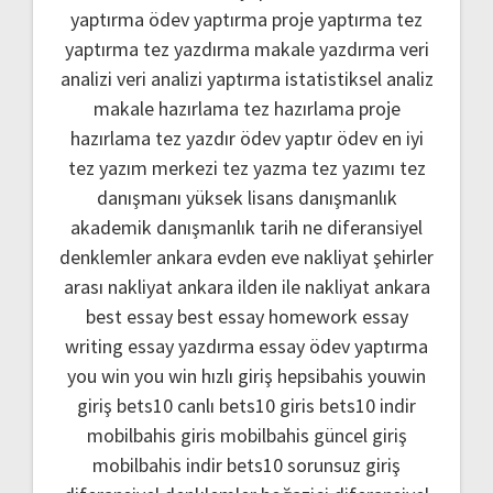
yaptırma
ödev yaptırma
proje yaptırma
tez
yaptırma
tez yazdırma
makale yazdırma
veri
analizi
veri analizi yaptırma
istatistiksel analiz
makale hazırlama
tez hazırlama
proje
hazırlama
tez yazdır
ödev yaptır
ödev
en iyi
tez yazım merkezi
tez yazma
tez yazımı
tez
danışmanı
yüksek lisans danışmanlık
akademik danışmanlık
tarih ne
diferansiyel
denklemler
ankara evden eve nakliyat
şehirler
arası nakliyat ankara
ilden ile nakliyat ankara
best essay
best essay homework
essay
writing
essay yazdırma
essay ödev yaptırma
you win
you win hızlı giriş
hepsibahis youwin
giriş
bets10 canlı
bets10 giris
bets10 indir
mobilbahis giris
mobilbahis güncel giriş
mobilbahis indir
bets10 sorunsuz giriş