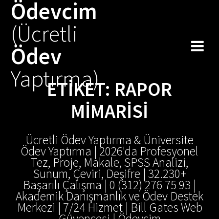
Ödevcim
Skip
to
(Ücretli
content
Ödev
Yaptırma)
ETIKET:
RAPOR
MIMARISI
Ücretli Ödev Yaptırma & Üniversite
Ödev Yaptırma | 2026'da Profesyonel
Tez, Proje, Makale, SPSS Analizi,
Sunum, Çeviri, Deşifre | 32.230+
Başarılı Çalışma | 0 (312) 276 75 93 |
Akademik Danışmanlık ve Ödev Destek
Merkezi | 7/24 Hizmet | Bill Gates Web
Güvencesi | Ödevcim