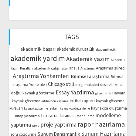
TAGS
akademik başarı
akademik dürüstlük
akademik etik
akademik yardım
Akademik yazım
Akademik
Araştırma süreci
akademik çalışmalar
analiz
Yazım Kuralları
Araştırma
Araştırma Yöntemleri
Bilimsel araştırma
Bilimsel
Chicago stili
araştırma Yöntemleri
dergi makalesi
deşifre hizmeti
Essay Yazdırma
doğru kaynak gösterme
Harvard
güvenilirlik
intihal raporu
kaynak gösterme
kaynak gösterme
intihalden kaçınma
kaynakça oluşturma
kuralları
kaynak gösterme rehberi
kaynakça düzenleme
modelleme
Literatür Taraması
kitap yazdırma
Modelleme
rapor hazırlama
proje yaptırma
yaptırma
proje
Sunum Hazırlama
Sunum Danışmanlık
soru çözdürme