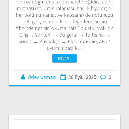
veri ve doğru analizden ibaret değildir; rapor
mimarisi (bölüm sıralaması, başlık hiyerarşisi,
her bölümün amaç ve kapsamı) de notunuzu
belirgin şekilde etkiler. Değerlendiricinin
zihninde net bir “okuma hattı” oluşturmak için
Giriş → Yöntem → Bulgular → Tartışma →
Sonuç → Kaynakça → Ekler dizisinin, APA 7
uyumlu başlık…
DEVAMI
Ödev Uzmanı
20 Eylül 2025
0
Arama: