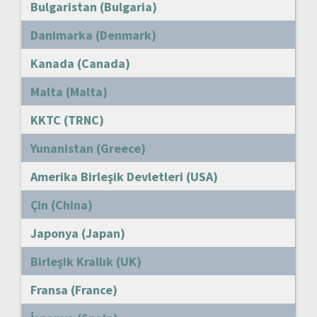
Bulgaristan (Bulgaria)
Danimarka (Denmark)
Kanada (Canada)
Malta (Malta)
KKTC (TRNC)
Yunanistan (Greece)
Amerika Birleşik Devletleri (USA)
Çin (China)
Japonya (Japan)
Birleşik Krallık (UK)
Fransa (France)