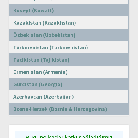
Kuveyt (Kuwait)
Kazakistan (Kazakhstan)
Özbekistan (Uzbekistan)
Türkmenistan (Turkmenistan)
Tacikistan (Tajikistan)
Ermenistan (Armenia)
Gürcistan (Georgia)
Azerbaycan (Azerbaijan)
Bosna-Hersek (Bosnia & Herzegovina)
Bugüne kadar katkı sağladığımız