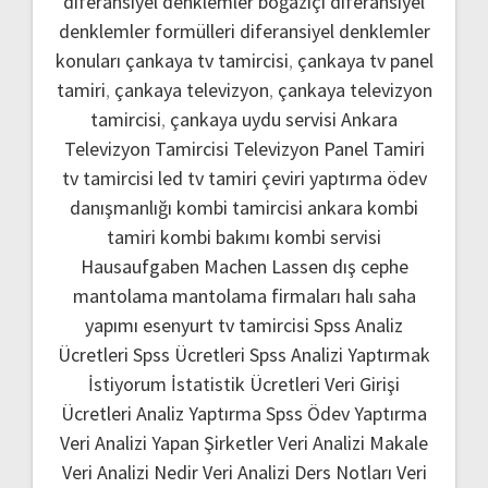
diferansiyel denklemler boğaziçi
diferansiyel
denklemler formülleri
diferansiyel denklemler
konuları
çankaya tv tamircisi
,
çankaya tv panel
tamiri
,
çankaya televizyon
,
çankaya televizyon
tamircisi
,
çankaya uydu servisi
Ankara
Televizyon Tamircisi
Televizyon Panel Tamiri
tv tamircisi
led tv tamiri
çeviri yaptırma
ödev
danışmanlığı
kombi tamircisi ankara
kombi
tamiri
kombi bakımı
kombi servisi
Hausaufgaben Machen Lassen
dış cephe
mantolama
mantolama firmaları
halı saha
yapımı
esenyurt tv tamircisi
Spss Analiz
Ücretleri
Spss Ücretleri
Spss Analizi Yaptırmak
İstiyorum
İstatistik Ücretleri
Veri Girişi
Ücretleri
Analiz Yaptırma
Spss Ödev Yaptırma
Veri Analizi Yapan Şirketler
Veri Analizi Makale
Veri Analizi Nedir
Veri Analizi Ders Notları
Veri