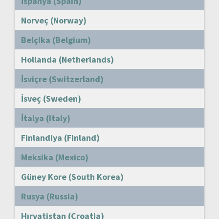
İspanya (Spain)
Norveç (Norway)
Belçika (Belgium)
Hollanda (Netherlands)
İsviçre (Switzerland)
İsveç (Sweden)
İtalya (Italy)
Finlandiya (Finland)
Meksika (Mexico)
Güney Kore (South Korea)
Rusya (Russia)
Hırvatistan (Croatia)