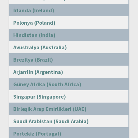
İrlanda (Ireland)
Polonya (Poland)
Hindistan (India)
Avustralya (Australia)
Brezilya (Brazil)
Arjantin (Argentina)
Güney Afrika (South Africa)
Singapur (Singapore)
Birleşik Arap Emirlikleri (UAE)
Suudi Arabistan (Saudi Arabia)
Portekiz (Portugal)