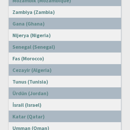
Mozambik (Mozambique)
Zambiya (Zambia)
Gana (Ghana)
Nijerya (Nigeria)
Senegal (Senegal)
Fas (Morocco)
Cezayir (Algeria)
Tunus (Tunisia)
Ürdün (Jordan)
İsrail (Israel)
Katar (Qatar)
Umman (Oman)