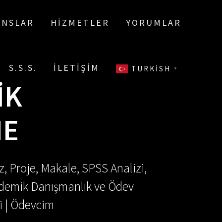
ANSLAR
HIZMETLER
YORUMLAR
S.S.S.
İLETIŞIM
TURKISH
▼
IK
ME
, Proje, Makale, SPSS Analizi,
Akademik Danışmanlık ve Ödev
i | Ödevcim