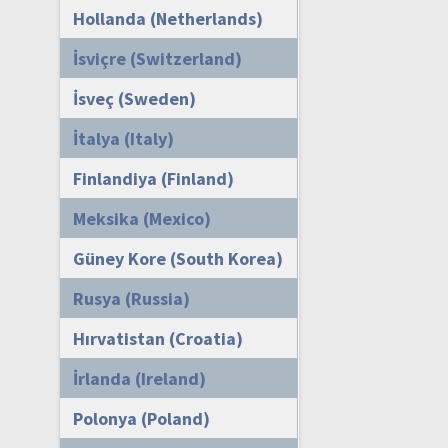
Hollanda (Netherlands)
İsviçre (Switzerland)
İsveç (Sweden)
İtalya (Italy)
Finlandiya (Finland)
Meksika (Mexico)
Güney Kore (South Korea)
Rusya (Russia)
Hırvatistan (Croatia)
İrlanda (Ireland)
Polonya (Poland)