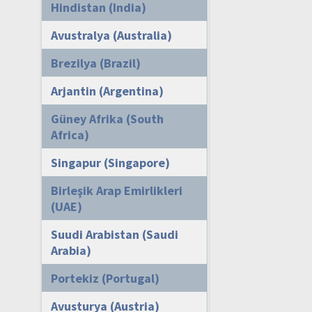
Hindistan (India)
Avustralya (Australia)
Brezilya (Brazil)
Arjantin (Argentina)
Güney Afrika (South
Africa)
Singapur (Singapore)
Birleşik Arap Emirlikleri
(UAE)
Suudi Arabistan (Saudi
Arabia)
Portekiz (Portugal)
Avusturya (Austria)