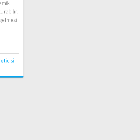
demik
urabilir.
 gelmesi
ticisi