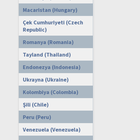
Macaristan (Hungary)
Çek Cumhuriyeti (Czech
Republic)
Romanya (Romania)
Tayland (Thailand)
Endonezya (Indonesia)
Ukrayna (Ukraine)
Kolombiya (Colombia)
Şili (Chile)
Peru (Peru)
Venezuela (Venezuela)