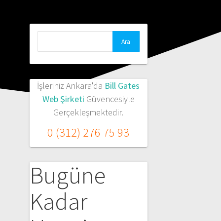
Arama:
İşleriniz Ankara'da
Bill Gates
Web Şirketi
Güvencesiyle
Gerçekleşmektedir.
0 (312) 276 75 93
Bugüne
Kadar