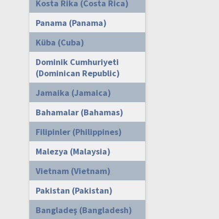
Kosta Rika (Costa Rica)
Panama (Panama)
Küba (Cuba)
Dominik Cumhuriyeti
(Dominican Republic)
Jamaika (Jamaica)
Bahamalar (Bahamas)
Filipinler (Philippines)
Malezya (Malaysia)
Vietnam (Vietnam)
Pakistan (Pakistan)
Bangladeş (Bangladesh)