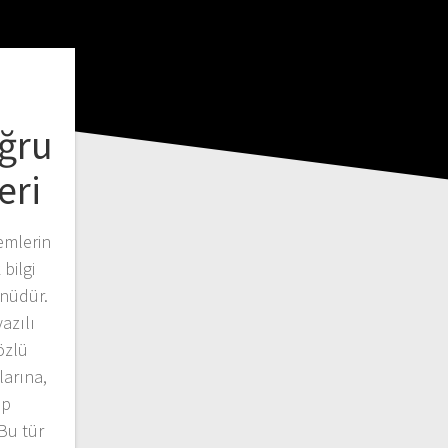
ğru
eri
emlerin
bilgi
ünüdür.
azılı
özlü
larına,
up
 Bu tür