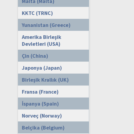
Malta (Malta)
KKTC (TRNC)
Yunanistan (Greece)
Amerika Birleşik
Devletleri (USA)
Çin (China)
Japonya (Japan)
Birleşik Krallık (UK)
Fransa (France)
İspanya (Spain)
Norveç (Norway)
Belçika (Belgium)