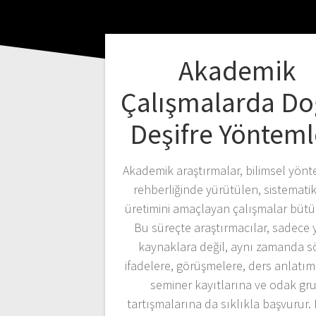
Akademik
Çalışmalarda Do
Deşifre Yönteml
Akademik araştırmalar, bilimsel yönt
rehberliğinde yürütülen, sistematik 
üretimini amaçlayan çalışmalar büt
Bu süreçte araştırmacılar, sadece y
kaynaklara değil, aynı zamanda s
ifadelere, görüşmelere, ders anlatım
seminer kayıtlarına ve odak gr
tartışmalarına da sıklıkla başvurur.