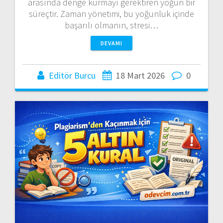
arasında denge kurmayı gerektiren yoğun bir
süreçtir. Zaman yönetimi, bu yoğunluk içinde
başarılı olmanın, stresi…
DEVAMI
Editör Burcu
18 Mart 2026
0