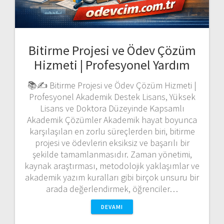
Bitirme Projesi ve Ödev Çözüm
Hizmeti | Profesyonel Yardım
📚✍️ Bitirme Projesi ve Ödev Çözüm Hizmeti |
Profesyonel Akademik Destek Lisans, Yüksek
Lisans ve Doktora Düzeyinde Kapsamlı
Akademik Çözümler Akademik hayat boyunca
karşılaşılan en zorlu süreçlerden biri, bitirme
projesi ve ödevlerin eksiksiz ve başarılı bir
şekilde tamamlanmasıdır. Zaman yönetimi,
kaynak araştırması, metodolojik yaklaşımlar ve
akademik yazım kuralları gibi birçok unsuru bir
arada değerlendirmek, öğrenciler…
DEVAMI