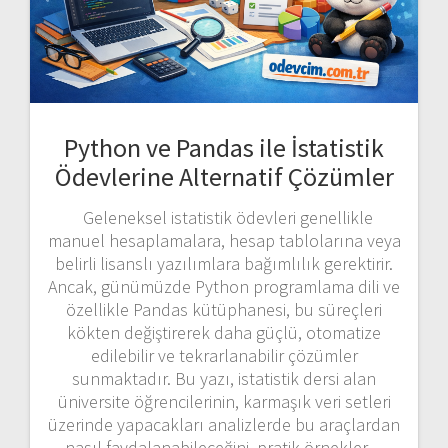
Python ve Pandas ile İstatistik
Ödevlerine Alternatif Çözümler
Geleneksel istatistik ödevleri genellikle
manuel hesaplamalara, hesap tablolarına veya
belirli lisanslı yazılımlara bağımlılık gerektirir.
Ancak, günümüzde Python programlama dili ve
özellikle Pandas kütüphanesi, bu süreçleri
kökten değiştirerek daha güçlü, otomatize
edilebilir ve tekrarlanabilir çözümler
sunmaktadır. Bu yazı, istatistik dersi alan
üniversite öğrencilerinin, karmaşık veri setleri
üzerinde yapacakları analizlerde bu araçlardan
nasıl faydalanabileceğini, pratik örnekler…