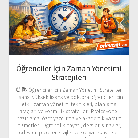
Öğrenciler İçin Zaman Yönetimi
Stratejileri
⏰📚 Öğrenciler İçin Zaman Yönetimi Stratejileri
Lisans, yüksek lisans ve doktora öğrencileri için
etkili zaman yönetimi teknikleri, planlama
araçları ve verimlilik stratejileri. Profesyonel
hazırlama, özet yazdırma ve akademik yardım
hizmetleri. Öğrencilik hayatı, dersler, sınavlar,
ödevler, projeler, stajlar ve sosyal aktiviteler