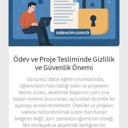
Ödev ve Proje Tesliminde Gizlilik
ve Güvenlik Önemi
Günümüz dijital eğitim ortamlarında,
öğrencilerin hazırladığı ödev ve projelerin
teslim süreci, akademik başarının yanı sıra
kişisel verilerin korunması açısından da kritik bir
aşamayı temsil etmektedir. Ödevler ve projeler,
sadece notlandırılmak üzere hazırlanan
belgeler değil, aynı zamanda öğrencinin emeği,
fikri mülkiyeti ve akademik kimliğinin bir