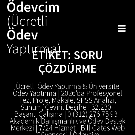
Ödevcim
Skip
to
(Ücretli
content
Ödev
Yaptırma)
ETIKET:
SORU
ÇÖZDÜRME
Ücretli Ödev Yaptırma & Üniversite
Ödev Yaptırma | 2026'da Profesyonel
Tez, Proje, Makale, SPSS Analizi,
Sunum, Çeviri, Deşifre | 32.230+
Başarılı Çalışma | 0 (312) 276 75 93 |
Akademik Danışmanlık ve Ödev Destek
Merkezi | 7/24 Hizmet | Bill Gates Web
Güvencesi | Ödevcim