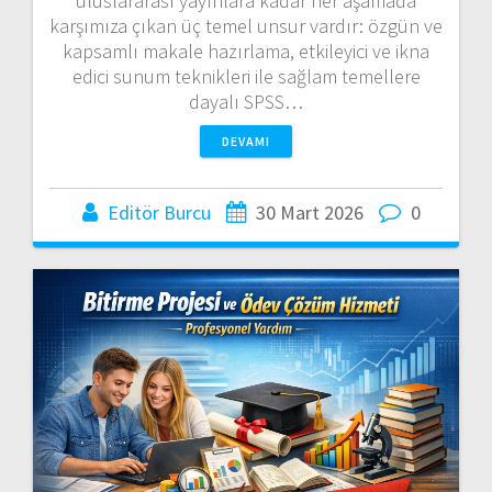
uluslararası yayınlara kadar her aşamada
karşımıza çıkan üç temel unsur vardır: özgün ve
kapsamlı makale hazırlama, etkileyici ve ikna
edici sunum teknikleri ile sağlam temellere
dayalı SPSS…
DEVAMI
Editör Burcu
30 Mart 2026
0