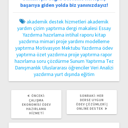
başarıya giden yolda biz yanınızdayız!
akademik destek hizmetleri
akademik
yardım
çizim yaptırma
dergi makalesi
Essay
Yazdırma
hazırlama
intihal raporu
kitap
yazdırma
mimari proje yardımı
modelleme
yaptırma
Motivasyon Mektubu Yazdırma
ödev
yaptırma
özet yazdırma
proje yaptırma
rapor
hazırlama
soru çözdürme
Sunum Yaptırma
Tez
Danışmanlık
Uluslararası öğrenciler
Veri Analizi
yazdırma
yurt dışında eğitim
ÖNCEKI
SONRAKI
ÖNCEKI:
SONRAKI:
HER
YAZI:
YAZI:
DERSE UYGUN
ÇALIŞMA
ÖDEV ÇÖZÜMLERI |
EKONOMISI ÖDEV
ONLINE DESTEK
HAZIRLAMA
HIZMETI