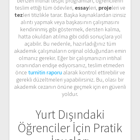
benzeri intihal tespit programları, öğrencilerin
teslim ettiği tüm ödevleri,
essay
leri,
proje
leri ve
tez
leri titizlikle tarar. Başka kaynaklardan izinsiz
alıntı yapmak veya başkasının çalışmasını
kendininmiş gibi göstermek, dersten kalma,
hatta okuldan atılma gibi ciddi sonuçlara yol
açabilir. Bu nedenle, hazırladığınız tüm
akademik çalışmaların orijinal olduğundan emin
olmanız gerekir. Eğer bir çalışmanızın intihal
oranından endişe ediyorsanız, teslim etmeden
önce
turnitin raporu
alarak kontrol ettirebilir ve
gerekli düzeltmeleri yapabilirsiniz. Bu, olası bir
akademik cezanın önüne geçmek için en güvenli
yoldur.
Yurt Dışındaki
Öğrenciler İçin Pratik