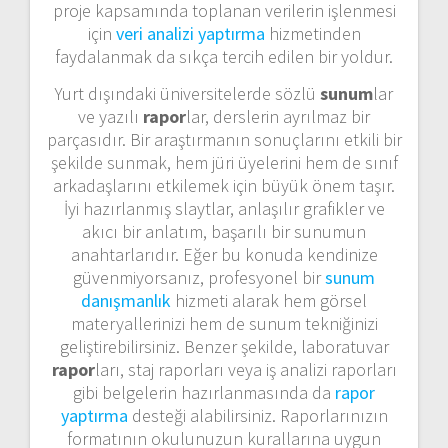
proje kapsamında toplanan verilerin işlenmesi
için
veri analizi yaptırma
hizmetinden
faydalanmak da sıkça tercih edilen bir yoldur.
Yurt dışındaki üniversitelerde sözlü
sunum
lar
ve yazılı
rapor
lar, derslerin ayrılmaz bir
parçasıdır. Bir araştırmanın sonuçlarını etkili bir
şekilde sunmak, hem jüri üyelerini hem de sınıf
arkadaşlarını etkilemek için büyük önem taşır.
İyi hazırlanmış slaytlar, anlaşılır grafikler ve
akıcı bir anlatım, başarılı bir sunumun
anahtarlarıdır. Eğer bu konuda kendinize
güvenmiyorsanız, profesyonel bir
sunum
danışmanlık
hizmeti alarak hem görsel
materyallerinizi hem de sunum tekniğinizi
geliştirebilirsiniz. Benzer şekilde, laboratuvar
rapor
ları, staj raporları veya iş analizi raporları
gibi belgelerin hazırlanmasında da
rapor
yaptırma
desteği alabilirsiniz. Raporlarınızın
formatının okulunuzun kurallarına uygun