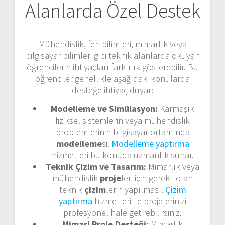
Alanlarda Özel Destek
Mühendislik, fen bilimleri, mimarlık veya
bilgisayar bilimleri gibi teknik alanlarda okuyan
öğrencilerin ihtiyaçları farklılık gösterebilir. Bu
öğrenciler genellikle aşağıdaki konularda
desteğe ihtiyaç duyar:
Modelleme ve Simülasyon:
Karmaşık
fiziksel sistemlerin veya mühendislik
problemlerinin bilgisayar ortamında
modelleme
si.
Modelleme yaptırma
hizmetleri bu konuda uzmanlık sunar.
Teknik Çizim ve Tasarım:
Mimarlık veya
mühendislik
proje
leri için gerekli olan
teknik
çizim
lerin yapılması.
Çizim
yaptırma
hizmetleri ile projelerinizi
profesyonel hale getirebilirsiniz.
Mimari Proje Desteği:
Mimarlık