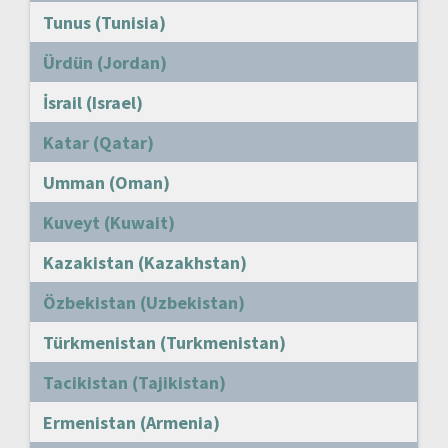
Tunus (Tunisia)
Ürdün (Jordan)
İsrail (Israel)
Katar (Qatar)
Umman (Oman)
Kuveyt (Kuwait)
Kazakistan (Kazakhstan)
Özbekistan (Uzbekistan)
Türkmenistan (Turkmenistan)
Tacikistan (Tajikistan)
Ermenistan (Armenia)