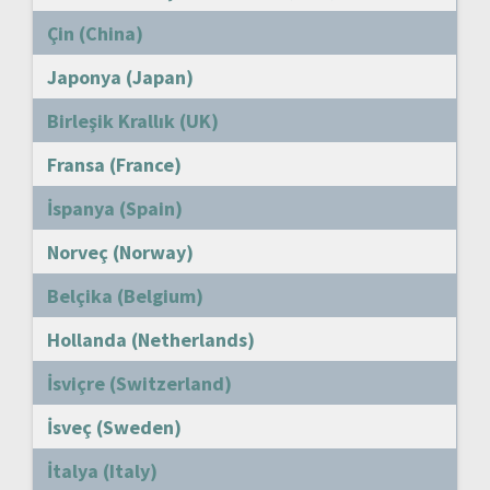
Çin (China)
Japonya (Japan)
Birleşik Krallık (UK)
Fransa (France)
İspanya (Spain)
Norveç (Norway)
Belçika (Belgium)
Hollanda (Netherlands)
İsviçre (Switzerland)
İsveç (Sweden)
İtalya (Italy)