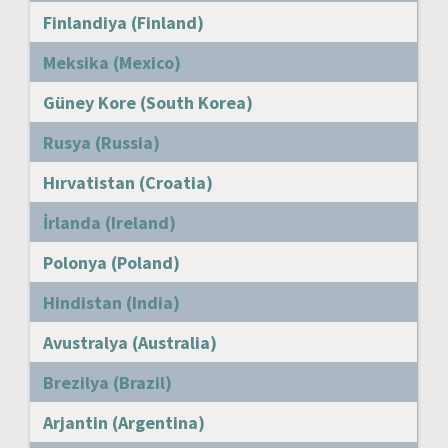
Finlandiya (Finland)
Meksika (Mexico)
Güney Kore (South Korea)
Rusya (Russia)
Hırvatistan (Croatia)
İrlanda (Ireland)
Polonya (Poland)
Hindistan (India)
Avustralya (Australia)
Brezilya (Brazil)
Arjantin (Argentina)