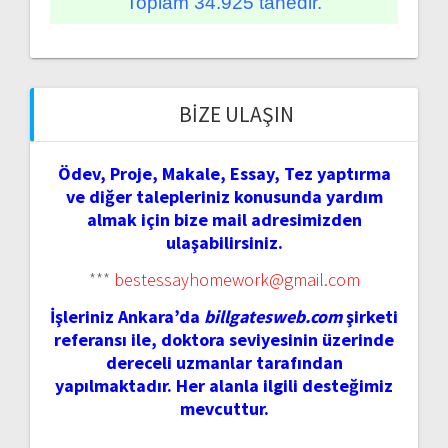
Toplam 34.925 tanedir.
BIZE ULAŞIN
Ödev, Proje, Makale, Essay, Tez yaptırma
ve diğer talepleriniz konusunda yardım
almak için bize mail adresimizden
ulaşabilirsiniz.
***
bestessayhomework@gmail.com
İşleriniz Ankara’da
billgatesweb.com
şirketi
referansı ile, doktora seviyesinin üzerinde
dereceli uzmanlar tarafından
yapılmaktadır. Her alanla ilgili desteğimiz
mevcuttur.