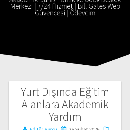
Merkezi | 7/24 Hizmet | Bill Gates Web
Güvencesi | Ödevcim
Yurt Dışında Eğitim
Yazı
Alanlara Akademik
gezinmesi
Yardım
Editör Burcu
26 Şubat 2026