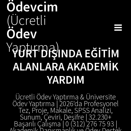
Ödevcim
Skip
to
(Ücretli
content
Ödev
Yaptırma)
YURT DIŞINDA EĞITIM
ALANLARA AKADEMIK
YARDIM
Ücretli Ödev Yaptırma & Üniversite
Ödev Yaptırma | 2026'da Profesyonel
Tez, Proje, Makale, SPSS Analizi,
Sunum, Çeviri, Deşifre | 32.230+
Başarılı Çalışma | 0 (312) 276 75 93 |
Akademik Danışmanlık ve Ödev Destek