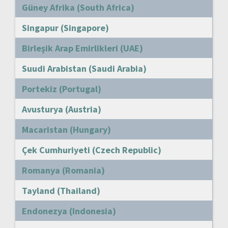
Güney Afrika (South Africa)
Singapur (Singapore)
Birleşik Arap Emirlikleri (UAE)
Suudi Arabistan (Saudi Arabia)
Portekiz (Portugal)
Avusturya (Austria)
Macaristan (Hungary)
Çek Cumhuriyeti (Czech Republic)
Romanya (Romania)
Tayland (Thailand)
Endonezya (Indonesia)