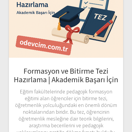
Formasyon ve Bitirme Tezi
Hazırlama | Akademik Başarı İçin
Eğitim fakültelerinde pedagojik formasyon
eğitimi alan öğrenciler için bitirme tezi,
öğretmenlik yolculuğundaki en önemli dönüm
noktalarından biridir. Bu tez, öğrencinin
öğretmenlik mesleğine dair teorik bilgilerini,
araştırma becerilerini ve pedagojik