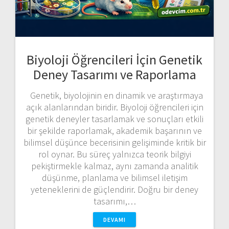
Biyoloji Öğrencileri İçin Genetik
Deney Tasarımı ve Raporlama
Genetik, biyolojinin en dinamik ve araştırmaya
açık alanlarından biridir. Biyoloji öğrencileri için
genetik deneyler tasarlamak ve sonuçları etkili
bir şekilde raporlamak, akademik başarının ve
bilimsel düşünce becerisinin gelişiminde kritik bir
rol oynar. Bu süreç yalnızca teorik bilgiyi
pekiştirmekle kalmaz, aynı zamanda analitik
düşünme, planlama ve bilimsel iletişim
yeteneklerini de güçlendirir. Doğru bir deney
tasarımı,…
DEVAMI