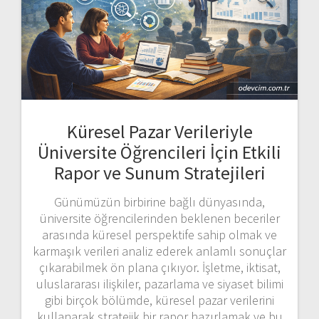
Küresel Pazar Verileriyle
Üniversite Öğrencileri İçin Etkili
Rapor ve Sunum Stratejileri
Günümüzün birbirine bağlı dünyasında,
üniversite öğrencilerinden beklenen beceriler
arasında küresel perspektife sahip olmak ve
karmaşık verileri analiz ederek anlamlı sonuçlar
çıkarabilmek ön plana çıkıyor. İşletme, iktisat,
uluslararası ilişkiler, pazarlama ve siyaset bilimi
gibi birçok bölümde, küresel pazar verilerini
kullanarak stratejik bir rapor hazırlamak ve bu