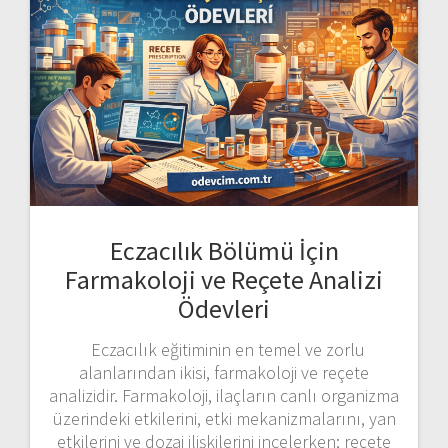
Eczacılık Bölümü İçin
Farmakoloji ve Reçete Analizi
Ödevleri
Eczacılık eğitiminin en temel ve zorlu
alanlarından ikisi, farmakoloji ve reçete
analizidir. Farmakoloji, ilaçların canlı organizma
üzerindeki etkilerini, etki mekanizmalarını, yan
etkilerini ve dozaj ilişkilerini incelerken; reçete