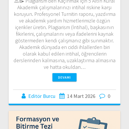
⚠️📝 Plagiarism’den Kaçınmak İçin 5 Altın Kural
Akademik çalışmalarınızı intihal riskine karşı
koruyun. Profesyonel Turnitin raporu, yazdırma
ve akademik yardım hizmetlerimizle özgün
içerikler üretin. Plagiarism (İntihal), başkasının
fikirlerini, çalışmalarını veya ifadelerini kaynak
göstermeden kendi çalışmanız gibi sunmaktır.
Akademik dünyada en ciddi ihlallerden biri
olarak kabul edilen intihal, öğrencilerin
derslerinden kalmasına, uzaklaştırma almasına
ve hatta okuldan…
DEVAMI
Editör Burcu
14 Mart 2026
0