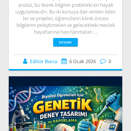
analizi, bu teorik bilginin pratikteki en hayati
uygulamasıdır. Bu iki konuya dair verilen ödev
ler ve projeler, öğrencilerin klinik öncesi
bilgilerini pekiştirmeleri ve gelecekteki meslek
hayatlarına hazırlanmaları…
DEVAMI
Editör Burcu
6 Ocak 2026
0