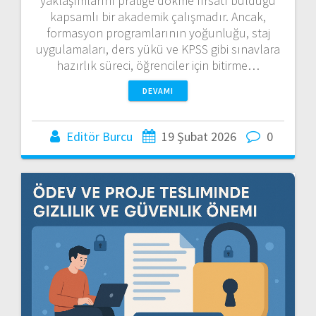
yaklaşımlarını pratiğe dökme fırsatı bulduğu
kapsamlı bir akademik çalışmadır. Ancak,
formasyon programlarının yoğunluğu, staj
uygulamaları, ders yükü ve KPSS gibi sınavlara
hazırlık süreci, öğrenciler için bitirme…
DEVAMI
Editör Burcu
19 Şubat 2026
0