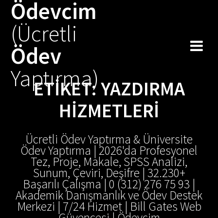
Ödevcim
Skip
to
(Ücretli
content
Ödev
Yaptırma)
ETIKET:
YAZDIRMA
HIZMETLERI
Ücretli Ödev Yaptırma & Üniversite
Ödev Yaptırma | 2026'da Profesyonel
Tez, Proje, Makale, SPSS Analizi,
Sunum, Çeviri, Deşifre | 32.230+
Başarılı Çalışma | 0 (312) 276 75 93 |
Akademik Danışmanlık ve Ödev Destek
Merkezi | 7/24 Hizmet | Bill Gates Web
Güvencesi | Ödevcim