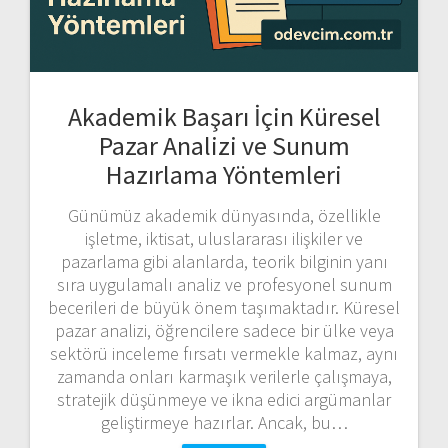
Akademik Başarı İçin Küresel
Pazar Analizi ve Sunum
Hazırlama Yöntemleri
Günümüz akademik dünyasında, özellikle
işletme, iktisat, uluslararası ilişkiler ve
pazarlama gibi alanlarda, teorik bilginin yanı
sıra uygulamalı analiz ve profesyonel sunum
becerileri de büyük önem taşımaktadır. Küresel
pazar analizi, öğrencilere sadece bir ülke veya
sektörü inceleme fırsatı vermekle kalmaz, aynı
zamanda onları karmaşık verilerle çalışmaya,
stratejik düşünmeye ve ikna edici argümanlar
geliştirmeye hazırlar. Ancak, bu…