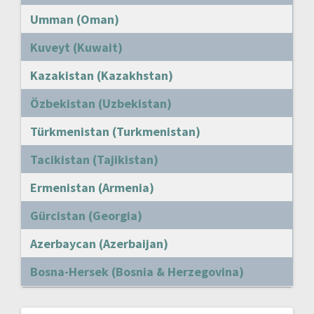
Umman (Oman)
Kuveyt (Kuwait)
Kazakistan (Kazakhstan)
Özbekistan (Uzbekistan)
Türkmenistan (Turkmenistan)
Tacikistan (Tajikistan)
Ermenistan (Armenia)
Gürcistan (Georgia)
Azerbaycan (Azerbaijan)
Bosna-Hersek (Bosnia & Herzegovina)