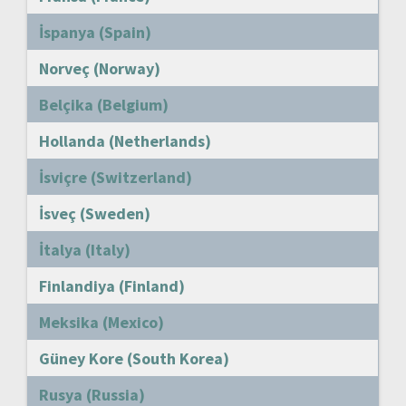
İspanya (Spain)
Norveç (Norway)
Belçika (Belgium)
Hollanda (Netherlands)
İsviçre (Switzerland)
İsveç (Sweden)
İtalya (Italy)
Finlandiya (Finland)
Meksika (Mexico)
Güney Kore (South Korea)
Rusya (Russia)