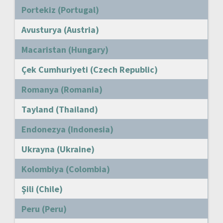
Portekiz (Portugal)
Avusturya (Austria)
Macaristan (Hungary)
Çek Cumhuriyeti (Czech Republic)
Romanya (Romania)
Tayland (Thailand)
Endonezya (Indonesia)
Ukrayna (Ukraine)
Kolombiya (Colombia)
Şili (Chile)
Peru (Peru)