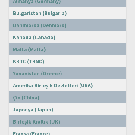
Almanya (Germany)
Bulgaristan (Bulgaria)
Danimarka (Denmark)
Kanada (Canada)
Malta (Malta)
KKTC (TRNC)
Yunanistan (Greece)
Amerika Birleşik Devletleri (USA)
Çin (China)
Japonya (Japan)
Birleşik Krallık (UK)
Fransa (France)