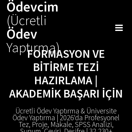
Ödevcim
Skip
to
(Ücretli
content
Ödev
Yaptırma)
FORMASYON VE
BITIRME TEZI
HAZIRLAMA |
AKADEMIK BAŞARI İÇIN
Ücretli Ödev Yaptırma & Üniversite
Ödev Yaptırma | 2026'da Profesyonel
Tez, Proje, Makale, SPSS Analizi,
Sunum, Çeviri, Deşifre | 32.230+