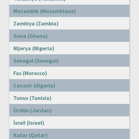
Mozambik (Mozambique)
Zambiya (Zambia)
Gana (Ghana)
Nijerya (Nigeria)
Senegal (Senegal)
Fas (Morocco)
Cezayir (Algeria)
Tunus (Tunisia)
Ürdün (Jordan)
İsrail (Israel)
Katar (Qatar)