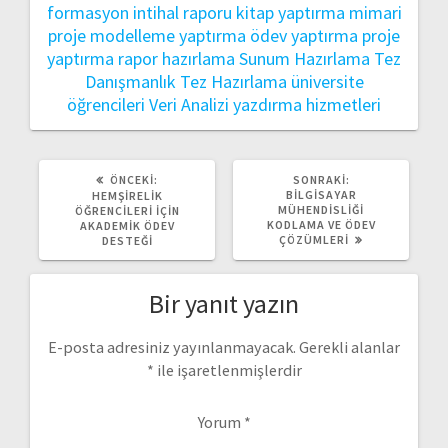
formasyon
intihal raporu
kitap yaptırma
mimari
proje
modelleme yaptırma
ödev yaptırma
proje
yaptırma
rapor hazırlama
Sunum Hazırlama
Tez
Danışmanlık
Tez Hazırlama
üniversite
öğrencileri
Veri Analizi
yazdırma hizmetleri
ÖNCEKI
SONRAKI
ÖNCEKI:
SONRAKI:
YAZI:
YAZI:
BILGISAYAR
HEMŞIRELIK
MÜHENDISLIĞI
ÖĞRENCILERI İÇIN
KODLAMA VE ÖDEV
AKADEMIK ÖDEV
ÇÖZÜMLERI
DESTEĞI
Bir yanıt yazın
E-posta adresiniz yayınlanmayacak.
Gerekli alanlar
*
ile işaretlenmişlerdir
Yorum
*