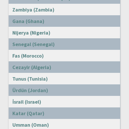
Zambiya (Zambia)
Gana (Ghana)
Nijerya (Nigeria)
Senegal (Senegal)
Fas (Morocco)
Cezayir (Algeria)
Tunus (Tunisia)
Ürdün (Jordan)
İsrail (Israel)
Katar (Qatar)
Umman (Oman)