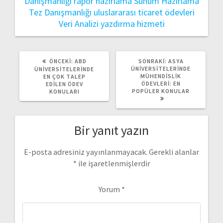
Danışmanlığı
rapor hazırlama
Sunum Hazırlama
Tez Danışmanlığı
uluslararası ticaret ödevleri
Veri Analizi
yazdırma hizmeti
ÖNCEKI
SONRAKI
ÖNCEKI:
ABD
SONRAKI:
ASYA
YAZI:
YAZI:
ÜNIVERSITELERINDE
ÜNIVERSITELERINDE
MÜHENDISLIK
EN ÇOK TALEP
ÖDEVLERI: EN
EDILEN ÖDEV
POPÜLER KONULAR
KONULARI
Bir yanıt yazın
E-posta adresiniz yayınlanmayacak.
Gerekli alanlar
*
ile işaretlenmişlerdir
Yorum
*