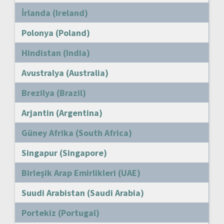
İrlanda (Ireland)
Polonya (Poland)
Hindistan (India)
Avustralya (Australia)
Brezilya (Brazil)
Arjantin (Argentina)
Güney Afrika (South Africa)
Singapur (Singapore)
Birleşik Arap Emirlikleri (UAE)
Suudi Arabistan (Saudi Arabia)
Portekiz (Portugal)