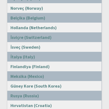
Norveç (Norway)
Belçika (Belgium)
Hollanda (Netherlands)
İsviçre (Switzerland)
İsveç (Sweden)
İtalya (Italy)
Finlandiya (Finland)
Meksika (Mexico)
Güney Kore (South Korea)
Rusya (Russia)
Hırvatistan (Croatia)