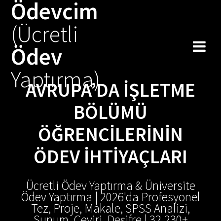
Ödevcim
Skip
to
(Ücretli
content
Ödev
Yaptırma)
AVRUPA’DA İŞLETME
BÖLÜMÜ
ÖĞRENCILERININ
ÖDEV İHTIYAÇLARI
Ücretli Ödev Yaptırma & Üniversite
Ödev Yaptırma | 2026'da Profesyonel
Tez, Proje, Makale, SPSS Analizi,
Sunum, Çeviri, Deşifre | 32.230+