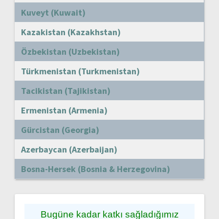
Kuveyt (Kuwait)
Kazakistan (Kazakhstan)
Özbekistan (Uzbekistan)
Türkmenistan (Turkmenistan)
Tacikistan (Tajikistan)
Ermenistan (Armenia)
Gürcistan (Georgia)
Azerbaycan (Azerbaijan)
Bosna-Hersek (Bosnia & Herzegovina)
Bugüne kadar katkı sağladığımız