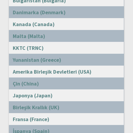
Bulgaristan (Bulgaria)
Danimarka (Denmark)
Kanada (Canada)
Malta (Malta)
KKTC (TRNC)
Yunanistan (Greece)
Amerika Birleşik Devletleri (USA)
Çin (China)
Japonya (Japan)
Birleşik Krallık (UK)
Fransa (France)
İspanya (Spain)