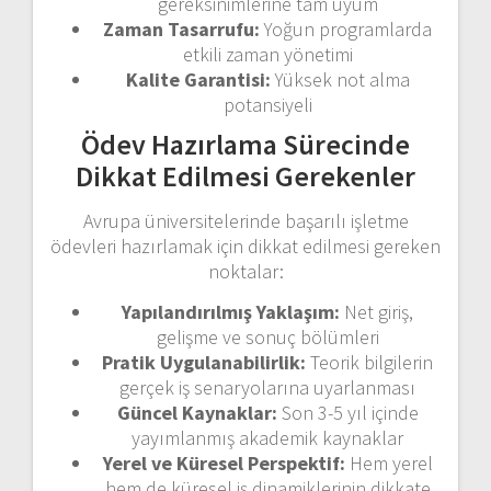
gereksinimlerine tam uyum
Zaman Tasarrufu:
Yoğun programlarda
etkili zaman yönetimi
Kalite Garantisi:
Yüksek not alma
potansiyeli
Ödev Hazırlama Sürecinde
Dikkat Edilmesi Gerekenler
Avrupa üniversitelerinde başarılı işletme
ödevleri hazırlamak için dikkat edilmesi gereken
noktalar:
Yapılandırılmış Yaklaşım:
Net giriş,
gelişme ve sonuç bölümleri
Pratik Uygulanabilirlik:
Teorik bilgilerin
gerçek iş senaryolarına uyarlanması
Güncel Kaynaklar:
Son 3-5 yıl içinde
yayımlanmış akademik kaynaklar
Yerel ve Küresel Perspektif:
Hem yerel
hem de küresel iş dinamiklerinin dikkate