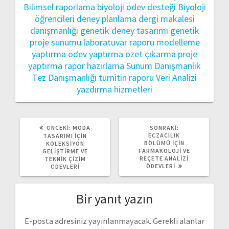
Bilimsel raporlama
biyoloji ödev desteği
Biyoloji
öğrencileri
deney planlama
dergi makalesi
danışmanlığı
genetik deney tasarımı
genetik
proje sunumu
laboratuvar raporu
modelleme
yaptırma
ödev yaptırma
özet çıkarma
proje
yaptırma
rapor hazırlama
Sunum Danışmanlık
Tez Danışmanlığı
turnitin raporu
Veri Analizi
yazdırma hizmetleri
ÖNCEKI
SONRAKI
ÖNCEKI:
MODA
SONRAKI:
YAZI:
YAZI:
ECZACILIK
TASARIMI İÇIN
BÖLÜMÜ İÇIN
KOLEKSIYON
FARMAKOLOJI VE
GELIŞTIRME VE
REÇETE ANALIZI
TEKNIK ÇIZIM
ÖDEVLERI
ÖDEVLERI
Bir yanıt yazın
E-posta adresiniz yayınlanmayacak.
Gerekli alanlar