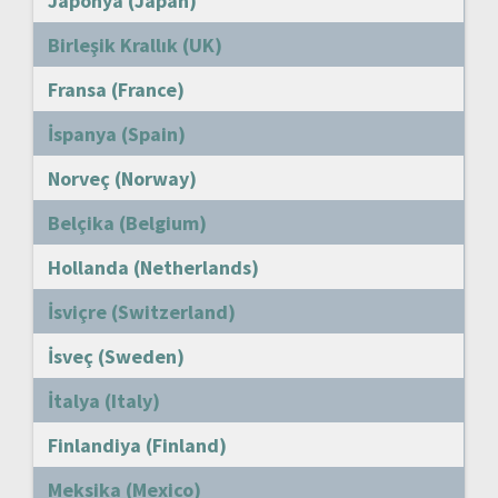
Japonya (Japan)
Birleşik Krallık (UK)
Fransa (France)
İspanya (Spain)
Norveç (Norway)
Belçika (Belgium)
Hollanda (Netherlands)
İsviçre (Switzerland)
İsveç (Sweden)
İtalya (Italy)
Finlandiya (Finland)
Meksika (Mexico)