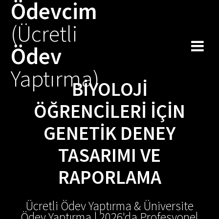
Ödevcim
Skip
to
(Ücretli
content
Ödev
Yaptırma)
BIYOLOJI
ÖĞRENCILERI İÇIN
GENETIK DENEY
TASARIMI VE
RAPORLAMA
Ücretli Ödev Yaptırma & Üniversite
Ödev Yaptırma | 2026'da Profesyonel