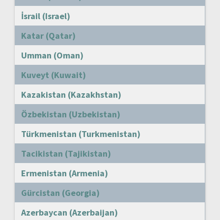
İsrail (Israel)
Katar (Qatar)
Umman (Oman)
Kuveyt (Kuwait)
Kazakistan (Kazakhstan)
Özbekistan (Uzbekistan)
Türkmenistan (Turkmenistan)
Tacikistan (Tajikistan)
Ermenistan (Armenia)
Gürcistan (Georgia)
Azerbaycan (Azerbaijan)