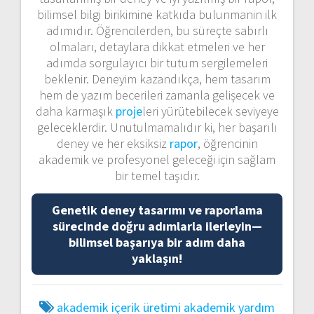
bilimsel bilgi birikimine katkıda bulunmanin ilk
adımıdır. Öğrencilerden, bu süreçte sabırlı
olmaları, detaylara dikkat etmeleri ve her
adımda sorgulayıcı bir tutum sergilemeleri
beklenir. Deneyim kazandıkça, hem tasarım
hem de yazım becerileri zamanla gelişecek ve
daha karmaşık
proje
leri yürütebilecek seviyeye
geleceklerdir. Unutulmamalıdır ki, her başarılı
deney ve her eksiksiz
rapor
, öğrencinin
akademik ve profesyonel geleceği için sağlam
bir temel taşıdır.
Genetik deney tasarımı ve raporlama
sürecinde doğru adımlarla ilerleyin—
bilimsel başarıya bir adım daha
yaklaşın!
akademik içerik üretimi
akademik yardım