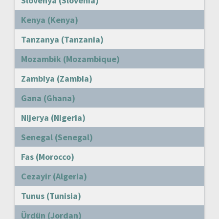
Slovenya (Slovenia)
Kenya (Kenya)
Tanzanya (Tanzania)
Mozambik (Mozambique)
Zambiya (Zambia)
Gana (Ghana)
Nijerya (Nigeria)
Senegal (Senegal)
Fas (Morocco)
Cezayir (Algeria)
Tunus (Tunisia)
Ürdün (Jordan)