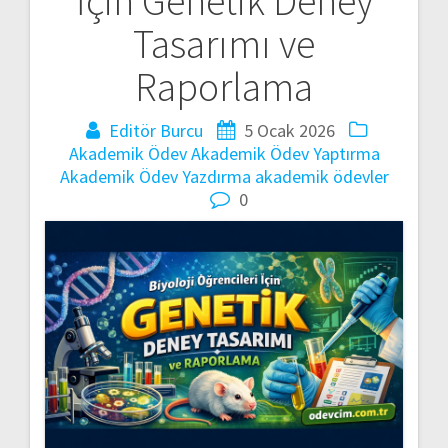
İçin Genetik Deney
gezinmesi
Tasarımı ve
Raporlama
Editör Burcu
5 Ocak 2026
Akademik Ödev
Akademik Ödev Yaptırma
Akademik Ödev Yazdırma
akademik ödevler
0