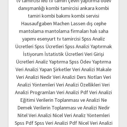
tv tamircisi
led tv tamiri
çeviri yaptırma
ödev
danışmanlığı
kombi tamircisi ankara
kombi
tamiri
kombi bakımı
kombi servisi
Hausaufgaben Machen Lassen
dış cephe
mantolama
mantolama firmaları
halı saha
yapımı
esenyurt tv tamircisi
Spss Analiz
Ücretleri
Spss Ücretleri
Spss Analizi Yaptırmak
İstiyorum
İstatistik Ücretleri
Veri Girişi
Ücretleri
Analiz Yaptırma
Spss Ödev Yaptırma
Veri Analizi Yapan Şirketler
Veri Analizi Makale
Veri Analizi Nedir
Veri Analizi Ders Notları
Veri
Analizi Yöntemleri
Veri Analizi Özellikleri
Veri
Analizi Programları
Veri Analizi Pdf
Veri Analizi
Eğitimi
Verilerin Toplanması ve Analizi Ne
Demek
Verilerin Toplanması ve Analizi Nedir
Nitel Veri Analizi
Nicel Veri Analiz Yöntemleri
Spss Pdf
Spss Veri Analizi Pdf
Nicel Veri Analizi