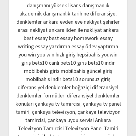
danışmanı
yüksek lisans danışmanlık
akademik danışmanlık
tarih ne
diferansiyel
denklemler
ankara evden eve nakliyat
şehirler
arası nakliyat ankara
ilden ile nakliyat ankara
best essay
best essay homework
essay
writing
essay yazdırma
essay ödev yaptırma
you win
you win hızlı giriş
hepsibahis youwin
giriş
bets10 canlı
bets10 giris
bets10 indir
mobilbahis giris
mobilbahis güncel giriş
mobilbahis indir
bets10 sorunsuz giriş
diferansiyel denklemler boğaziçi
diferansiyel
denklemler formülleri
diferansiyel denklemler
konuları
çankaya tv tamircisi
,
çankaya tv panel
tamiri
,
çankaya televizyon
,
çankaya televizyon
tamircisi
,
çankaya uydu servisi
Ankara
Televizyon Tamircisi
Televizyon Panel Tamiri