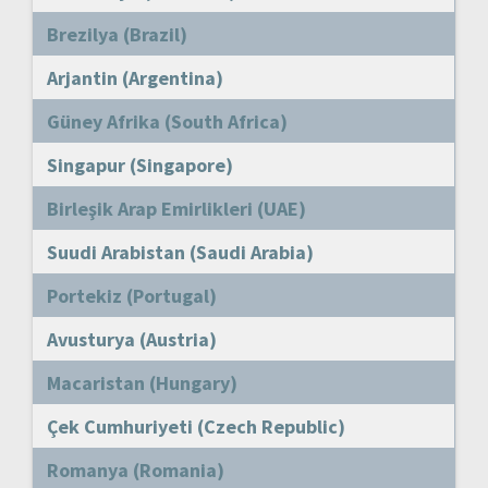
Brezilya (Brazil)
Arjantin (Argentina)
Güney Afrika (South Africa)
Singapur (Singapore)
Birleşik Arap Emirlikleri (UAE)
Suudi Arabistan (Saudi Arabia)
Portekiz (Portugal)
Avusturya (Austria)
Macaristan (Hungary)
Çek Cumhuriyeti (Czech Republic)
Romanya (Romania)