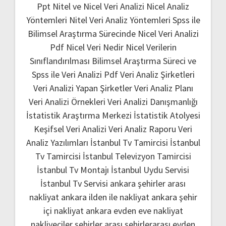
Ppt
Nitel ve Nicel Veri Analizi
Nicel Analiz
Yöntemleri
Nitel Veri Analiz Yöntemleri
Spss ile
Bilimsel Araştırma Sürecinde Nicel Veri Analizi
Pdf
Nicel Veri Nedir
Nicel Verilerin
Sınıflandırılması
Bilimsel Araştırma Süreci ve
Spss ile Veri Analizi Pdf
Veri Analiz Şirketleri
Veri Analizi Yapan Şirketler
Veri Analiz Planı
Veri Analizi Örnekleri
Veri Analizi Danışmanlığı
İstatistik Araştırma Merkezi
İstatistik Atolyesi
Keşifsel Veri Analizi
Veri Analiz Raporu
Veri
Analiz Yazılımları
İstanbul Tv Tamircisi
İstanbul
Tv Tamircisi
İstanbul Televizyon Tamircisi
İstanbul Tv Montajı
İstanbul Uydu Servisi
İstanbul Tv Servisi
ankara şehirler arası
nakliyat
ankara ilden ile nakliyat
ankara şehir
içi nakliyat
ankara evden eve nakliyat
nakliyeciler şehirler arası
şehirlerarası evden