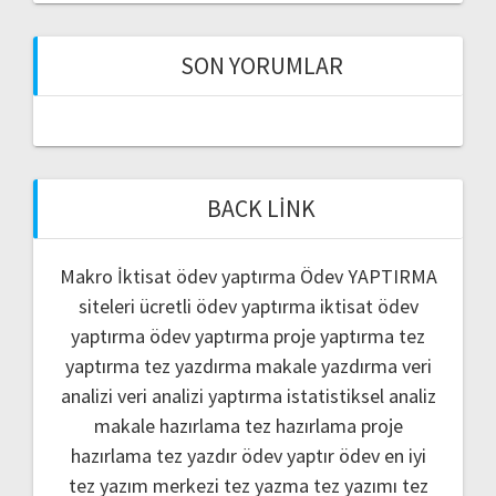
SON YORUMLAR
BACK LINK
Makro İktisat ödev yaptırma
Ödev YAPTIRMA
siteleri
ücretli ödev yaptırma
iktisat ödev
yaptırma
ödev yaptırma
proje yaptırma
tez
yaptırma
tez yazdırma
makale yazdırma
veri
analizi
veri analizi yaptırma
istatistiksel analiz
makale hazırlama
tez hazırlama
proje
hazırlama
tez yazdır
ödev yaptır
ödev
en iyi
tez yazım merkezi
tez yazma
tez yazımı
tez