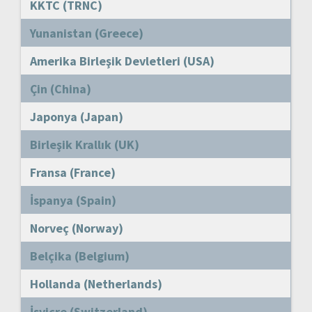
KKTC (TRNC)
Yunanistan (Greece)
Amerika Birleşik Devletleri (USA)
Çin (China)
Japonya (Japan)
Birleşik Krallık (UK)
Fransa (France)
İspanya (Spain)
Norveç (Norway)
Belçika (Belgium)
Hollanda (Netherlands)
İsviçre (Switzerland)