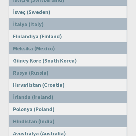
İsveç (Sweden)
İtalya (Italy)
Finlandiya (Finland)
Meksika (Mexico)
Güney Kore (South Korea)
Rusya (Russia)
Hırvatistan (Croatia)
İrlanda (Ireland)
Polonya (Poland)
Hindistan (India)
Avustralya (Australia)