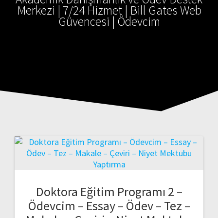
Merkezi | 7/24 Hizmet | Bill Gates Web
Güvencesi | Ödevcim
Doktora Eğitim Programı 2 –
Ödevcim – Essay – Ödev – Tez –