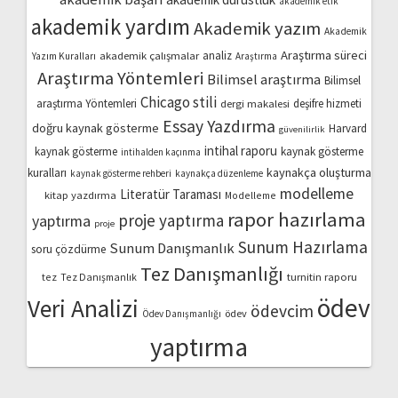
akademik etik
akademik yardım
Akademik yazım
Akademik
Araştırma süreci
akademik çalışmalar
analiz
Yazım Kuralları
Araştırma
Araştırma Yöntemleri
Bilimsel araştırma
Bilimsel
Chicago stili
araştırma Yöntemleri
dergi makalesi
deşifre hizmeti
Essay Yazdırma
doğru kaynak gösterme
Harvard
güvenilirlik
intihal raporu
kaynak gösterme
kaynak gösterme
intihalden kaçınma
kaynakça oluşturma
kuralları
kaynak gösterme rehberi
kaynakça düzenleme
modelleme
Literatür Taraması
kitap yazdırma
Modelleme
rapor hazırlama
proje yaptırma
yaptırma
proje
Sunum Hazırlama
Sunum Danışmanlık
soru çözdürme
Tez Danışmanlığı
turnitin raporu
tez
Tez Danışmanlık
ödev
Veri Analizi
ödevcim
ödev
Ödev Danışmanlığı
yaptırma