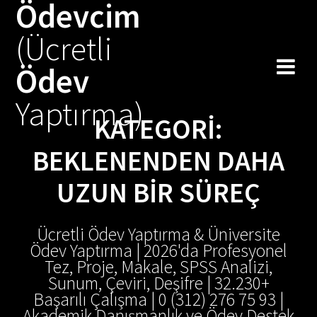
Ödevcim
Skip
to
(Ücretli
content
Ödev
Yaptırma)
KATEGORI:
BEKLENENDEN DAHA
UZUN BİR SÜREÇ
Ücretli Ödev Yaptırma & Üniversite
Ödev Yaptırma | 2026'da Profesyonel
Tez, Proje, Makale, SPSS Analizi,
Sunum, Çeviri, Deşifre | 32.230+
Başarılı Çalışma | 0 (312) 276 75 93 |
Akademik Danışmanlık ve Ödev Destek