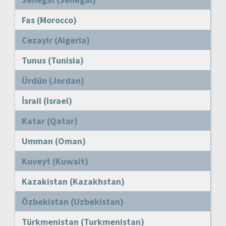
Fas (Morocco)
Cezayir (Algeria)
Tunus (Tunisia)
Ürdün (Jordan)
İsrail (Israel)
Katar (Qatar)
Umman (Oman)
Kuveyt (Kuwait)
Kazakistan (Kazakhstan)
Özbekistan (Uzbekistan)
Türkmenistan (Turkmenistan)