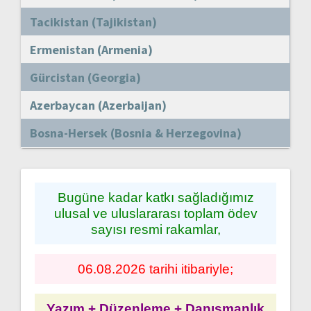
Tacikistan (Tajikistan)
Ermenistan (Armenia)
Gürcistan (Georgia)
Azerbaycan (Azerbaijan)
Bosna-Hersek (Bosnia & Herzegovina)
Bugüne kadar katkı sağladığımız
ulusal ve uluslararası toplam ödev
sayısı resmi rakamlar,
06.08.2026 tarihi itibariyle;
Yazım + Düzenleme + Danışmanlık