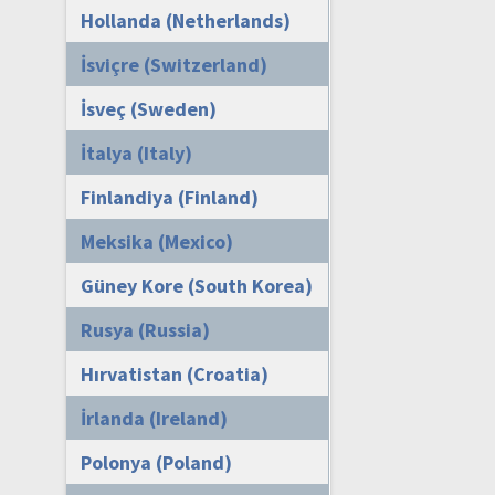
Hollanda (Netherlands)
İsviçre (Switzerland)
İsveç (Sweden)
İtalya (Italy)
Finlandiya (Finland)
Meksika (Mexico)
Güney Kore (South Korea)
Rusya (Russia)
Hırvatistan (Croatia)
İrlanda (Ireland)
Polonya (Poland)