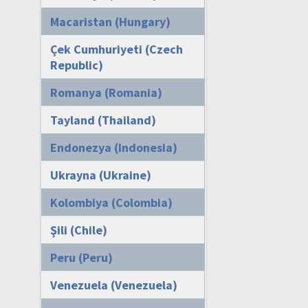
Macaristan (Hungary)
Çek Cumhuriyeti (Czech
Republic)
Romanya (Romania)
Tayland (Thailand)
Endonezya (Indonesia)
Ukrayna (Ukraine)
Kolombiya (Colombia)
Şili (Chile)
Peru (Peru)
Venezuela (Venezuela)