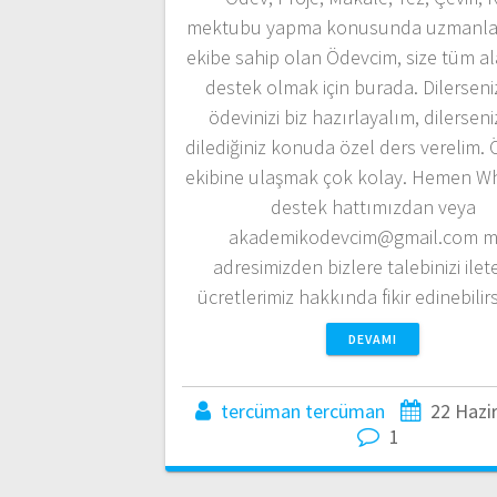
mektubu yapma konusunda uzmanlaş
ekibe sahip olan Ödevcim, size tüm a
destek olmak için burada. Dilersen
ödevinizi biz hazırlayalım, dilerseni
dilediğiniz konuda özel ders verelim.
ekibine ulaşmak çok kolay. Hemen W
destek hattımızdan veya
akademikodevcim@gmail.com m
adresimizden bizlere talebinizi ileteb
ücretlerimiz hakkında fikir edinebilir
DEVAMI
tercüman tercüman
22 Hazi
1