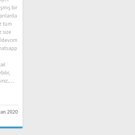
mış bir
lanlarda
iz tüm
z size
 Ödevcim
hatsapp
ail
ilir,
siniz.…
ran 2020