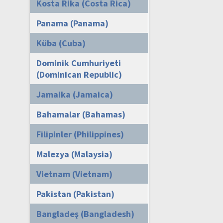
Kosta Rika (Costa Rica)
Panama (Panama)
Küba (Cuba)
Dominik Cumhuriyeti
(Dominican Republic)
Jamaika (Jamaica)
Bahamalar (Bahamas)
Filipinler (Philippines)
Malezya (Malaysia)
Vietnam (Vietnam)
Pakistan (Pakistan)
Bangladeş (Bangladesh)