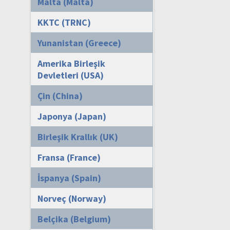
Malta (Malta)
KKTC (TRNC)
Yunanistan (Greece)
Amerika Birleşik
Devletleri (USA)
Çin (China)
Japonya (Japan)
Birleşik Krallık (UK)
Fransa (France)
İspanya (Spain)
Norveç (Norway)
Belçika (Belgium)