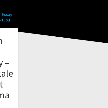
m
y –
kale
t
rma
Niyet