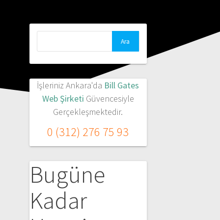
Arama:
İşleriniz Ankara'da
Bill Gates
Web Şirketi
Güvencesiyle
Gerçekleşmektedir.
0 (312) 276 75 93
Bugüne
Kadar