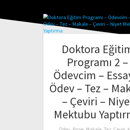
Doktora Eğiti
Programı 2 –
Ödevcim – Essa
Ödev – Tez – Ma
– Çeviri – Niye
Mektubu Yaptı
Ödev, Proje, Makale, Tez, Çeviri, 