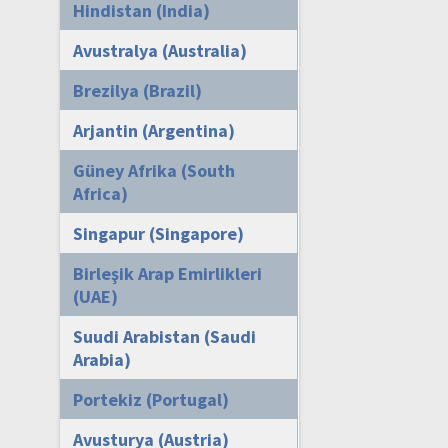
Hindistan (India)
Avustralya (Australia)
Brezilya (Brazil)
Arjantin (Argentina)
Güney Afrika (South
Africa)
Singapur (Singapore)
Birleşik Arap Emirlikleri
(UAE)
Suudi Arabistan (Saudi
Arabia)
Portekiz (Portugal)
Avusturya (Austria)