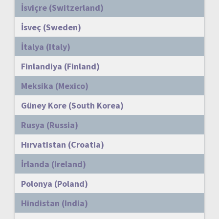
İsviçre (Switzerland)
İsveç (Sweden)
İtalya (Italy)
Finlandiya (Finland)
Meksika (Mexico)
Güney Kore (South Korea)
Rusya (Russia)
Hırvatistan (Croatia)
İrlanda (Ireland)
Polonya (Poland)
Hindistan (India)