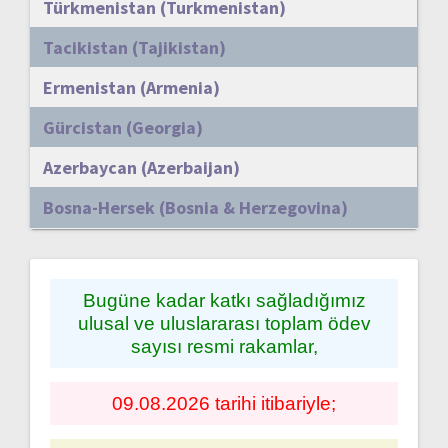
Türkmenistan (Turkmenistan)
Tacikistan (Tajikistan)
Ermenistan (Armenia)
Gürcistan (Georgia)
Azerbaycan (Azerbaijan)
Bosna-Hersek (Bosnia & Herzegovina)
Bugüne kadar katkı sağladığımız
ulusal ve uluslararası toplam ödev
sayısı resmi rakamlar,
09.08.2026 tarihi itibariyle;