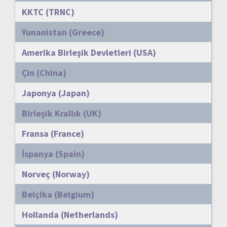
KKTC (TRNC)
Yunanistan (Greece)
Amerika Birleşik Devletleri (USA)
Çin (China)
Japonya (Japan)
Birleşik Krallık (UK)
Fransa (France)
İspanya (Spain)
Norveç (Norway)
Belçika (Belgium)
Hollanda (Netherlands)