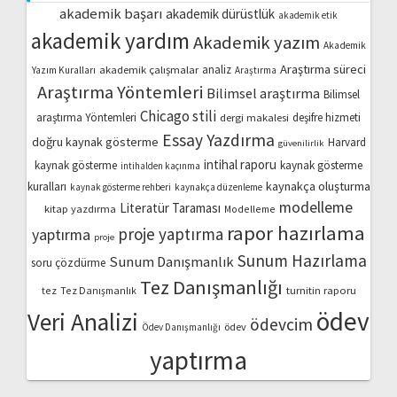
akademik başarı
akademik dürüstlük
akademik etik
akademik yardım
Akademik yazım
Akademik
Araştırma süreci
akademik çalışmalar
analiz
Yazım Kuralları
Araştırma
Araştırma Yöntemleri
Bilimsel araştırma
Bilimsel
Chicago stili
araştırma Yöntemleri
dergi makalesi
deşifre hizmeti
Essay Yazdırma
doğru kaynak gösterme
Harvard
güvenilirlik
intihal raporu
kaynak gösterme
kaynak gösterme
intihalden kaçınma
kaynakça oluşturma
kuralları
kaynak gösterme rehberi
kaynakça düzenleme
modelleme
Literatür Taraması
kitap yazdırma
Modelleme
rapor hazırlama
proje yaptırma
yaptırma
proje
Sunum Hazırlama
Sunum Danışmanlık
soru çözdürme
Tez Danışmanlığı
turnitin raporu
tez
Tez Danışmanlık
ödev
Veri Analizi
ödevcim
ödev
Ödev Danışmanlığı
yaptırma