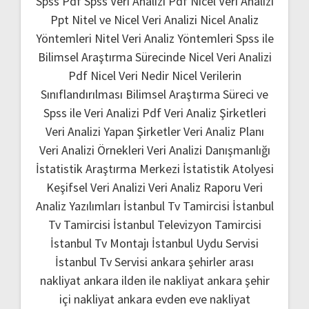
Spss Pdf
Spss Veri Analizi Pdf
Nicel Veri Analizi
Ppt
Nitel ve Nicel Veri Analizi
Nicel Analiz
Yöntemleri
Nitel Veri Analiz Yöntemleri
Spss ile
Bilimsel Araştırma Sürecinde Nicel Veri Analizi
Pdf
Nicel Veri Nedir
Nicel Verilerin
Sınıflandırılması
Bilimsel Araştırma Süreci ve
Spss ile Veri Analizi Pdf
Veri Analiz Şirketleri
Veri Analizi Yapan Şirketler
Veri Analiz Planı
Veri Analizi Örnekleri
Veri Analizi Danışmanlığı
İstatistik Araştırma Merkezi
İstatistik Atolyesi
Keşifsel Veri Analizi
Veri Analiz Raporu
Veri
Analiz Yazılımları
İstanbul Tv Tamircisi
İstanbul
Tv Tamircisi
İstanbul Televizyon Tamircisi
İstanbul Tv Montajı
İstanbul Uydu Servisi
İstanbul Tv Servisi
ankara şehirler arası
nakliyat
ankara ilden ile nakliyat
ankara şehir
içi nakliyat
ankara evden eve nakliyat