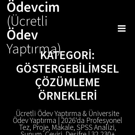
Ödevcim
Skip
to
(Ücretli
content
Ödev
Yaptırma)
KATEGORI:
GÖSTERGEBILIMSEL
ÇÖZÜMLEME
ÖRNEKLERI
Ücretli Ödev Yaptırma & Üniversite
Ödev Yaptırma | 2026'da Profesyonel
Tez, Proje, Makale, SPSS Analizi,
Sunum, Çeviri, Deşifre | 32.230+