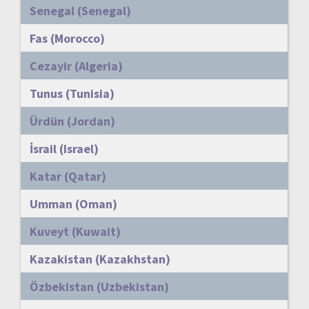
Senegal (Senegal)
Fas (Morocco)
Cezayir (Algeria)
Tunus (Tunisia)
Ürdün (Jordan)
İsrail (Israel)
Katar (Qatar)
Umman (Oman)
Kuveyt (Kuwait)
Kazakistan (Kazakhstan)
Özbekistan (Uzbekistan)