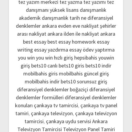
tez yazım merkezi
tez yazma
tez yazımı
tez
danışmanı
yüksek lisans danışmanlık
akademik danışmanlık
tarih ne
diferansiyel
denklemler
ankara evden eve nakliyat
şehirler
arası nakliyat ankara
ilden ile nakliyat ankara
best essay
best essay homework
essay
writing
essay yazdırma
essay ödev yaptırma
you win
you win hızlı giriş
hepsibahis youwin
giriş
bets10 canlı
bets10 giris
bets10 indir
mobilbahis giris
mobilbahis güncel giriş
mobilbahis indir
bets10 sorunsuz giriş
diferansiyel denklemler boğaziçi
diferansiyel
denklemler formülleri
diferansiyel denklemler
konuları
çankaya tv tamircisi
,
çankaya tv panel
tamiri
,
çankaya televizyon
,
çankaya televizyon
tamircisi
,
çankaya uydu servisi
Ankara
Televizyon Tamircisi
Televizyon Panel Tamiri