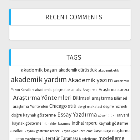
RECENT COMMENTS
TAGS
akademik başarı
akademik dürüstlük
akademik etik
akademik yardım
Akademik yazım
Akademik
Araştırma süreci
akademik çalışmalar
analiz
Yazım Kuralları
Araştırma
Araştırma Yöntemleri
Bilimsel araştırma
Bilimsel
Chicago stili
araştırma Yöntemleri
dergi makalesi
deşifre hizmeti
Essay Yazdırma
doğru kaynak gösterme
Harvard
güvenilirlik
intihal raporu
kaynak gösterme
kaynak gösterme
intihalden kaçınma
kaynakça oluşturma
kuralları
kaynak gösterme rehberi
kaynakça düzenleme
modelleme
Literatür Taraması
kitap yazdırma
Modelleme