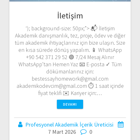
İletişim
‘); background-size: 50px;”> 📬 İletişim
Akademik danışmanlık, tez, proje, ödev ve diğer
tüm akademik ihtiyaçlarınız için bize ulaşın. Size
en kısa sürede dönüş yapalım. 📱 WhatsApp
+90 542 371 29 52 🟢 7/24 Mesaj Alınır
WhatsApp’tan Hemen Yaz 📧 E-posta ✓ Tüm
dökümanlarınız için:
bestessayhomework@gmail.com
akademikodevcim@gmail.com ⏱️ 1 saat içinde
fiyat teklifi ✉️ Kariyer için:…
DEVAMI
Profesyonel Akademik İçerik Üreticisi
7 Mart 2026
0