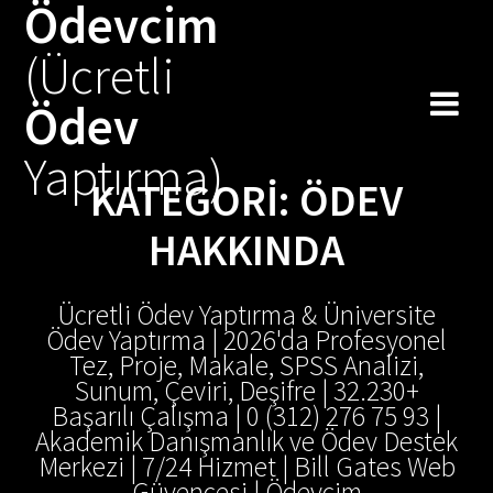
Ödevcim
Skip
to
(Ücretli
content
Ödev
Yaptırma)
KATEGORI:
ÖDEV
HAKKINDA
Ücretli Ödev Yaptırma & Üniversite
Ödev Yaptırma | 2026'da Profesyonel
Tez, Proje, Makale, SPSS Analizi,
Sunum, Çeviri, Deşifre | 32.230+
Başarılı Çalışma | 0 (312) 276 75 93 |
Akademik Danışmanlık ve Ödev Destek
Merkezi | 7/24 Hizmet | Bill Gates Web
Güvencesi | Ödevcim