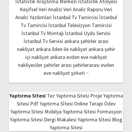
İstatistik Araştırma Merkezi
İstatistik Atolyesi
Keşifsel Veri Analizi
Veri Analiz Raporu
Veri
Analiz Yazılımları
İstanbul Tv Tamircisi
İstanbul
Tv Tamircisi
İstanbul Televizyon Tamircisi
İstanbul Tv Montajı
İstanbul Uydu Servisi
İstanbul Tv Servisi
ankara şehirler arası
nakliyat
ankara ilden ile nakliyat
ankara şehir
içi nakliyat
ankara evden eve nakliyat
nakliyeciler şehirler arası
şehirlerarası evden
eve nakliyat şirketi
<
Yaptırma Sitesi
Tez Yaptırma Sitesi
Proje Yaptırma
Sitesi
Pdf Yaptırma Sİtesi
Online Terapi
Ödev
Yaptırma Sitesi
Mobilya Yaptırma Sitesi
Formasyon
Yaptırma Sitesi
Dergi Makalesi Yaptırma Sİtesi
Blog
Yaptırma Sitesi