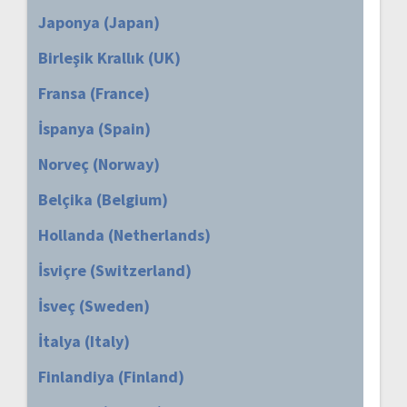
Japonya (Japan)
Birleşik Krallık (UK)
Fransa (France)
İspanya (Spain)
Norveç (Norway)
Belçika (Belgium)
Hollanda (Netherlands)
İsviçre (Switzerland)
İsveç (Sweden)
İtalya (Italy)
Finlandiya (Finland)