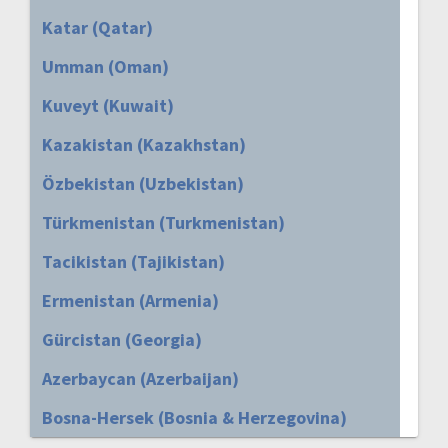
Katar (Qatar)
Umman (Oman)
Kuveyt (Kuwait)
Kazakistan (Kazakhstan)
Özbekistan (Uzbekistan)
Türkmenistan (Turkmenistan)
Tacikistan (Tajikistan)
Ermenistan (Armenia)
Gürcistan (Georgia)
Azerbaycan (Azerbaijan)
Bosna-Hersek (Bosnia & Herzegovina)