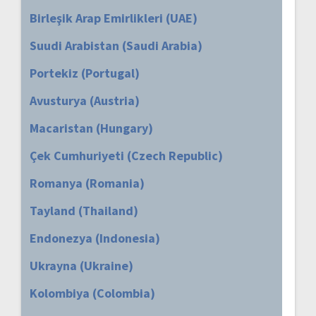
Birleşik Arap Emirlikleri (UAE)
Suudi Arabistan (Saudi Arabia)
Portekiz (Portugal)
Avusturya (Austria)
Macaristan (Hungary)
Çek Cumhuriyeti (Czech Republic)
Romanya (Romania)
Tayland (Thailand)
Endonezya (Indonesia)
Ukrayna (Ukraine)
Kolombiya (Colombia)