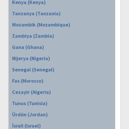
Kenya (Kenya)
Tanzanya (Tanzania)
Mozambik (Mozambique)
Zambiya (Zambia)
Gana (Ghana)
Nijerya (Nigeria)
Senegal (Senegal)
Fas (Morocco)
Cezayir (Algeria)
Tunus (Tunisia)
Ürdün (Jordan)
İsrail (Israel)