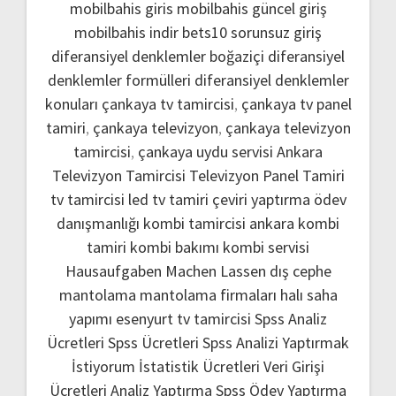
mobilbahis giris
mobilbahis güncel giriş
mobilbahis indir
bets10 sorunsuz giriş
diferansiyel denklemler boğaziçi
diferansiyel
denklemler formülleri
diferansiyel denklemler
konuları
çankaya tv tamircisi
,
çankaya tv panel
tamiri
,
çankaya televizyon
,
çankaya televizyon
tamircisi
,
çankaya uydu servisi
Ankara
Televizyon Tamircisi
Televizyon Panel Tamiri
tv tamircisi
led tv tamiri
çeviri yaptırma
ödev
danışmanlığı
kombi tamircisi ankara
kombi
tamiri
kombi bakımı
kombi servisi
Hausaufgaben Machen Lassen
dış cephe
mantolama
mantolama firmaları
halı saha
yapımı
esenyurt tv tamircisi
Spss Analiz
Ücretleri
Spss Ücretleri
Spss Analizi Yaptırmak
İstiyorum
İstatistik Ücretleri
Veri Girişi
Ücretleri
Analiz Yaptırma
Spss Ödev Yaptırma