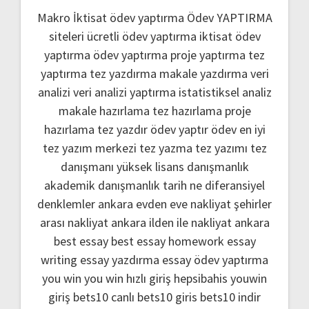
Makro İktisat ödev yaptırma
Ödev YAPTIRMA
siteleri
ücretli ödev yaptırma
iktisat ödev
yaptırma
ödev yaptırma
proje yaptırma
tez
yaptırma
tez yazdırma
makale yazdırma
veri
analizi
veri analizi yaptırma
istatistiksel analiz
makale hazırlama
tez hazırlama
proje
hazırlama
tez yazdır
ödev yaptır
ödev
en iyi
tez yazım merkezi
tez yazma
tez yazımı
tez
danışmanı
yüksek lisans danışmanlık
akademik danışmanlık
tarih ne
diferansiyel
denklemler
ankara evden eve nakliyat
şehirler
arası nakliyat ankara
ilden ile nakliyat ankara
best essay
best essay homework
essay
writing
essay yazdırma
essay ödev yaptırma
you win
you win hızlı giriş
hepsibahis youwin
giriş
bets10 canlı
bets10 giris
bets10 indir