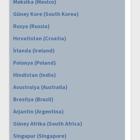
Meksika (Mexico)
Güney Kore (South Korea)
Rusya (Russia)
Hırvatistan (Croatia)
İrlanda (Ireland)
Polonya (Poland)
Hindistan (India)
Avustralya (Australia)
Brezilya (Brazil)
Arjantin (Argentina)
Güney Afrika (South Africa)
Singapur (Singapore)