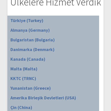
Ülkelere Hizmet Verdik
Türkiye (Turkey)
Almanya (Germany)
Bulgaristan (Bulgaria)
Danimarka (Denmark)
Kanada (Canada)
Malta (Malta)
KKTC (TRNC)
Yunanistan (Greece)
Amerika Birleşik Devletleri (USA)
Çin (China)