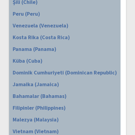
Şili (Chile)
Peru (Peru)
Venezuela (Venezuela)
Kosta Rika (Costa Rica)
Panama (Panama)
Küba (Cuba)
Dominik Cumhuriyeti (Dominican Republic)
Jamaika (Jamaica)
Bahamalar (Bahamas)
Filipinler (Philippines)
Malezya (Malaysia)
Vietnam (Vietnam)