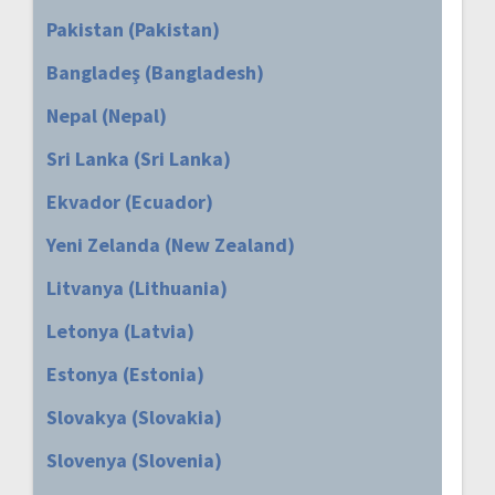
Pakistan (Pakistan)
Bangladeş (Bangladesh)
Nepal (Nepal)
Sri Lanka (Sri Lanka)
Ekvador (Ecuador)
Yeni Zelanda (New Zealand)
Litvanya (Lithuania)
Letonya (Latvia)
Estonya (Estonia)
Slovakya (Slovakia)
Slovenya (Slovenia)