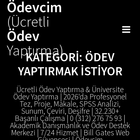
Ödevcim
Skip
to
(Ücretli
content
Ödev
Yaptırma)
KATEGORI:
ÖDEV
YAPTIRMAK İSTIYOR
Ücretli Ödev Yaptırma & Üniversite
Ödev Yaptırma | 2026'da Profesyonel
Tez, Proje, Makale, SPSS Analizi,
Sunum, Çeviri, Deşifre | 32.230+
Başarılı Çalışma | 0 (312) 276 75 93 |
Akademik Danışmanlık ve Ödev Destek
Merkezi | 7/24 Hizmet | Bill Gates Web
Güvencesi | Ödevcim