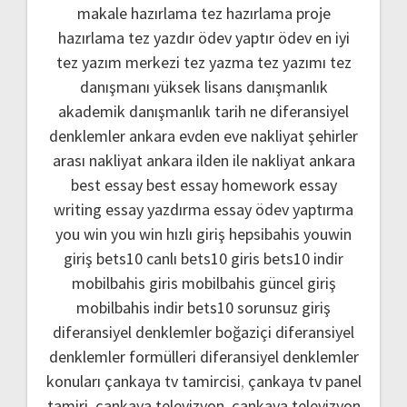
makale hazırlama
tez hazırlama
proje
hazırlama
tez yazdır
ödev yaptır
ödev
en iyi
tez yazım merkezi
tez yazma
tez yazımı
tez
danışmanı
yüksek lisans danışmanlık
akademik danışmanlık
tarih ne
diferansiyel
denklemler
ankara evden eve nakliyat
şehirler
arası nakliyat ankara
ilden ile nakliyat ankara
best essay
best essay homework
essay
writing
essay yazdırma
essay ödev yaptırma
you win
you win hızlı giriş
hepsibahis youwin
giriş
bets10 canlı
bets10 giris
bets10 indir
mobilbahis giris
mobilbahis güncel giriş
mobilbahis indir
bets10 sorunsuz giriş
diferansiyel denklemler boğaziçi
diferansiyel
denklemler formülleri
diferansiyel denklemler
konuları
çankaya tv tamircisi
,
çankaya tv panel
tamiri
,
çankaya televizyon
,
çankaya televizyon