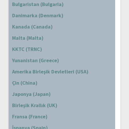
Bulgaristan (Bulgaria)
Danimarka (Denmark)
Kanada (Canada)
Malta (Malta)
KKTC (TRNC)
Yunanistan (Greece)
Amerika Birleşik Devletleri (USA)
Çin (China)
Japonya (Japan)
Birleşik Krallık (UK)
Fransa (France)
İspanya (Spain)