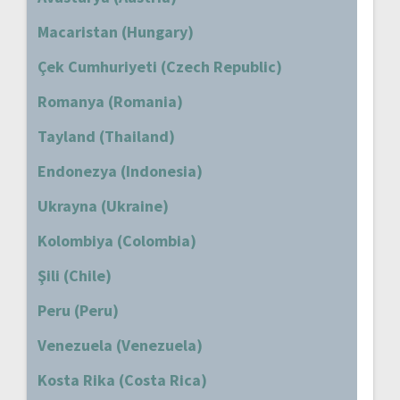
Macaristan (Hungary)
Çek Cumhuriyeti (Czech Republic)
Romanya (Romania)
Tayland (Thailand)
Endonezya (Indonesia)
Ukrayna (Ukraine)
Kolombiya (Colombia)
Şili (Chile)
Peru (Peru)
Venezuela (Venezuela)
Kosta Rika (Costa Rica)