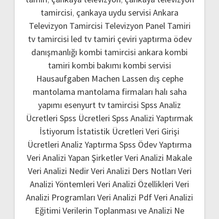
tamircisi
,
çankaya uydu servisi
Ankara
Televizyon Tamircisi
Televizyon Panel Tamiri
tv tamircisi
led tv tamiri
çeviri yaptırma
ödev
danışmanlığı
kombi tamircisi ankara
kombi
tamiri
kombi bakımı
kombi servisi
Hausaufgaben Machen Lassen
dış cephe
mantolama
mantolama firmaları
halı saha
yapımı
esenyurt tv tamircisi
Spss Analiz
Ücretleri
Spss Ücretleri
Spss Analizi Yaptırmak
İstiyorum
İstatistik Ücretleri
Veri Girişi
Ücretleri
Analiz Yaptırma
Spss Ödev Yaptırma
Veri Analizi Yapan Şirketler
Veri Analizi Makale
Veri Analizi Nedir
Veri Analizi Ders Notları
Veri
Analizi Yöntemleri
Veri Analizi Özellikleri
Veri
Analizi Programları
Veri Analizi Pdf
Veri Analizi
Eğitimi
Verilerin Toplanması ve Analizi Ne