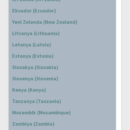
Ekvador (Ecuador)
Yeni Zelanda (New Zealand)
Litvanya (Lithuania)
Letonya (Latvia)
Estonya (Estonia)
Slovakya (Slovakia)
Slovenya (Slovenia)
Kenya (Kenya)
Tanzanya (Tanzania)
Mozambik (Mozambique)
Zambiya (Zambia)