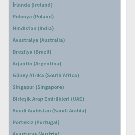
İrlanda (Ireland)
Polonya (Poland)
Hindistan (India)
Avustralya (Australia)
Brezilya (Brazil)
Arjantin (Argentina)
Güney Afrika (South Africa)
Singapur (Singapore)
Birleşik Arap Emirlikleri (UAE)
Suudi Arabistan (Saudi Arabia)
Portekiz (Portugal)
Avusturya (Austria)