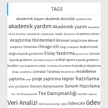
TAGS
akademik başarı
akademik dürüstlük
akademik etik
akademik yardım
Akademik yazım
Akademik
Araştırma süreci
akademik çalışmalar
analiz
Yazım Kuralları
Araştırma
Araştırma Yöntemleri
Bilimsel araştırma
Bilimsel
Chicago stili
araştırma Yöntemleri
dergi makalesi
deşifre hizmeti
Essay Yazdırma
doğru kaynak gösterme
Harvard
güvenilirlik
intihal raporu
kaynak gösterme
kaynak gösterme
intihalden kaçınma
kaynakça oluşturma
kuralları
kaynak gösterme rehberi
kaynakça düzenleme
modelleme
Literatür Taraması
kitap yazdırma
Modelleme
rapor hazırlama
proje yaptırma
yaptırma
proje
Sunum Hazırlama
Sunum Danışmanlık
soru çözdürme
Tez Danışmanlığı
turnitin raporu
tez
Tez Danışmanlık
ödev
Veri Analizi
ödevcim
ödev
Ödev Danışmanlığı