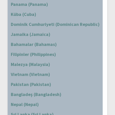
Panama (Panama)
Küba (Cuba)
Dominik Cumhuriyeti (Dominican Republic)
Jamaika (Jamaica)
Bahamalar (Bahamas)
Filipinler (Philippines)
Malezya (Malaysia)
Vietnam (Vietnam)
Pakistan (Pakistan)
Bangladeş (Bangladesh)
Nepal (Nepal)
Sri Lanka (Sri Lanka)