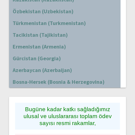
Özbekistan (Uzbekistan)
Türkmenistan (Turkmenistan)
Tacikistan (Tajikistan)
Ermenistan (Armenia)
Gürcistan (Georgia)
Azerbaycan (Azerbaijan)
Bosna-Hersek (Bosnia & Herzegovina)
Bugüne kadar katkı sağladığımız
ulusal ve uluslararası toplam ödev
sayısı resmi rakamlar,