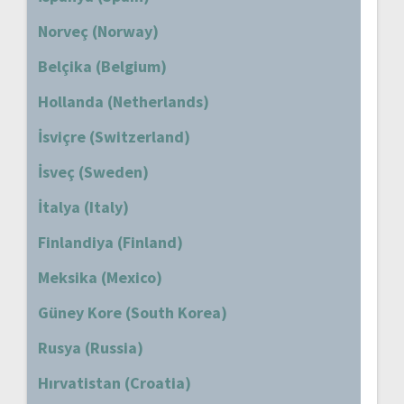
Norveç (Norway)
Belçika (Belgium)
Hollanda (Netherlands)
İsviçre (Switzerland)
İsveç (Sweden)
İtalya (Italy)
Finlandiya (Finland)
Meksika (Mexico)
Güney Kore (South Korea)
Rusya (Russia)
Hırvatistan (Croatia)