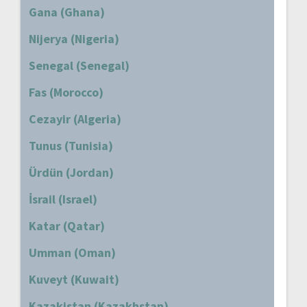
Gana (Ghana)
Nijerya (Nigeria)
Senegal (Senegal)
Fas (Morocco)
Cezayir (Algeria)
Tunus (Tunisia)
Ürdün (Jordan)
İsrail (Israel)
Katar (Qatar)
Umman (Oman)
Kuveyt (Kuwait)
Kazakistan (Kazakhstan)