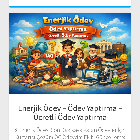
Enerjik Ödev – Ödev Yaptırma –
Ücretli Ödev Yaptırma
⚡ Enerjik Ödev: Son Dakikaya Kalan Ödevler İçin
Kurtarıcı Çözüm ÖC Ödevcim Ekibi Güncelleme: