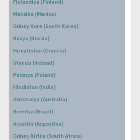
Finlandiya (Finland)
Meksika (Mexico)
Güney Kore (South Korea)
Rusya (Russia)
Hırvatistan (Croatia)
İrlanda (Ireland)
Polonya (Poland)
Hindistan (India)
Avustralya (Australia)
Brezilya (Brazil)
Arjantin (Argentina)
Güney Afrika (South Africa)