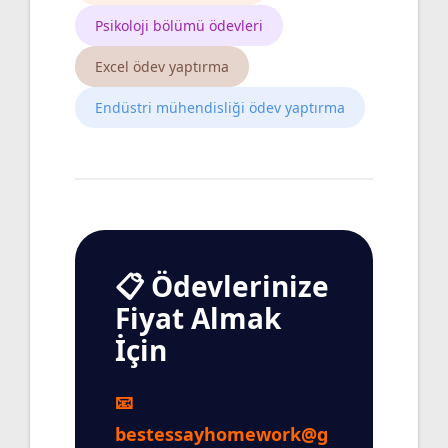
Psikoloji bölümü ödevleri
Excel ödev yaptırma
Endüstri mühendisliği ödev yaptırma
📋 Ödevlerinize
Fiyat Almak
İçin
📧
bestessayhomework@g