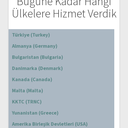
Bugüne Kadar Hangi
Ülkelere Hizmet Verdik
Türkiye (Turkey)
Almanya (Germany)
Bulgaristan (Bulgaria)
Danimarka (Denmark)
Kanada (Canada)
Malta (Malta)
KKTC (TRNC)
Yunanistan (Greece)
Amerika Birleşik Devletleri (USA)