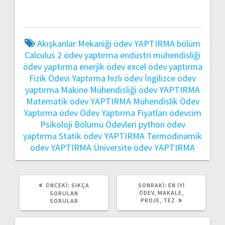
Akışkanlar Mekaniği ödev YAPTIRMA
bölüm
Calculus 2 ödev yaptırma
endüstri mühendisliği
ödev yaptırma
enerjik ödev
excel ödev yaptırma
Fizik Ödevi Yaptırma
hızlı ödev
İngilizce ödev
yaptırma
Makine Mühendisliği ödev YAPTIRMA
Matematik ödev YAPTIRMA
Mühendislik Ödev
Yaptırma
ödev
Ödev Yaptırma Fiyatları
ödevcim
Psikoloji Bölümü Ödevleri
python ödev
yaptırma
Statik ödev YAPTIRMA
Termodinamik
ödev YAPTIRMA
Üniversite ödev YAPTIRMA
ÖNCEKI:
SIKÇA
SONRAKI:
EN İYI
ÖDEV, MAKALE,
SORULAN
PROJE, TEZ
SORULAR