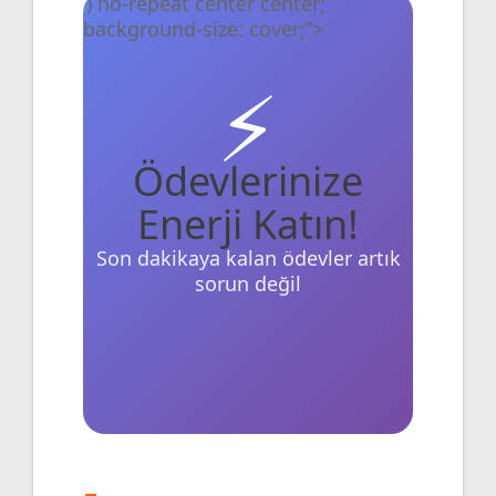
‘) no-repeat center center;
background-size: cover;”>
⚡
Ödevlerinize
Enerji Katın!
Son dakikaya kalan ödevler artık
sorun değil