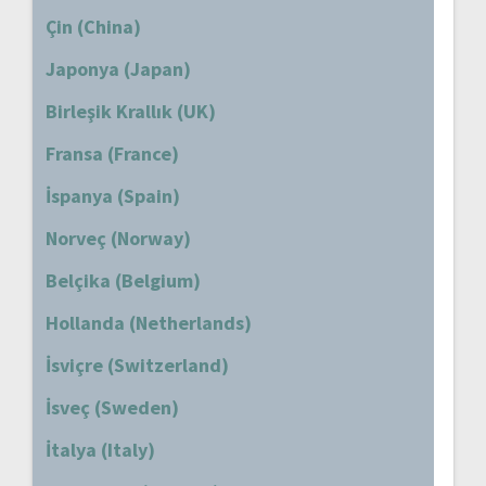
Çin (China)
Japonya (Japan)
Birleşik Krallık (UK)
Fransa (France)
İspanya (Spain)
Norveç (Norway)
Belçika (Belgium)
Hollanda (Netherlands)
İsviçre (Switzerland)
İsveç (Sweden)
İtalya (Italy)