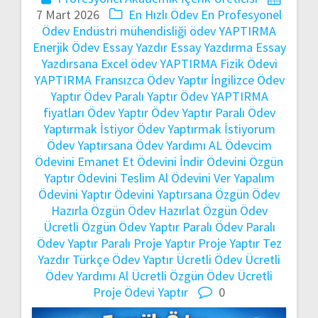
7 Mart 2026
En Hızlı Ödev
En Profesyonel
Ödev
Endüstri mühendisliği ödev YAPTIRMA
Enerjik Ödev
Essay Yazdır
Essay Yazdırma
Essay
Yazdırsana
Excel ödev YAPTIRMA
Fizik Ödevi
YAPTIRMA
Fransızca Ödev Yaptır
İngilizce Ödev
Yaptır
Ödev Paralı Yaptır
Ödev YAPTIRMA
fiyatları
Ödev Yaptır
Ödev Yaptır Paralı
Ödev
Yaptırmak İstiyor
Ödev Yaptırmak İstiyorum
Ödev Yaptırsana
Ödev Yardımı AL
Ödevcim
Ödevini Emanet Et
Ödevini İndir
Ödevini Özgün
Yaptır
Ödevini Teslim Al
Ödevini Ver Yapalım
Ödevini Yaptır
Ödevini Yaptırsana
Özgün Ödev
Hazırla
Özgün Ödev Hazırlat
Özgün Ödev
Ücretli
Özgün Ödev Yaptır
Paralı Ödev
Paralı
Ödev Yaptır
Paralı Proje Yaptır
Proje Yaptır
Tez
Yazdır
Türkçe Ödev Yaptır
Ücretli Ödev
Ücretli
Ödev Yardımı Al
Ücretli Özgün Ödev
Ücretli
Proje Ödevi Yaptır
0