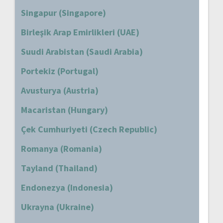
Singapur (Singapore)
Birleşik Arap Emirlikleri (UAE)
Suudi Arabistan (Saudi Arabia)
Portekiz (Portugal)
Avusturya (Austria)
Macaristan (Hungary)
Çek Cumhuriyeti (Czech Republic)
Romanya (Romania)
Tayland (Thailand)
Endonezya (Indonesia)
Ukrayna (Ukraine)