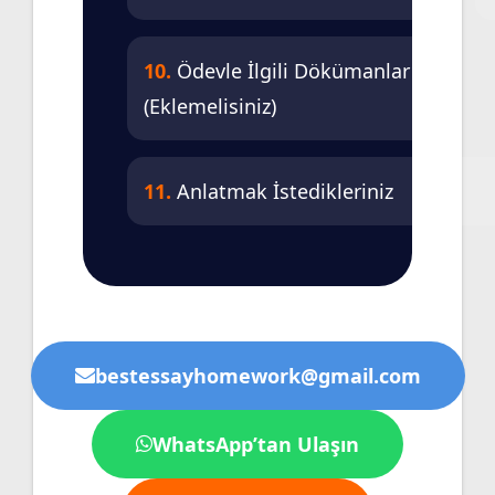
10.
Ödevle İlgili Dökümanlar
(Eklemelisiniz)
11.
Anlatmak İstedikleriniz
bestessayhomework@gmail.com
WhatsApp’tan Ulaşın