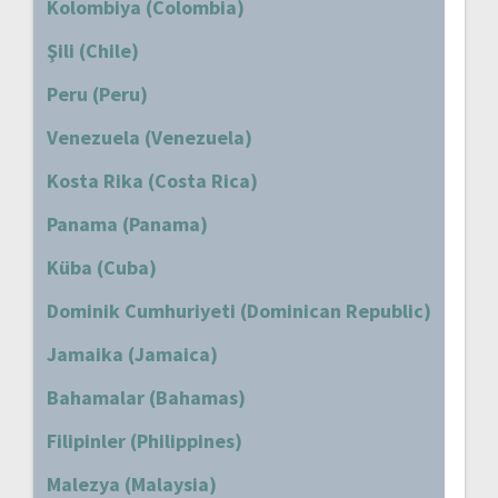
Kolombiya (Colombia)
Şili (Chile)
Peru (Peru)
Venezuela (Venezuela)
Kosta Rika (Costa Rica)
Panama (Panama)
Küba (Cuba)
Dominik Cumhuriyeti (Dominican Republic)
Jamaika (Jamaica)
Bahamalar (Bahamas)
Filipinler (Philippines)
Malezya (Malaysia)