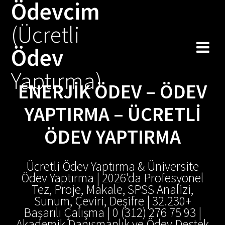
Ödevcim
(Ücretli
Ödev
Yaptırma)
ENERJIK ÖDEV – ÖDEV
YAPTIRMA – ÜCRETLI
ÖDEV YAPTIRMA
Ücretli Ödev Yaptırma & Üniversite
Ödev Yaptırma | 2026'da Profesyonel
Tez, Proje, Makale, SPSS Analizi,
Sunum, Çeviri, Deşifre | 32.230+
Başarılı Çalışma | 0 (312) 276 75 93 |
Akademik Danışmanlık ve Ödev Destek