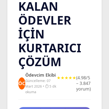
KALAN
ÖDEVLER
İÇIN
KURTARICI
ÇÖZÜM
Ödevcim Ekibi
★★★★★
(4.98/5
Güncelleme: 07
ÖC
– 3.847
Mart 2026 • ⏱️ 5 dk
yorum)
okuma