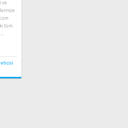
i ve
erinize
.com
ki tüm
.…
ticisi