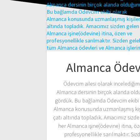
Almanca Ödev
Ödevcim ailesi olarak incelediğim
Almanca dersinin birçok alanda ol
gördük. Bu bağlamda Ödevcim ekibi 
Almanca konusunda uzmanlaşmış kişil
çatı altında topladık. Amacımız sizd
her Almanca işine(ödevine) itina, ö
profesyonellikle sarılmaktır. Siz