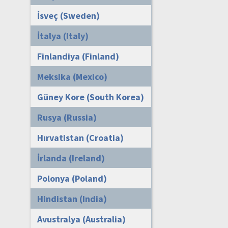
İsveç (Sweden)
İtalya (Italy)
Finlandiya (Finland)
Meksika (Mexico)
Güney Kore (South Korea)
Rusya (Russia)
Hırvatistan (Croatia)
İrlanda (Ireland)
Polonya (Poland)
Hindistan (India)
Avustralya (Australia)