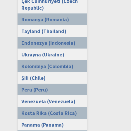
Çek Cumhuriyeti (Czech
Republic)
Romanya (Romania)
Tayland (Thailand)
Endonezya (Indonesia)
Ukrayna (Ukraine)
Kolombiya (Colombia)
Şili (Chile)
Peru (Peru)
Venezuela (Venezuela)
Kosta Rika (Costa Rica)
Panama (Panama)