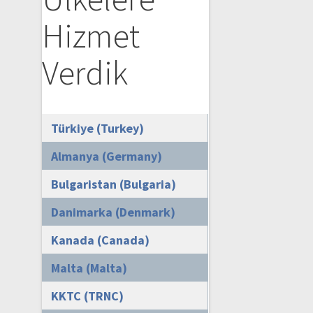
Hizmet
Verdik
Türkiye (Turkey)
Almanya (Germany)
Bulgaristan (Bulgaria)
Danimarka (Denmark)
Kanada (Canada)
Malta (Malta)
KKTC (TRNC)