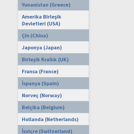
Yunanistan (Greece)
Amerika Birleşik
Devletleri (USA)
Çin (China)
Japonya (Japan)
Birleşik Krallık (UK)
Fransa (France)
İspanya (Spain)
Norveç (Norway)
Belçika (Belgium)
Hollanda (Netherlands)
İsviçre (Switzerland)