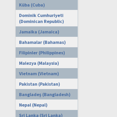
Küba (Cuba)
Dominik Cumhuriyeti
(Dominican Republic)
Jamaika (Jamaica)
Bahamalar (Bahamas)
Filipinler (Philippines)
Malezya (Malaysia)
Vietnam (Vietnam)
Pakistan (Pakistan)
Bangladeş (Bangladesh)
Nepal (Nepal)
Sri Lanka (Sri Lanka)