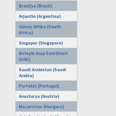
Brezilya (Brazil)
Arjantin (Argentina)
Güney Afrika (South
Africa)
Singapur (Singapore)
Birleşik Arap Emirlikleri
(UAE)
Suudi Arabistan (Saudi
Arabia)
Portekiz (Portugal)
Avusturya (Austria)
Macaristan (Hungary)