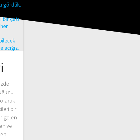
i
izde
duğunu
olarak
eri bir
en gelen
zen ve
den