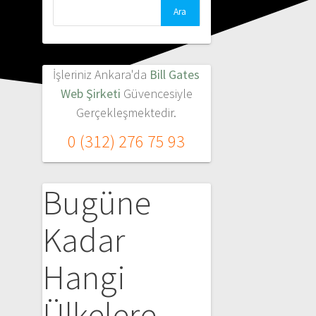
Arama:
İşleriniz Ankara'da
Bill Gates
Web Şirketi
Güvencesiyle
Gerçekleşmektedir.
0 (312) 276 75 93
Bugüne
Kadar
Hangi
Ülkelere