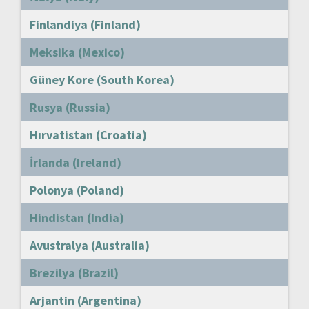
Finlandiya (Finland)
Meksika (Mexico)
Güney Kore (South Korea)
Rusya (Russia)
Hırvatistan (Croatia)
İrlanda (Ireland)
Polonya (Poland)
Hindistan (India)
Avustralya (Australia)
Brezilya (Brazil)
Arjantin (Argentina)