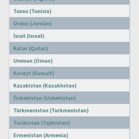
Tunus (Tunisia)
Ürdün (Jordan)
İsrail (Israel)
Katar (Qatar)
Umman (Oman)
Kuveyt (Kuwait)
Kazakistan (Kazakhstan)
Özbekistan (Uzbekistan)
Türkmenistan (Turkmenistan)
Tacikistan (Tajikistan)
Ermenistan (Armenia)