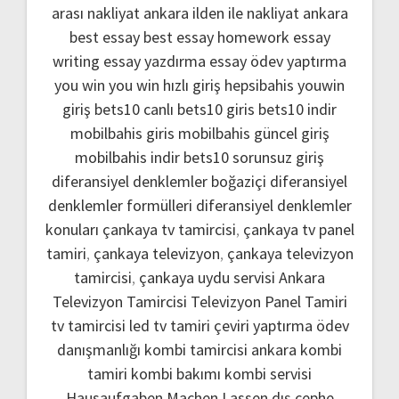
arası nakliyat ankara
ilden ile nakliyat ankara
best essay
best essay homework
essay
writing
essay yazdırma
essay ödev yaptırma
you win
you win hızlı giriş
hepsibahis youwin
giriş
bets10 canlı
bets10 giris
bets10 indir
mobilbahis giris
mobilbahis güncel giriş
mobilbahis indir
bets10 sorunsuz giriş
diferansiyel denklemler boğaziçi
diferansiyel
denklemler formülleri
diferansiyel denklemler
konuları
çankaya tv tamircisi
,
çankaya tv panel
tamiri
,
çankaya televizyon
,
çankaya televizyon
tamircisi
,
çankaya uydu servisi
Ankara
Televizyon Tamircisi
Televizyon Panel Tamiri
tv tamircisi
led tv tamiri
çeviri yaptırma
ödev
danışmanlığı
kombi tamircisi ankara
kombi
tamiri
kombi bakımı
kombi servisi
Hausaufgaben Machen Lassen
dış cephe