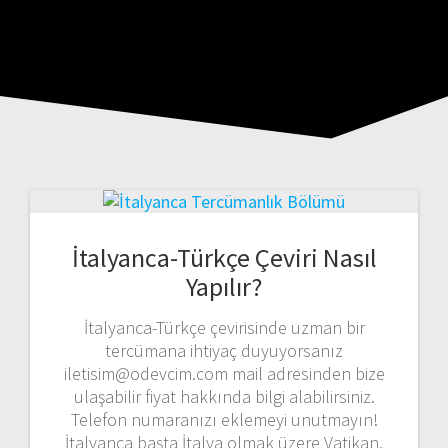
İtalyanca-Türkçe Çeviri Nasıl
Yapılır?
İtalyanca-Türkçe çevirisinde uzman bir
tercümana ihtiyaç duyuyorsanız
iletisim@odevcim.com mail adresinden bize
ulaşabilir fiyat hakkında bilgi alabilirsiniz.
Telefon numaranızı eklemeyi unutmayın!
İtalyanca başta İtalya olmak üzere Vatikan,