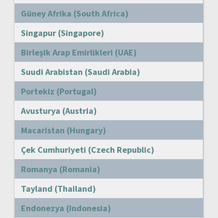
Güney Afrika (South Africa)
Singapur (Singapore)
Birleşik Arap Emirlikleri (UAE)
Suudi Arabistan (Saudi Arabia)
Portekiz (Portugal)
Avusturya (Austria)
Macaristan (Hungary)
Çek Cumhuriyeti (Czech Republic)
Romanya (Romania)
Tayland (Thailand)
Endonezya (Indonesia)