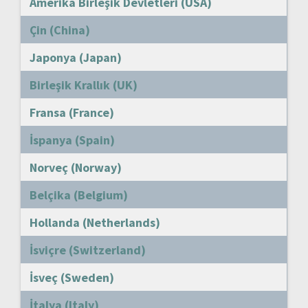
Amerika Birleşik Devletleri (USA)
Çin (China)
Japonya (Japan)
Birleşik Krallık (UK)
Fransa (France)
İspanya (Spain)
Norveç (Norway)
Belçika (Belgium)
Hollanda (Netherlands)
İsviçre (Switzerland)
İsveç (Sweden)
İtalya (Italy)