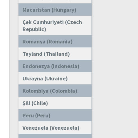
Macaristan (Hungary)
Çek Cumhuriyeti (Czech
Republic)
Romanya (Romania)
Tayland (Thailand)
Endonezya (Indonesia)
Ukrayna (Ukraine)
Kolombiya (Colombia)
Şili (Chile)
Peru (Peru)
Venezuela (Venezuela)