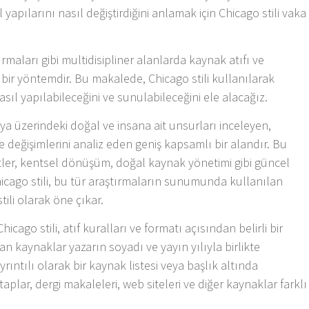
apılarını nasıl değiştirdiğini anlamak için Chicago stili vaka
ırmaları gibi multidisipliner alanlarda kaynak atıfı ve
ir yöntemdir. Bu makalede, Chicago stili kullanılarak
sıl yapılabileceğini ve sunulabileceğini ele alacağız.
ya üzerindeki doğal ve insana ait unsurları inceleyen,
ve değişimlerini analiz eden geniş kapsamlı bir alandır. Bu
 afetler, kentsel dönüşüm, doğal kaynak yönetimi gibi güncel
. Chicago stili, bu tür araştırmaların sunumunda kullanılan
tili olarak öne çıkar.
cago stili, atıf kuralları ve formatı açısından belirli bir
an kaynaklar yazarın soyadı ve yayın yılıyla birlikte
ayrıntılı olarak bir kaynak listesi veya başlık altında
aplar, dergi makaleleri, web siteleri ve diğer kaynaklar farklı