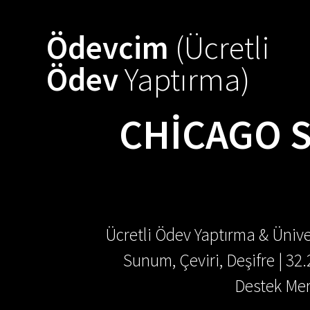
Skip
to
Ödevcim
(Ücretli
content
Ödev
Yaptırma)
CHICAGO S
Ücretli Ödev Yaptırma & Ünive
Sunum, Çeviri, Deşifre | 32
Destek Mer