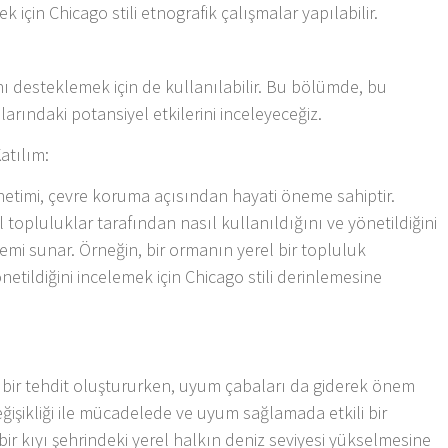
k için Chicago stili etnografik çalışmalar yapılabilir.
nı desteklemek için de kullanılabilir. Bu bölümde, bu
rındaki potansiyel etkilerini inceleyeceğiz.
atılım:
netimi, çevre koruma açısından hayati öneme sahiptir.
l topluluklar tarafından nasıl kullanıldığını ve yönetildiğini
temi sunar. Örneğin, bir ormanın yerel bir topluluk
tildiğini incelemek için Chicago stili derinlemesine
di bir tehdit oluştururken, uyum çabaları da giderek önem
eğişikliği ile mücadelede ve uyum sağlamada etkili bir
bir kıyı şehrindeki yerel halkın deniz seviyesi yükselmesine