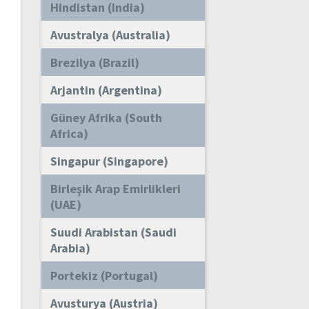
Hindistan (India)
Avustralya (Australia)
Brezilya (Brazil)
Arjantin (Argentina)
Güney Afrika (South
Africa)
Singapur (Singapore)
Birleşik Arap Emirlikleri
(UAE)
Suudi Arabistan (Saudi
Arabia)
Portekiz (Portugal)
Avusturya (Austria)