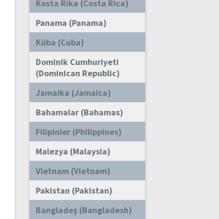
Kosta Rika (Costa Rica)
Panama (Panama)
Küba (Cuba)
Dominik Cumhuriyeti
(Dominican Republic)
Jamaika (Jamaica)
Bahamalar (Bahamas)
Filipinler (Philippines)
Malezya (Malaysia)
Vietnam (Vietnam)
Pakistan (Pakistan)
Bangladeş (Bangladesh)