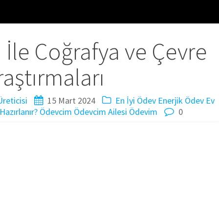
i İle Coğrafya ve Çevre
raştırmaları
reticisi
15 Mart 2024
En İyi Ödev
Enerjik Ödev
Ev
Hazırlanır?
Ödevcim
Ödevcim Ailesi
Ödevim
0