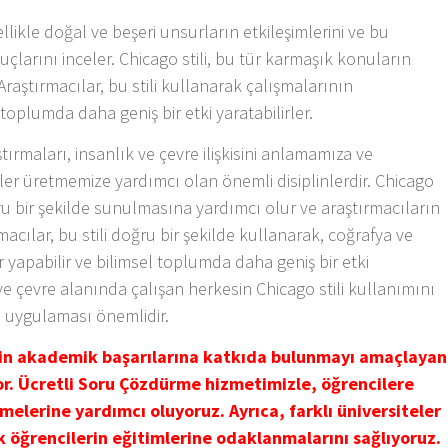
likle doğal ve beşeri unsurların etkileşimlerini ve bu
uçlarını inceler. Chicago stili, bu tür karmaşık konuların
aştırmacılar, bu stili kullanarak çalışmalarının
k toplumda daha geniş bir etki yaratabilirler.
ırmaları, insanlık ve çevre ilişkisini anlamamıza ve
mler üretmemize yardımcı olan önemli disiplinlerdir. Chicago
ğru bir şekilde sunulmasına yardımcı olur ve araştırmacıların
ırmacılar, bu stili doğru bir şekilde kullanarak, coğrafya ve
 yapabilir ve bilimsel toplumda daha geniş bir etki
ve çevre alanında çalışan herkesin Chicago stili kullanımını
de uygulaması önemlidir.
nin akademik başarılarına katkıda bulunmayı amaçlayan
yor. Ücretli Soru Çözdürme hizmetimizle, öğrencilere
melerine yardımcı oluyoruz. Ayrıca, farklı üniversiteler
k öğrencilerin eğitimlerine odaklanmalarını sağlıyoruz.