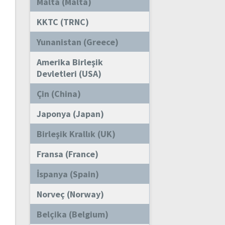
Malta (Malta)
KKTC (TRNC)
Yunanistan (Greece)
Amerika Birleşik
Devletleri (USA)
Çin (China)
Japonya (Japan)
Birleşik Krallık (UK)
Fransa (France)
İspanya (Spain)
Norveç (Norway)
Belçika (Belgium)