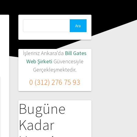
Arama:
İşleriniz Ankara'da
Bill Gates
Web Şirketi
Güvencesiyle
Gerçekleşmektedir.
0 (312) 276 75 93
Bugüne
Kadar