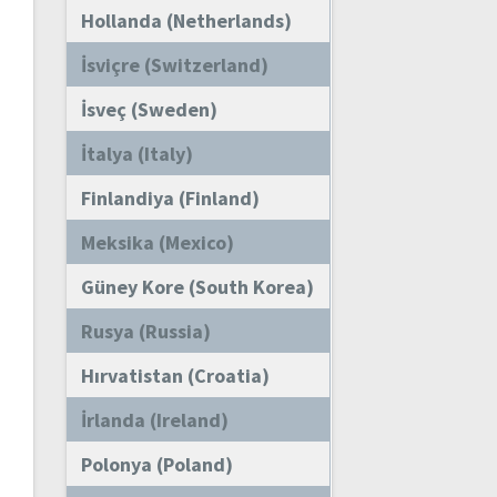
Hollanda (Netherlands)
İsviçre (Switzerland)
İsveç (Sweden)
İtalya (Italy)
Finlandiya (Finland)
Meksika (Mexico)
Güney Kore (South Korea)
Rusya (Russia)
Hırvatistan (Croatia)
İrlanda (Ireland)
Polonya (Poland)