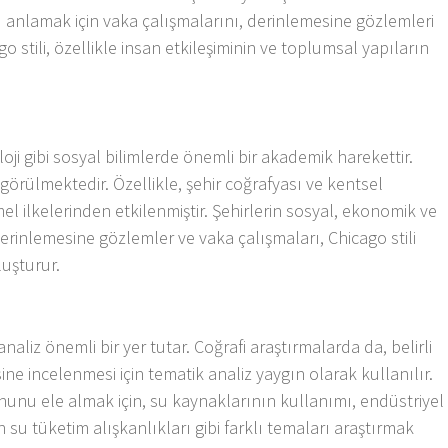
ı anlamak için vaka çalışmalarını, derinlemesine gözlemleri
go stili, özellikle insan etkileşiminin ve toplumsal yapıların
.
ji gibi sosyal bilimlerde önemli bir akademik harekettir.
görülmektedir. Özellikle, şehir coğrafyası ve kentsel
l ilkelerinden etkilenmiştir. Şehirlerin sosyal, ekonomik ve
derinlemesine gözlemler ve vaka çalışmaları, Chicago stili
luşturur.
naliz önemli bir yer tutar. Coğrafi araştırmalarda da, belirli
e incelenmesi için tematik analiz yaygın olarak kullanılır.
orununu ele almak için, su kaynaklarının kullanımı, endüstriyel
n su tüketim alışkanlıkları gibi farklı temaları araştırmak