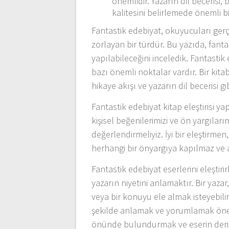
önemlidir. Yazarın dil becerisi
kalitesini belirlemede önemli bi
Fantastik edebiyat, okuyucuları ger
zorlayan bir türdür. Bu yazıda, fanta
yapılabileceğini inceledik. Fantastik
bazı önemli noktalar vardır. Bir kitab
hikaye akışı ve yazarın dil becerisi 
Fantastik edebiyat kitap eleştirisi ya
kişisel beğenilerimizi ve ön yargıları
değerlendirmeliyiz. İyi bir eleştirme
herhangi bir önyargıya kapılmaz ve a
Fantastik edebiyat eserlerini eleştir
yazarın niyetini anlamaktır. Bir yazar
veya bir konuyu ele almak isteyebil
şekilde anlamak ve yorumlamak önemli
önünde bulundurmak ve eserin derin