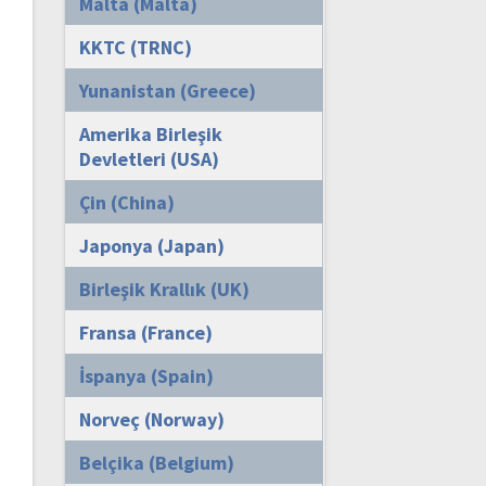
Malta (Malta)
KKTC (TRNC)
Yunanistan (Greece)
Amerika Birleşik
Devletleri (USA)
Çin (China)
Japonya (Japan)
Birleşik Krallık (UK)
Fransa (France)
İspanya (Spain)
Norveç (Norway)
Belçika (Belgium)