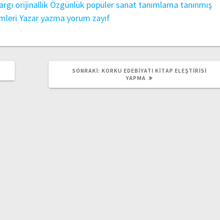
argı
orijinallik
Özgünlük
popüler
sanat
tanımlama
tanınmış
mleri
Yazar
yazma
yorum
zayıf
SONRAKI
A
SONRAKI:
KORKU EDEBIYATI KITAP ELEŞTIRISI
YAZI:
YAPMA