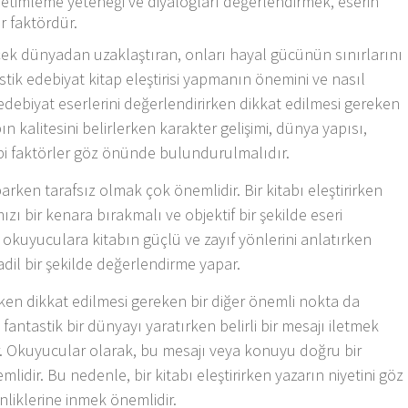
, betimleme yeteneği ve diyalogları değerlendirmek, eserin
r faktördür.
çek dünyadan uzaklaştıran, onları hayal gücünün sınırlarını
stik edebiyat kitap eleştirisi yapmanın önemini ve nasıl
 edebiyat eserlerini değerlendirirken dikkat edilmesi gereken
ın kalitesini belirlerken karakter gelişimi, dünya yapısı,
gibi faktörler göz önünde bulundurulmalıdır.
parken tarafsız olmak çok önemlidir. Bir kitabı eleştirirken
mızı bir kenara bırakmalı ve objektif bir şekilde eseri
n, okuyuculara kitabın güçlü ve zayıf yönlerini anlatırken
dil bir şekilde değerlendirme yapar.
irken dikkat edilmesi gereken bir diğer önemli nokta da
, fantastik bir dünyayı yaratırken belirli bir mesajı iletmek
ir. Okuyucular olarak, bu mesajı veya konuyu doğru bir
dir. Bu nedenle, bir kitabı eleştirirken yazarın niyetini göz
liklerine inmek önemlidir.