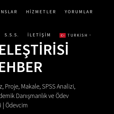
ANSLAR
HIZMETLER
YORUMLAR
S.S.S.
İLETIŞIM
TURKISH
▼
ELEŞTIRISI
REHBER
, Proje, Makale, SPSS Analizi,
Akademik Danışmanlık ve Ödev
i | Ödevcim