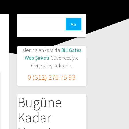
Arama:
İşleriniz Ankara'da
Bill Gates
Web Şirketi
Güvencesiyle
Gerçekleşmektedir.
0 (312) 276 75 93
Bugüne
Kadar