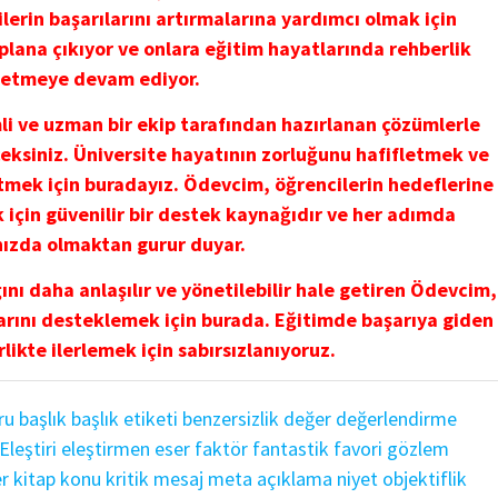
erin başarılarını artırmalarına yardımcı olmak için
 plana çıkıyor ve onlara eğitim hayatlarında rehberlik
etmeye devam ediyor.
mli ve uzman bir ekip tarafından hazırlanan çözümlerle
eksiniz. Üniversite hayatının zorluğunu hafifletmek ve
etmek için buradayız. Ödevcim, öğrencilerin hedeflerine
için güvenilir bir destek kaynağıdır ve her adımda
nızda olmaktan gurur duyar.
nı daha anlaşılır ve yönetilebilir hale getiren Ödevcim,
arını desteklemek için burada. Eğitimde başarıya giden
rlikte ilerlemek için sabırsızlanıyoruz.
ru
başlık
başlık etiketi
benzersizlik
değer
değerlendirme
Eleştiri
eleştirmen
eser
faktör
fantastik
favori
gözlem
er
kitap
konu
kritik
mesaj
meta açıklama
niyet
objektiflik