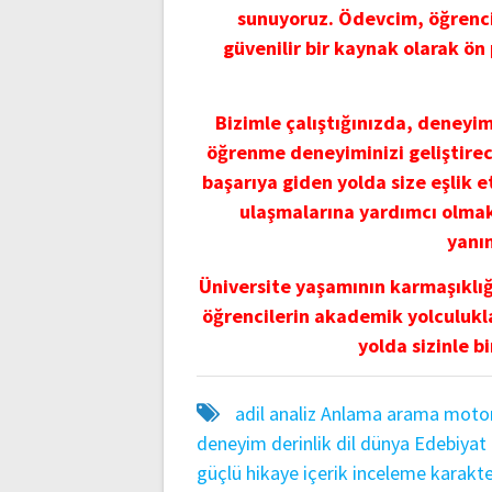
sunuyoruz. Ödevcim, öğrencil
güvenilir bir kaynak olarak ön
Bizimle çalıştığınızda, deneyi
öğrenme deneyiminizi geliştirec
başarıya giden yolda size eşlik 
ulaşmalarına yardımcı olmak 
yanı
Üniversite yaşamının karmaşıklığı
öğrencilerin akademik yolculukl
yolda sizinle bi
adil
analiz
Anlama
arama moto
deneyim
derinlik
dil
dünya
Edebiyat
güçlü
hikaye
içerik
inceleme
karakt