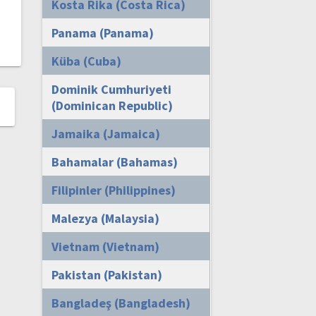
Kosta Rika (Costa Rica)
Panama (Panama)
Küba (Cuba)
Dominik Cumhuriyeti
(Dominican Republic)
Jamaika (Jamaica)
Bahamalar (Bahamas)
Filipinler (Philippines)
Malezya (Malaysia)
Vietnam (Vietnam)
Pakistan (Pakistan)
Bangladeş (Bangladesh)