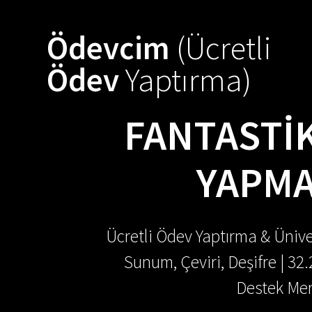
Skip
to
Ödevcim
(Ücretli
content
Ödev
Yaptırma)
FANTASTIK
YAPMA
Ücretli Ödev Yaptırma & Ünive
Sunum, Çeviri, Deşifre | 32
Destek Mer