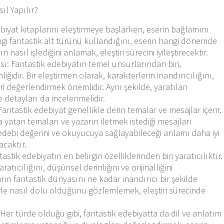
sıl Yapılır?
iyat kitaplarını eleştirmeye başlarken, eserin bağlamını
gi fantastik alt türünü kullandığını, eserin hangi dönemde
 nasıl işlediğini anlamak, eleştiri sürecini iyileştirecektir.
sı: Fantastik edebiyatın temel unsurlarından biri,
iğidir. Bir eleştirmen olarak, karakterlerin inandırıcılığını,
ileri değerlendirmek önemlidir. Aynı şekilde, yaratılan
e detayları da incelenmelidir.
antastik edebiyat genellikle derin temalar ve mesajlar içerir.
a yatan temaları ve yazarın iletmek istediği mesajları
edebi değerini ve okuyucuya sağlayabileceği anlamı daha iyi
acaktır.
astik edebiyatın en belirgin özelliklerinden biri yaratıcılıktır.
ratıcılığını, düşünsel derinliğini ve orijinalliğini
ın fantastik dünyasını ne kadar inandırıcı bir şekilde
rle nasıl dolu olduğunu gözlemlemek, eleştiri sürecinde
Her türde olduğu gibi, fantastik edebiyatta da dil ve anlatım