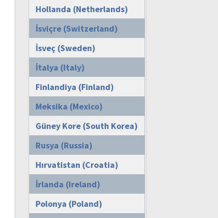
Hollanda (Netherlands)
İsviçre (Switzerland)
İsveç (Sweden)
İtalya (Italy)
Finlandiya (Finland)
Meksika (Mexico)
Güney Kore (South Korea)
Rusya (Russia)
Hırvatistan (Croatia)
İrlanda (Ireland)
Polonya (Poland)