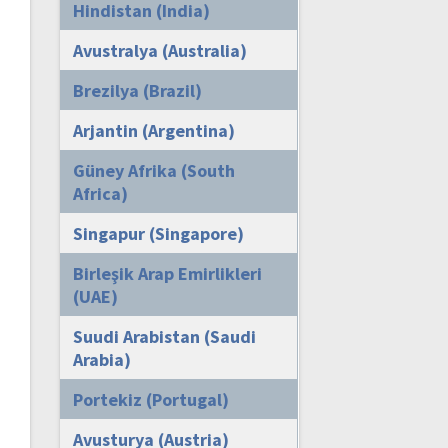
Hindistan (India)
Avustralya (Australia)
Brezilya (Brazil)
Arjantin (Argentina)
Güney Afrika (South
Africa)
Singapur (Singapore)
Birleşik Arap Emirlikleri
(UAE)
Suudi Arabistan (Saudi
Arabia)
Portekiz (Portugal)
Avusturya (Austria)