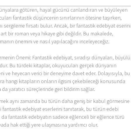
ı dünyalara götüren, hayal gücünü canlandıran ve büyüleyen
cuları fantastik düşüncenin sınırlarının ötesine taşırken,
ı sergileme fırsatı bulur. Ancak, bir fantastik edebiyat eserini
rt bir roman veya hikaye gibi değildir. Bu makalede,
apmanın önemini ve nasıl yapılacağını inceleyeceğiz.
tirmenin Önemi: Fantastik edebiyat, sıradışı dünyaları, büyülü
udur. Bu türdeki kitaplar, okuyucuları gerçek dünyanın
yeni ve heyecan verici bir deneyime davet eder. Dolayısıyla, bu
ara hangi kitapların onların ilgisini çekebileceği konusunda
 da yaratıcı süreçlerinde geri bildirim sağlar.
tirmek aynı zamanda bu türün daha geniş bir kabul görmesine
li fantastik edebiyat eserlerini tanıtarak, bu türün edebi
Bu da fantastik edebiyatın sadece eğlenceli bir eğlence türü
da hak ettiği yere ulaşmasına yardımcı olur.