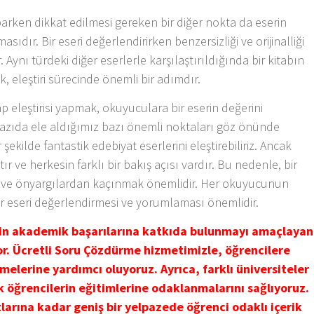
aparken dikkat edilmesi gereken bir diğer nokta da eserin
masıdır. Bir eseri değerlendirirken benzersizliği ve orijinalliği
nı türdeki diğer eserlerle karşılaştırıldığında bir kitabın
 eleştiri sürecinde önemli bir adımdır.
p eleştirisi yapmak, okuyuculara bir eserin değerini
yazıda ele aldığımız bazı önemli noktaları göz önünde
 şekilde fantastik edebiyat eserlerini eleştirebiliriz. Ancak
tır ve herkesin farklı bir bakış açısı vardır. Bu nedenle, bir
rdan ve önyargılardan kaçınmak önemlidir. Her okuyucunun
ir eseri değerlendirmesi ve yorumlaması önemlidir.
nin akademik başarılarına katkıda bulunmayı amaçlayan
yor. Ücretli Soru Çözdürme hizmetimizle, öğrencilere
melerine yardımcı oluyoruz. Ayrıca, farklı üniversiteler
k öğrencilerin eğitimlerine odaklanmalarını sağlıyoruz.
larına kadar geniş bir yelpazede öğrenci odaklı içerik