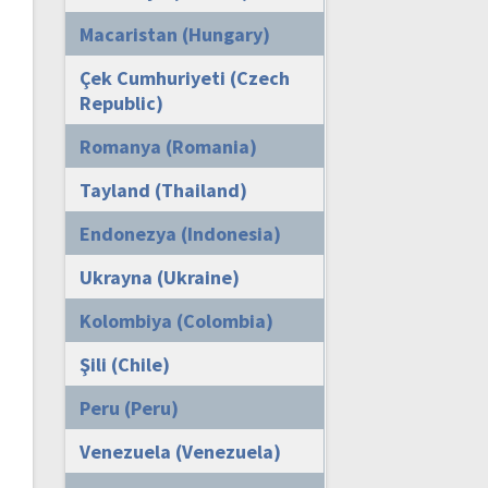
Macaristan (Hungary)
Çek Cumhuriyeti (Czech
Republic)
Romanya (Romania)
Tayland (Thailand)
Endonezya (Indonesia)
Ukrayna (Ukraine)
Kolombiya (Colombia)
Şili (Chile)
Peru (Peru)
Venezuela (Venezuela)