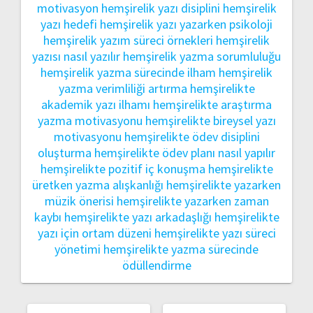
motivasyon
hemşirelik yazı disiplini
hemşirelik
yazı hedefi
hemşirelik yazı yazarken psikoloji
hemşirelik yazım süreci örnekleri
hemşirelik
yazısı nasıl yazılır
hemşirelik yazma sorumluluğu
hemşirelik yazma sürecinde ilham
hemşirelik
yazma verimliliği artırma
hemşirelikte
akademik yazı ilhamı
hemşirelikte araştırma
yazma motivasyonu
hemşirelikte bireysel yazı
motivasyonu
hemşirelikte ödev disiplini
oluşturma
hemşirelikte ödev planı nasıl yapılır
hemşirelikte pozitif iç konuşma
hemşirelikte
üretken yazma alışkanlığı
hemşirelikte yazarken
müzik önerisi
hemşirelikte yazarken zaman
kaybı
hemşirelikte yazı arkadaşlığı
hemşirelikte
yazı için ortam düzeni
hemşirelikte yazı süreci
yönetimi
hemşirelikte yazma sürecinde
ödüllendirme