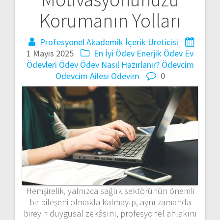
Korumanın Yolları
Profesyonel Akademik İçerik Üreticisi
1 Mayıs 2025
En İyi Ödev
Enerjik Ödev
Ev
Ödevleri
Ödev
Ödev Nasıl Hazırlanır?
Ödevcim
Ödevcim Ailesi
Ödevim
0
Hemşirelik, yalnızca sağlık sektörünün önemli
bir bileşeni olmakla kalmayıp, aynı zamanda
bireyin duygusal zekâsını, profesyonel ahlakını