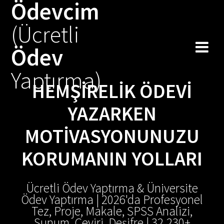
Ödevcim
Skip
to
(Ücretli
content
Ödev
Yaptırma)
HEMŞIRELIK ÖDEVI
YAZARKEN
MOTIVASYONUNUZU
KORUMANIN YOLLARI
Ücretli Ödev Yaptırma & Üniversite
Ödev Yaptırma | 2026'da Profesyonel
Tez, Proje, Makale, SPSS Analizi,
Sunum, Çeviri, Deşifre | 32.230+