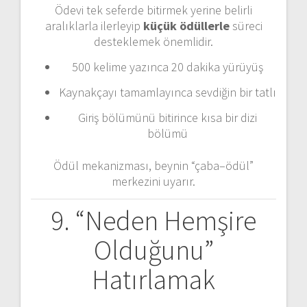
Ödevi tek seferde bitirmek yerine belirli
aralıklarla ilerleyip
küçük ödüllerle
süreci
desteklemek önemlidir.
500 kelime yazınca 20 dakika yürüyüş
Kaynakçayı tamamlayınca sevdiğin bir tatlı
Giriş bölümünü bitirince kısa bir dizi
bölümü
Ödül mekanizması, beynin “çaba–ödül”
merkezini uyarır.
9. “Neden Hemşire
Olduğunu”
Hatırlamak