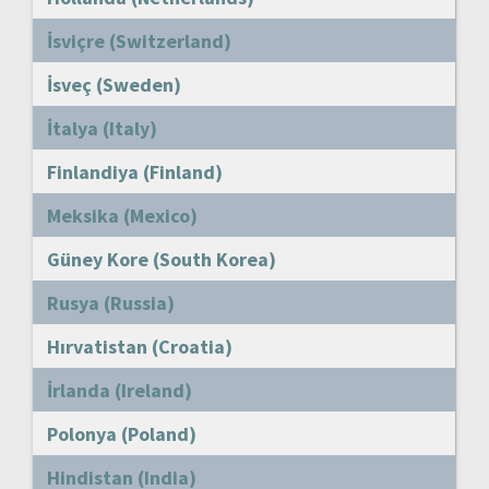
İsviçre (Switzerland)
İsveç (Sweden)
İtalya (Italy)
Finlandiya (Finland)
Meksika (Mexico)
Güney Kore (South Korea)
Rusya (Russia)
Hırvatistan (Croatia)
İrlanda (Ireland)
Polonya (Poland)
Hindistan (India)