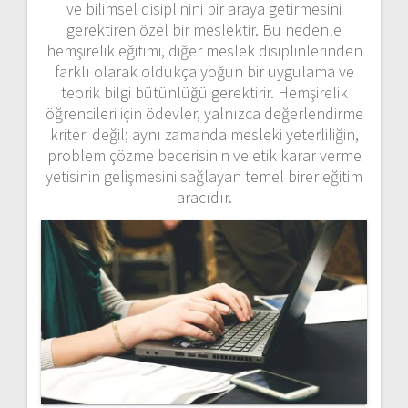
ve bilimsel disiplinini bir araya getirmesini
gerektiren özel bir meslektir. Bu nedenle
hemşirelik eğitimi, diğer meslek disiplinlerinden
farklı olarak oldukça yoğun bir uygulama ve
teorik bilgi bütünlüğü gerektirir. Hemşirelik
öğrencileri için ödevler, yalnızca değerlendirme
kriteri değil; aynı zamanda mesleki yeterliliğin,
problem çözme becerisinin ve etik karar verme
yetisinin gelişmesini sağlayan temel birer eğitim
aracıdır.