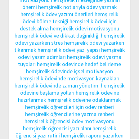
önemi
hemşirelik notlarıyla ödev yazmak
hemşirelik ödev yazımı önerileri
hemşirelik
ödevi bölme tekniği
hemşirelik ödevi için
destek alma
hemşirelik ödevi motivasyonu
hemşirelik ödevi ve dikkat dağınıklığı
hemşirelik
ödevi yazarken stres
hemşirelik ödevi yazarken
tıkanmak
hemşirelik ödevi yazı yapısı
hemşirelik
ödevi yazım adımları
hemşirelik ödevi yazma
tüyoları
hemşirelik ödevinde hedef belirleme
hemşirelik ödevinde içsel motivasyon
hemşirelik ödevinde motivasyon kaynakları
hemşirelik ödevinde zaman yönetimi
hemşirelik
ödevine başlama yolları
hemşirelik ödevine
hazırlanmak
hemşirelik ödevine odaklanmak
hemşirelik öğrencileri için ödev rehberi
hemşirelik öğrencilerine yazma rehberi
hemşirelik öğrencisi ödev motivasyonu
hemşirelik öğrencisi yazı planı
hemşirelik
öğrencisi yazı rutini
hemşirelik raporu yazarken