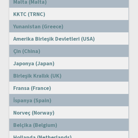
Malta (Malta)
KKTC (TRNC)
Yunanistan (Greece)
Amerika Birleşik Devletleri (USA)
Çin (China)
Japonya (Japan)
Birleşik Krallık (UK)
Fransa (France)
İspanya (Spain)
Norveç (Norway)
Belçika (Belgium)
Hollanda (Netherlands)