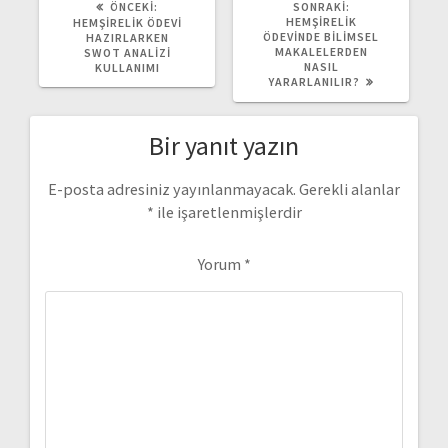
ÖNCEKI
SONRAKI
ÖNCEKI:
SONRAKI:
YAZI:
YAZI:
HEMŞIRELIK
HEMŞIRELIK ÖDEVI
ÖDEVINDE BILIMSEL
HAZIRLARKEN
MAKALELERDEN
SWOT ANALIZI
NASIL
KULLANIMI
YARARLANILIR?
Bir yanıt yazın
E-posta adresiniz yayınlanmayacak.
Gerekli alanlar
*
ile işaretlenmişlerdir
Yorum
*