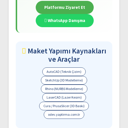
Platformu Ziyaret Et
WhatsApp Danışma
Maket Yapımı Kaynakları
ve Araçlar
AutoCAD (Teknik Çizim)
SketchUp (3D Modelleme)
Rhino (NURBS Modelleme)
LaserCAD (Lazer Kesim)
Cura / PrusaSlicer (3D Baskı)
odev.yaptirma.com.tr