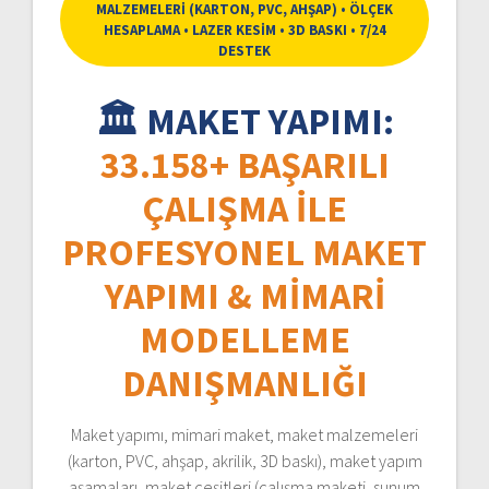
MALZEMELERİ (KARTON, PVC, AHŞAP) • ÖLÇEK
HESAPLAMA • LAZER KESİM • 3D BASKI • 7/24
DESTEK
🏛️ MAKET YAPIMI:
33.158+ BAŞARILI
ÇALIŞMA ILE
PROFESYONEL MAKET
YAPIMI & MIMARI
MODELLEME
DANIŞMANLIĞI
Maket yapımı, mimari maket, maket malzemeleri
(karton, PVC, ahşap, akrilik, 3D baskı), maket yapım
aşamaları, maket çeşitleri (çalışma maketi, sunum