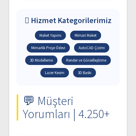
Hizmet Kategorilerimiz
Maket Yapımı
Mimari Maket
Mimarlık Proje Ödevi
AutoCAD Çizimi
3D Modelleme
Render ve Görselleştirme
Lazer Kesim
3D Baskı
💬 Müşteri
Yorumları | 4.250+