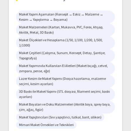
Maket Yapım Aşamaları (Konsept → Eskiz → Malzeme →
Kesim → Yapıştırma → Boyama)
Maket Malzemeleri (Karton, Mukavva, PVC, Forex, Ahşap,
Akrilik, Metal, 3D Baskı)
Maket Ölçekleri ve Hesaplama (1/50, 1/100, 1/200, 1/500,
1/1000)
Maket Çeşitleri (Çalışma, Sunum, Konsept, Detay, Şantiye,
Topografya)
Maket Yapımında Kullanılan El Aletleri (Maket bıçağı, cetvel,
zımpara, pense, eğe)
Lazer Kesim ile Maket Yapımı (Dosya hazırlama, malzeme
seçimi, kesim ayarları)
3D Baskı ile Maket Yapımı (STL dosyası, filament seçimi, baskı
ayarları)
Maket Boyaları ve Doku Malzemeleri (Akrilik boya, sprey boya,
çim, ağaç, figür)
Maket Yapıştırıcıları (Sıvı yapıştırıcı, tutkal, bant, silikon)
Mimari Maket Örnekleri ve Teknikleri