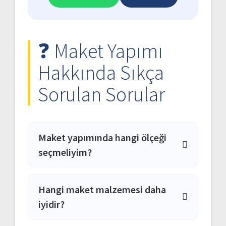
❓ Maket Yapımı
Hakkında Sıkça
Sorulan Sorular
Maket yapımında hangi ölçeği
seçmeliyim?
Ölçek seçimi projenin büyüklüğüne ve
amacına bağlıdır: 1/50: bina detayları,
Hangi maket malzemesi daha
kat planları için (yüksek detay). 1/100:
iyidir?
standart bina maketi için (orta detay).