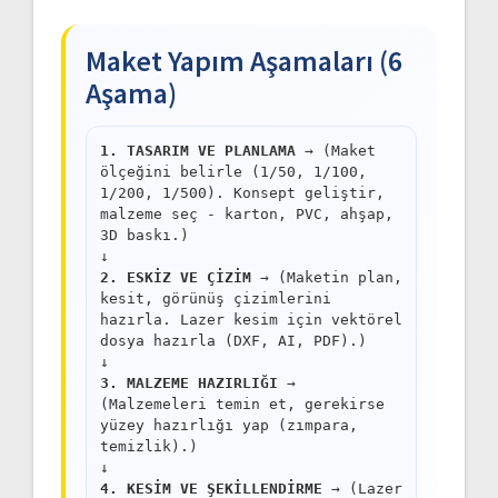
Maket Yapım Aşamaları (6
Aşama)
1. TASARIM VE PLANLAMA
→ (Maket
ölçeğini belirle (1/50, 1/100,
1/200, 1/500). Konsept geliştir,
malzeme seç - karton, PVC, ahşap,
3D baskı.)
↓
2. ESKİZ VE ÇİZİM
→ (Maketin plan,
kesit, görünüş çizimlerini
hazırla. Lazer kesim için vektörel
dosya hazırla (DXF, AI, PDF).)
↓
3. MALZEME HAZIRLIĞI
→
(Malzemeleri temin et, gerekirse
yüzey hazırlığı yap (zımpara,
temizlik).)
↓
4. KESİM VE ŞEKİLLENDİRME
→ (Lazer