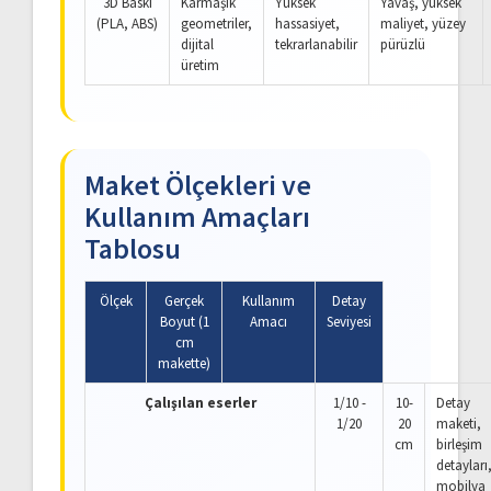
3D Baskı
Karmaşık
Yüksek
Yavaş, yüksek
(PLA, ABS)
geometriler,
hassasiyet,
maliyet, yüzey
dijital
tekrarlanabilir
pürüzlü
üretim
Maket Ölçekleri ve
Kullanım Amaçları
Tablosu
Ölçek
Gerçek
Kullanım
Detay
Boyut (1
Amacı
Seviyesi
cm
makette)
Çalışılan eserler
1/10 -
10-
Detay
1/20
20
maketi,
cm
birleşim
detayları
mobilya