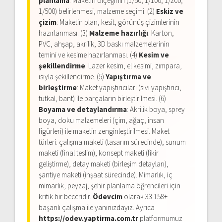
planlama
: Maketin ölçeğinin (1/50, 1/100, 1/200,
1/500) belirlenmesi, malzeme seçimi. (2)
Eskiz ve
çizim
: Maketin plan, kesit, görünüş çizimlerinin
hazırlanması. (3)
Malzeme hazırlığı
: Karton,
PVC, ahşap, akrilik, 3D baskı malzemelerinin
temini ve kesime hazırlanması. (4)
Kesim ve
şekillendirme
: Lazer kesim, el kesimi, zımpara,
ısıyla şekillendirme. (5)
Yapıştırma ve
birleştirme
: Maket yapıştırıcıları (sıvı yapıştırıcı,
tutkal, bant) ile parçaların birleştirilmesi. (6)
Boyama ve detaylandırma
: Akrilik boya, sprey
boya, doku malzemeleri (çim, ağaç, insan
figürleri) ile maketin zenginleştirilmesi. Maket
türleri: çalışma maketi (tasarım sürecinde), sunum
maketi (final teslim), konsept maketi (fikir
geliştirme), detay maketi (birleşim detayları),
şantiye maketi (inşaat sürecinde). Mimarlık, iç
mimarlık, peyzaj, şehir planlama öğrencileri için
kritik bir beceridir.
Ödevcim
olarak 33.158+
başarılı çalışma ile yanınızdayız. Ayrıca
https://odev.yaptirma.com.tr
platformumuz