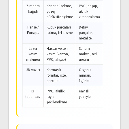
Zımpara
Kenar düzeltme,
PVC, ahşap,
kağıdı
yüzey
akrilik
pürüzsüzleştirme
zımparalama
Pense /
Küçük parçaları
Detay
Forseps
tutma, tel kesme
parçalar,
metal tel
Lazer
Hassas ve seri
Sunum
kesim
kesim (karton,
maketi, seri
makinesi
PVC, ahşap)
üretim
3D yazıcı
Karmaşık
Organik
formlar, özel
mimari,
parçalar
figürler
Isı
PVC, akrilik
Kavisli
tabancası
ısıyla
yüzeyler
şekillendirme