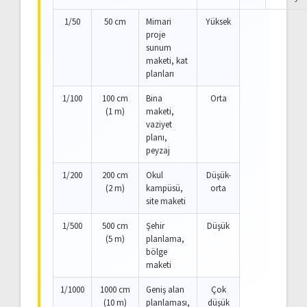
1/50
50 cm
Mimari
Yüksek
proje
sunum
maketi, kat
planları
1/100
100 cm
Bina
Orta
(1 m)
maketi,
vaziyet
planı,
peyzaj
1/200
200 cm
Okul
Düşük-
(2 m)
kampüsü,
orta
site maketi
1/500
500 cm
Şehir
Düşük
(5 m)
planlama,
bölge
maketi
1/1000
1000 cm
Geniş alan
Çok
(10 m)
planlaması,
düşük