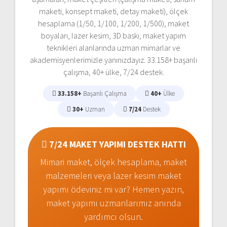
maketi, konsept maketi, detay maketi), ölçek
hesaplama (1/50, 1/100, 1/200, 1/500), maket
boyaları, lazer kesim, 3D baskı, maket yapım
teknikleri alanlarında uzman mimarlar ve
akademisyenlerimizle yanınızdayız. 33.158+ başarılı
çalışma, 40+ ülke, 7/24 destek.
33.158+
Başarılı Çalışma
40+
Ülke
30+
Uzman
7/24
Destek
7/24 MAKET YAPIMI DESTEK HATTI
Mimari maket, ölçek hesaplama, maket
malzemeleri veya lazer kesim maket
yapımı ödeviniz mi var? Hemen yazın,
maket yapımı uzmanlarımız anında
yardımcı olsun.