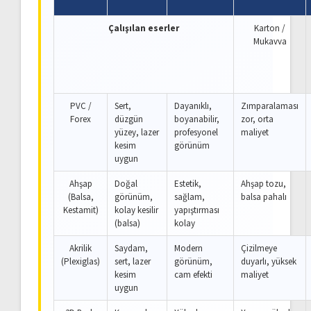
Çalışılan eserler
Karton /
Mukavva
PVC /
Sert,
Dayanıklı,
Zımparalaması
Forex
düzgün
boyanabilir,
zor, orta
yüzey, lazer
profesyonel
maliyet
kesim
görünüm
uygun
Ahşap
Doğal
Estetik,
Ahşap tozu,
(Balsa,
görünüm,
sağlam,
balsa pahalı
Kestamit)
kolay kesilir
yapıştırması
(balsa)
kolay
Akrilik
Saydam,
Modern
Çizilmeye
(Plexiglas)
sert, lazer
görünüm,
duyarlı, yüksek
kesim
cam efekti
maliyet
uygun