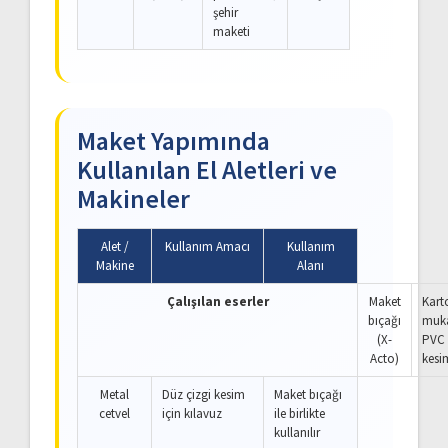
şehir
maketi
Maket Yapımında
Kullanılan El Aletleri ve
Makineler
Alet /
Kullanım Amacı
Kullanım
Makine
Alanı
Çalışılan eserler
Maket
Kart
bıçağı
muk
(X-
PVC
Acto)
kesi
Metal
Düz çizgi kesim
Maket bıçağı
cetvel
için kılavuz
ile birlikte
kullanılır