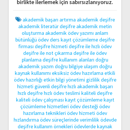
birlikte ilerlemek için sabırsızlanıyoruz.
akademik başarı artırma
akademik deşifre
akademik literatür deşifre
akademik metin
oluşturma
akademik ödev yazımı
anlam
bütünlüğü ödev
ders kayıt çözümleme
deşifre
firması
deşifre hizmeti
deşifre ile hızlı ödev
deşifre ile not çıkarma
deşifre ile ödev
planlama
deşifre kullanım alanları
doğru
akademik yazım
doğru bilgiye ulaşım
doğru
kaynak kullanımı
eksiksiz ödev hazırlama
etkili
ödev hazırlığı
etkin bilgi yönetimi
gizlilik deşifre
hizmeti
güvenli deşifre
hızlı akademik başarı
hızlı deşifre
hızlı ödev teslimi
kaliteli deşifre
kaliteli ödev çalışması
kayıt çözümleme
kayıt
çözümleme hizmetleri
ödev desteği
ödev
hazırlama teknikleri
ödev hizmeti
ödev
hızlandırma
ödev süreçlerinde verimlilik
ödevde
deşifre kullanım örnekleri
ödevlerde kaynak