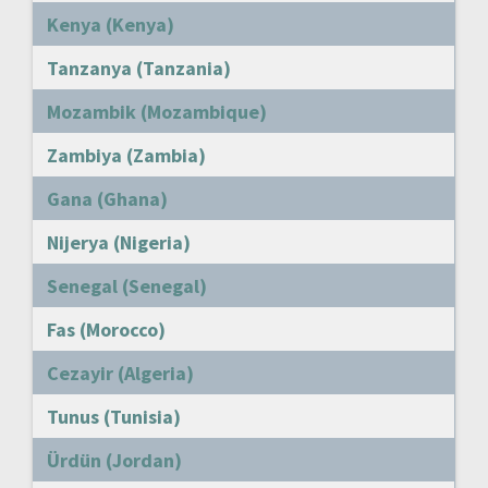
Kenya (Kenya)
Tanzanya (Tanzania)
Mozambik (Mozambique)
Zambiya (Zambia)
Gana (Ghana)
Nijerya (Nigeria)
Senegal (Senegal)
Fas (Morocco)
Cezayir (Algeria)
Tunus (Tunisia)
Ürdün (Jordan)