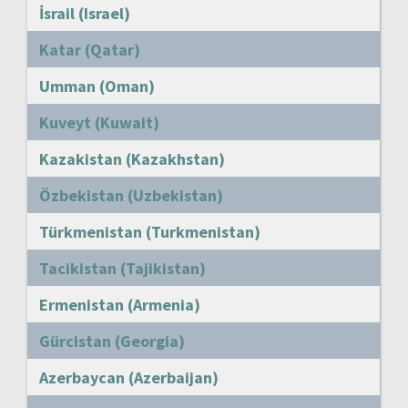
İsrail (Israel)
Katar (Qatar)
Umman (Oman)
Kuveyt (Kuwait)
Kazakistan (Kazakhstan)
Özbekistan (Uzbekistan)
Türkmenistan (Turkmenistan)
Tacikistan (Tajikistan)
Ermenistan (Armenia)
Gürcistan (Georgia)
Azerbaycan (Azerbaijan)