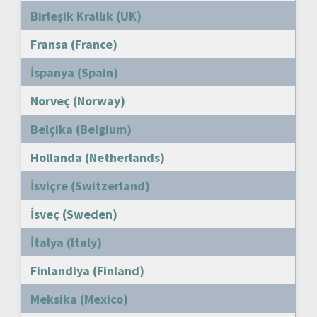
Birleşik Krallık (UK)
Fransa (France)
İspanya (Spain)
Norveç (Norway)
Belçika (Belgium)
Hollanda (Netherlands)
İsviçre (Switzerland)
İsveç (Sweden)
İtalya (Italy)
Finlandiya (Finland)
Meksika (Mexico)