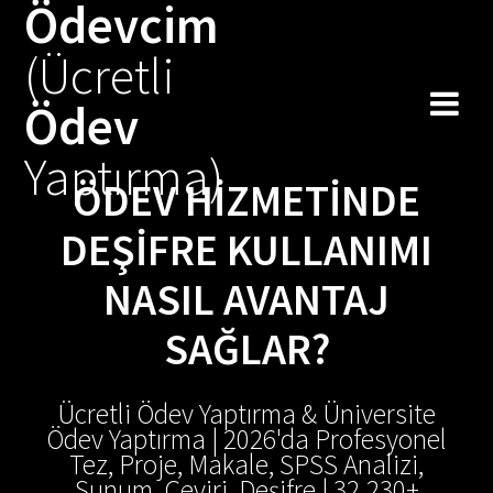
Ödevcim
Skip
to
(Ücretli
content
Ödev
Yaptırma)
ÖDEV HIZMETINDE
DEŞIFRE KULLANIMI
NASIL AVANTAJ
SAĞLAR?
Ücretli Ödev Yaptırma & Üniversite
Ödev Yaptırma | 2026'da Profesyonel
Tez, Proje, Makale, SPSS Analizi,
Sunum, Çeviri, Deşifre | 32.230+