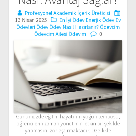
Profesyonel Akademik İçerik Üreticisi
13 Nisan 2025
En İyi Ödev
Enerjik Ödev
Ev
Ödevleri
Ödev
Ödev Nasıl Hazırlanır?
Ödevcim
Ödevcim Ailesi
Ödevim
0
Günümüzde eğitim hayatının yoğun temposu,
öğrencilerin zaman yönetimini etkin bir şekilde
yapmasını zorlaştırmaktadır. Özellikle