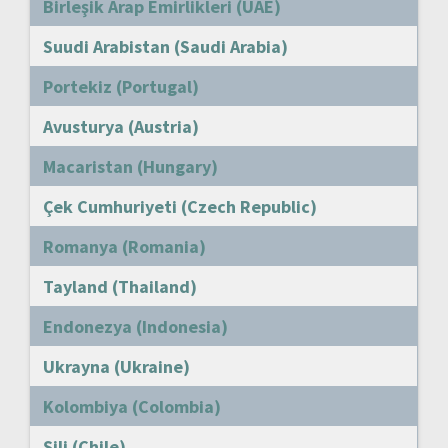
Birleşik Arap Emirlikleri (UAE)
Suudi Arabistan (Saudi Arabia)
Portekiz (Portugal)
Avusturya (Austria)
Macaristan (Hungary)
Çek Cumhuriyeti (Czech Republic)
Romanya (Romania)
Tayland (Thailand)
Endonezya (Indonesia)
Ukrayna (Ukraine)
Kolombiya (Colombia)
Şili (Chile)