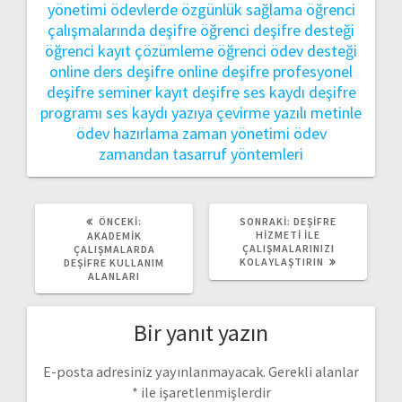
yönetimi
ödevlerde özgünlük sağlama
öğrenci
çalışmalarında deşifre
öğrenci deşifre desteği
öğrenci kayıt çözümleme
öğrenci ödev desteği
online ders deşifre
online deşifre
profesyonel
deşifre
seminer kayıt deşifre
ses kaydı deşifre
programı
ses kaydı yazıya çevirme
yazılı metinle
ödev hazırlama
zaman yönetimi ödev
zamandan tasarruf yöntemleri
ÖNCEKI
SONRAKI
ÖNCEKI:
SONRAKI:
DEŞIFRE
YAZI:
YAZI:
HIZMETI ILE
AKADEMIK
ÇALIŞMALARINIZI
ÇALIŞMALARDA
KOLAYLAŞTIRIN
DEŞIFRE KULLANIM
ALANLARI
Bir yanıt yazın
E-posta adresiniz yayınlanmayacak.
Gerekli alanlar
*
ile işaretlenmişlerdir