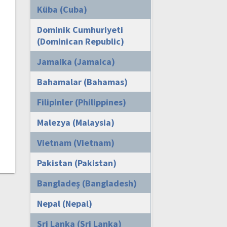
Küba (Cuba)
Dominik Cumhuriyeti
(Dominican Republic)
Jamaika (Jamaica)
Bahamalar (Bahamas)
Filipinler (Philippines)
Malezya (Malaysia)
Vietnam (Vietnam)
Pakistan (Pakistan)
Bangladeş (Bangladesh)
Nepal (Nepal)
Sri Lanka (Sri Lanka)