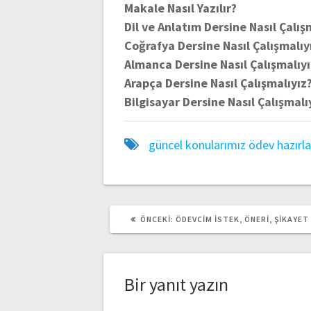
Makale Nasıl Yazılır?
Dil ve Anlatım Dersine Nasıl Çalış
Coğrafya Dersine Nasıl Çalışmalıy
Almanca Dersine Nasıl Çalışmalıy
Arapça Dersine Nasıl Çalışmalıyız
Bilgisayar Dersine Nasıl Çalışmalı
güncel konularımız
ödev hazırl
ÖNCEKI
ÖNCEKI:
ÖDEVCIM İSTEK, ÖNERI, ŞIKAYET
YAZI:
Bir yanıt yazın