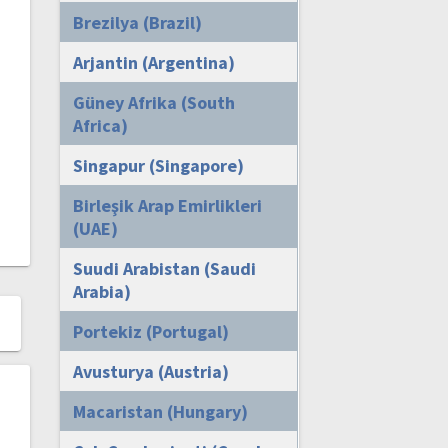
Brezilya (Brazil)
Arjantin (Argentina)
Güney Afrika (South
Africa)
Singapur (Singapore)
Birleşik Arap Emirlikleri
(UAE)
Suudi Arabistan (Saudi
Arabia)
Portekiz (Portugal)
Avusturya (Austria)
Macaristan (Hungary)