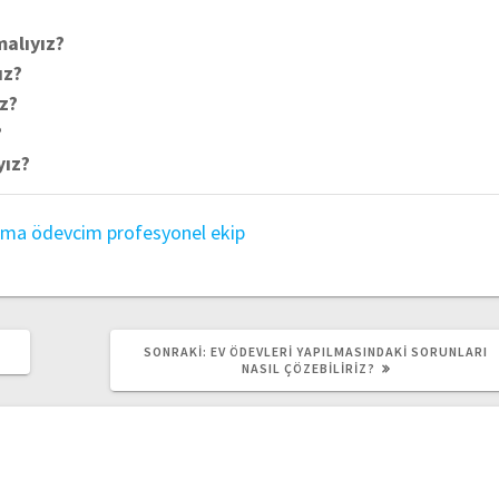
malıyız?
ız?
ız?
?
yız?
ama
ödevcim
profesyonel ekip
SONRAKI
SONRAKI:
EV ÖDEVLERI YAPILMASINDAKI SORUNLARI
YAZI:
NASIL ÇÖZEBILIRIZ?