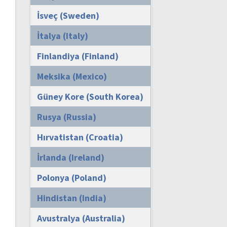
İsveç (Sweden)
İtalya (Italy)
Finlandiya (Finland)
Meksika (Mexico)
Güney Kore (South Korea)
Rusya (Russia)
Hırvatistan (Croatia)
İrlanda (Ireland)
Polonya (Poland)
Hindistan (India)
Avustralya (Australia)