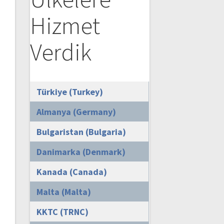
Hizmet
Verdik
Türkiye (Turkey)
Almanya (Germany)
Bulgaristan (Bulgaria)
Danimarka (Denmark)
Kanada (Canada)
Malta (Malta)
KKTC (TRNC)