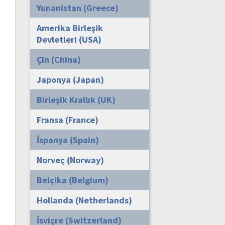
Yunanistan (Greece)
Amerika Birleşik
Devletleri (USA)
Çin (China)
Japonya (Japan)
Birleşik Krallık (UK)
Fransa (France)
İspanya (Spain)
Norveç (Norway)
Belçika (Belgium)
Hollanda (Netherlands)
İsviçre (Switzerland)