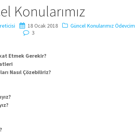
el Konularımız
eticisi
18 Ocak 2018
Güncel Konularımız
Ödevcim
3
kkat Etmek Gerekir?
atleri
arı Nasıl Çözebiliriz?
?
ıyız?
yız?
?