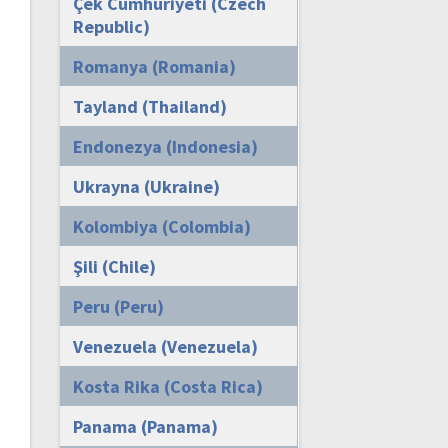
Çek Cumhuriyeti (Czech
Republic)
Romanya (Romania)
Tayland (Thailand)
Endonezya (Indonesia)
Ukrayna (Ukraine)
Kolombiya (Colombia)
Şili (Chile)
Peru (Peru)
Venezuela (Venezuela)
Kosta Rika (Costa Rica)
Panama (Panama)