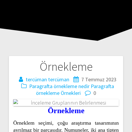
Örnekleme
Yazı
gezinmesi
tercüman tercüman
7 Temmuz 2023
Paragrafta örnekleme nedir
Paragrafta
örnekleme Örnekleri
0
Örnekleme
Örneklem seçimi, çoğu araştırma tasarımının
ayrılmaz bir parçasıdır. Numuneler, iki ana tipten