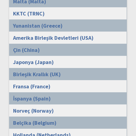
Malta (Malta)
KKTC (TRNC)
Yunanistan (Greece)
Amerika Birleşik Devletleri (USA)
Çin (China)
Japonya (Japan)
Birleşik Krallık (UK)
Fransa (France)
İspanya (Spain)
Norveç (Norway)
Belçika (Belgium)
Hollanda (Netherlands)