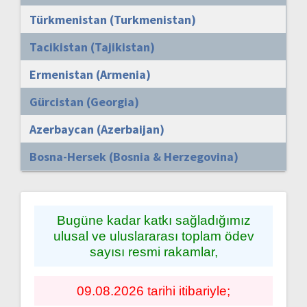
Türkmenistan (Turkmenistan)
Tacikistan (Tajikistan)
Ermenistan (Armenia)
Gürcistan (Georgia)
Azerbaycan (Azerbaijan)
Bosna-Hersek (Bosnia & Herzegovina)
Bugüne kadar katkı sağladığımız
ulusal ve uluslararası toplam ödev
sayısı resmi rakamlar,
09.08.2026 tarihi itibariyle;