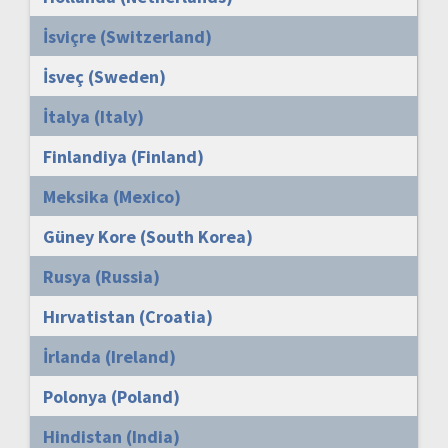
İsviçre (Switzerland)
İsveç (Sweden)
İtalya (Italy)
Finlandiya (Finland)
Meksika (Mexico)
Güney Kore (South Korea)
Rusya (Russia)
Hırvatistan (Croatia)
İrlanda (Ireland)
Polonya (Poland)
Hindistan (India)