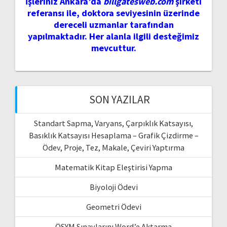
İşleriniz Ankara’da
billgatesweb.com
şirketi
referansı ile, doktora seviyesinin üzerinde
dereceli uzmanlar tarafından
yapılmaktadır. Her alanla ilgili desteğimiz
mevcuttur.
SON YAZILAR
Standart Sapma, Varyans, Çarpıklık Katsayısı,
Basıklık Katsayısı Hesaplama – Grafik Çizdirme –
Ödev, Proje, Tez, Makale, Çeviri Yaptırma
Matematik Kitap Eleştirisi Yapma
Biyoloji Ödevi
Geometri Ödevi
ÖSYM Sınavlarını Word’e Aktarma