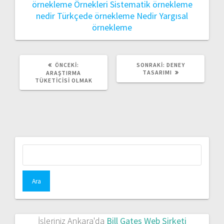
örnekleme Örnekleri
Sistematik örnekleme
nedir
Türkçede örnekleme Nedir
Yargısal
örnekleme
ÖNCEKI
SONRAKI
ÖNCEKI:
SONRAKI:
DENEY
YAZI:
YAZI:
TASARIMI
ARAŞTIRMA
TÜKETICISI OLMAK
Arama:
İşleriniz Ankara'da
Bill Gates Web Şirketi