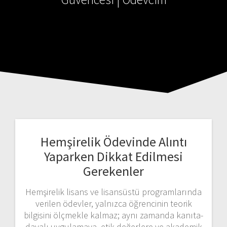
Hemşirelik Ödevinde Alıntı
Yaparken Dikkat Edilmesi
Gerekenler
Hemşirelik lisans ve lisansüstü programlarında
verilen ödevler, yalnızca öğrencinin teorik
bilgisini ölçmekle kalmaz; aynı zamanda kanıta-
dayalı uygulamaya, etik değerlere ve akademik