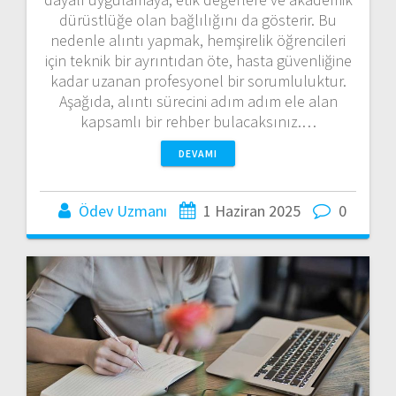
dürüstlüğe olan bağlılığını da gösterir. Bu
nedenle alıntı yapmak, hemşirelik öğrencileri
için teknik bir ayrıntıdan öte, hasta güvenliğine
kadar uzanan profesyonel bir sorumluluktur.
Aşağıda, alıntı sürecini adım adım ele alan
kapsamlı bir rehber bulacaksınız.…
DEVAMI
Ödev Uzmanı
1 Haziran 2025
0