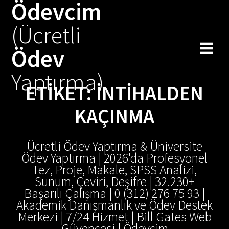
Ödevcim
Skip
to
(Ücretli
content
Ödev
Yaptırma)
ETIKET:
INTIHALDEN
KAÇINMA
Ücretli Ödev Yaptırma & Üniversite
Ödev Yaptırma | 2026'da Profesyonel
Tez, Proje, Makale, SPSS Analizi,
Sunum, Çeviri, Deşifre | 32.230+
Başarılı Çalışma | 0 (312) 276 75 93 |
Akademik Danışmanlık ve Ödev Destek
Merkezi | 7/24 Hizmet | Bill Gates Web
Güvencesi | Ödevcim