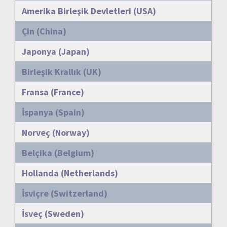
Amerika Birleşik Devletleri (USA)
Çin (China)
Japonya (Japan)
Birleşik Krallık (UK)
Fransa (France)
İspanya (Spain)
Norveç (Norway)
Belçika (Belgium)
Hollanda (Netherlands)
İsviçre (Switzerland)
İsveç (Sweden)