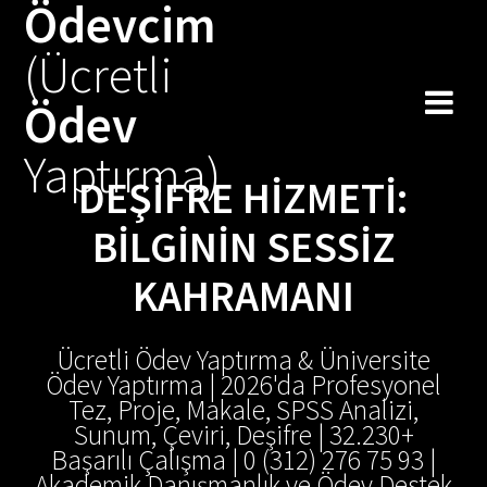
Ödevcim
Skip
to
(Ücretli
content
Ödev
Yaptırma)
DEŞIFRE HIZMETI:
BILGININ SESSIZ
KAHRAMANI
Ücretli Ödev Yaptırma & Üniversite
Ödev Yaptırma | 2026'da Profesyonel
Tez, Proje, Makale, SPSS Analizi,
Sunum, Çeviri, Deşifre | 32.230+
Başarılı Çalışma | 0 (312) 276 75 93 |
Akademik Danışmanlık ve Ödev Destek