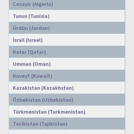
Cezayir (Algeria)
Tunus (Tunisia)
Ürdün (Jordan)
İsrail (Israel)
Katar (Qatar)
Umman (Oman)
Kuveyt (Kuwait)
Kazakistan (Kazakhstan)
Özbekistan (Uzbekistan)
Türkmenistan (Turkmenistan)
Tacikistan (Tajikistan)