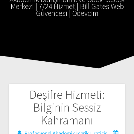
Merkezi | 7/24 Hizmet | Bill Gates Web
Güvencesi | Ödevcim
Deşifre Hizmeti:
Yazı
Bilginin Sessiz
gezinmesi
Kahramanı
Profesyonel Akademik İçerik Üreticisi