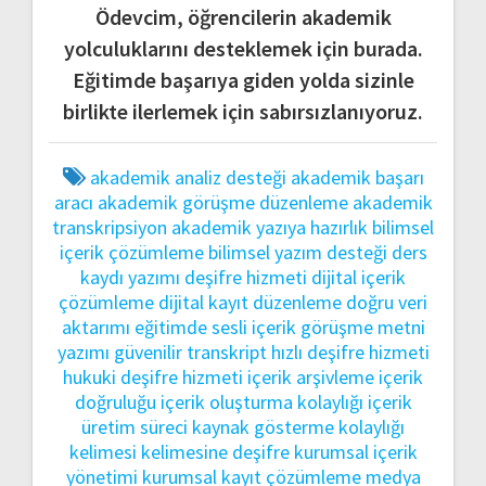
Ödevcim, öğrencilerin akademik
yolculuklarını desteklemek için burada.
Eğitimde başarıya giden yolda sizinle
birlikte ilerlemek için sabırsızlanıyoruz.
akademik analiz desteği
akademik başarı
aracı
akademik görüşme düzenleme
akademik
transkripsiyon
akademik yazıya hazırlık
bilimsel
içerik çözümleme
bilimsel yazım desteği
ders
kaydı yazımı
deşifre hizmeti
dijital içerik
çözümleme
dijital kayıt düzenleme
doğru veri
aktarımı
eğitimde sesli içerik
görüşme metni
yazımı
güvenilir transkript
hızlı deşifre hizmeti
hukuki deşifre hizmeti
içerik arşivleme
içerik
doğruluğu
içerik oluşturma kolaylığı
içerik
üretim süreci
kaynak gösterme kolaylığı
kelimesi kelimesine deşifre
kurumsal içerik
yönetimi
kurumsal kayıt çözümleme
medya