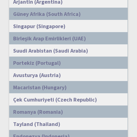
Arjantin (Argentina)
Güney Afrika (South Africa)
Singapur (Singapore)
Birleşik Arap Emirlikleri (UAE)
Suudi Arabistan (Saudi Arabia)
Portekiz (Portugal)
Avusturya (Austria)
Macaristan (Hungary)
Çek Cumhuriyeti (Czech Republic)
Romanya (Romania)
Tayland (Thailand)
Endonezya (Indonesia)