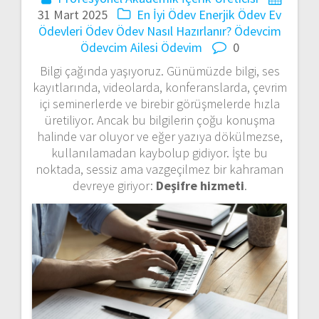
31 Mart 2025
En İyi Ödev
Enerjik Ödev
Ev
Ödevleri
Ödev
Ödev Nasıl Hazırlanır?
Ödevcim
Ödevcim Ailesi
Ödevim
0
Bilgi çağında yaşıyoruz. Günümüzde bilgi, ses
kayıtlarında, videolarda, konferanslarda, çevrim
içi seminerlerde ve birebir görüşmelerde hızla
üretiliyor. Ancak bu bilgilerin çoğu konuşma
halinde var oluyor ve eğer yazıya dökülmezse,
kullanılamadan kaybolup gidiyor. İşte bu
noktada, sessiz ama vazgeçilmez bir kahraman
devreye giriyor:
Deşifre hizmeti
.