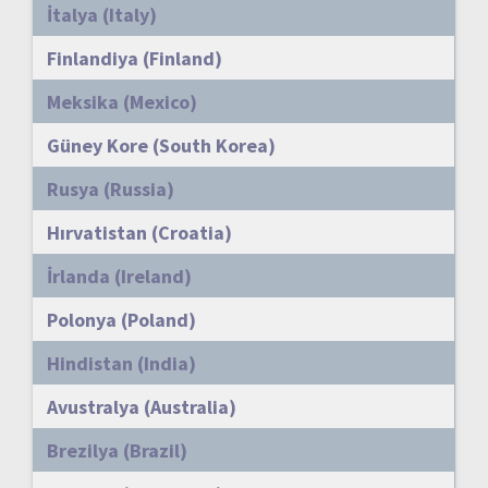
İtalya (Italy)
Finlandiya (Finland)
Meksika (Mexico)
Güney Kore (South Korea)
Rusya (Russia)
Hırvatistan (Croatia)
İrlanda (Ireland)
Polonya (Poland)
Hindistan (India)
Avustralya (Australia)
Brezilya (Brazil)