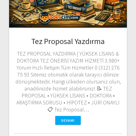
Tez Proposal Yazdırma
TEZ PROPOSAL YAZDIRMA | YÜKSEK LİSANS &
DOKTORA TEZ ÖNERİSİ YAZIM HİZMETİ 3.980+
Yorum Hızlı İletişim Tüm Hizmetler 0 (312) 276
75 93 Sitemiz otomatik olarak tarayıcı dilinize
dönüşmektedir. Hangi ülkeden olursanız olun,
anadilinizde hizmet alabilirsiniz! 📝 TEZ
PROPOSAL • YÜKSEK LİSANS • DOKTORA •
ARAŞTIRMA SORUSU • HİPOTEZ • JÜRİ ONAYLI
📋 Tez Proposal…
DEVAMI