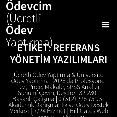
Ödevcim
Skip
to
(Ücretli
content
Ödev
Yaptırma)
ETIKET:
REFERANS
YÖNETIM YAZILIMLARI
Ücretli Ödev Yaptırma & Üniversite
Ödev Yaptırma | 2026'da Profesyonel
Tez, Proje, Makale, SPSS Analizi,
Sunum, Çeviri, Deşifre | 32.230+
Başarılı Çalışma | 0 (312) 276 75 93 |
Akademik Danışmanlık ve Ödev Destek
Merkezi | 7/24 Hizmet | Bill Gates Web
Güvencesi | Ödevcim