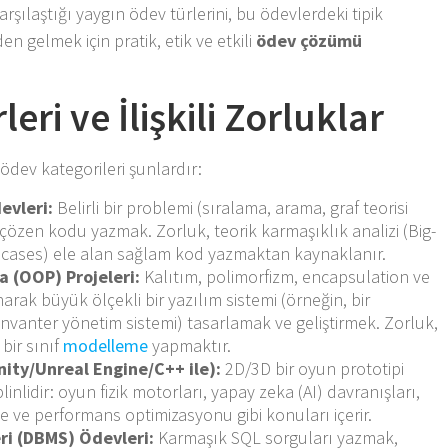
arşılaştığı yaygın ödev türlerini, bu ödevlerdeki tipik
en gelmek için pratik, etik ve etkili
ödev çözümü
eri ve İlişkili Zorluklar
ödev kategorileri şunlardır:
evleri:
Belirli bir problemi (sıralama, arama, graf teorisi
 çözen kodu yazmak. Zorluk, teorik karmaşıklık analizi (Big-
 cases) ele alan sağlam kod yazmaktan kaynaklanır.
 (OOP) Projeleri:
Kalıtım, polimorfizm, encapsulation ve
arak büyük ölçekli bir yazılım sistemi (örneğin, bir
vanter yönetim sistemi) tasarlamak ve geliştirmek. Zorluk,
 bir sınıf
modelleme
yapmaktır.
nity/Unreal Engine/C++ ile):
2D/3D bir oyun prototipi
inlidir: oyun fizik motorları, yapay zeka (AI) davranışları,
ne ve performans optimizasyonu gibi konuları içerir.
ri (DBMS) Ödevleri:
Karmaşık SQL sorguları yazmak,