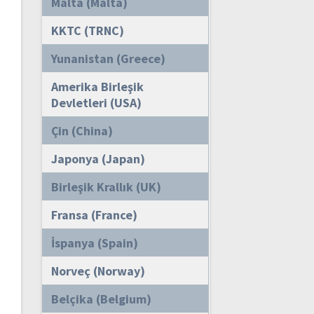
Malta (Malta)
KKTC (TRNC)
Yunanistan (Greece)
Amerika Birleşik
Devletleri (USA)
Çin (China)
Japonya (Japan)
Birleşik Krallık (UK)
Fransa (France)
İspanya (Spain)
Norveç (Norway)
Belçika (Belgium)