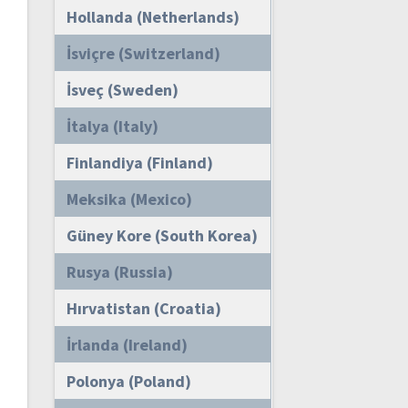
Hollanda (Netherlands)
İsviçre (Switzerland)
İsveç (Sweden)
İtalya (Italy)
Finlandiya (Finland)
Meksika (Mexico)
Güney Kore (South Korea)
Rusya (Russia)
Hırvatistan (Croatia)
İrlanda (Ireland)
Polonya (Poland)