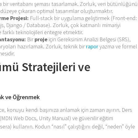
bir veritabanı şeması tasarlamak. Zorluk, veri bütünlüğünü
 düzeye çıkaran optimal tasarımlar oluşturmaktır.
rme Projesi:
Full-stack bir uygulama geliştirmek (Front-end:
.js, Django / Database). Zorluk, çok katmanlı mimariyi
farklı teknolojileri entegre etmektir.
antasyonu:
Bir
proje
için Gereksinim Analizi Belgesi (SRS),
ryoları hazırlamak. Zorluk, teknik bir
rapor
yazma ve formel
esidir.
mü Stratejileri ve
mak ve Öğrenmek
e, konuyu kendi başınıza anlamak için zaman ayırın. Ders
(MDN Web Docs, Unity Manual) ve güvenilir eğitim
ra) kullanın. Kodun “nasıl” çalıştığını değil, “neden” öyle