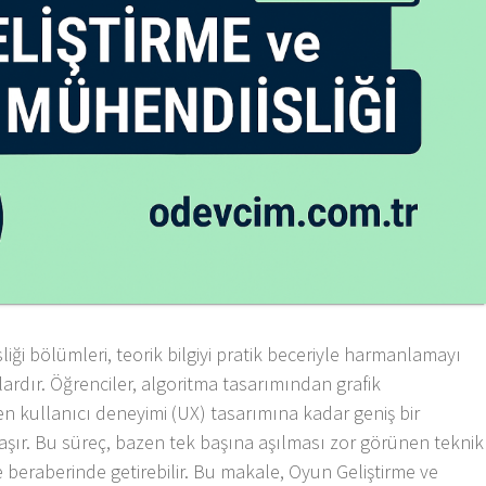
iği bölümleri, teorik bilgiyi pratik beceriyle harmanlamayı
lardır. Öğrenciler, algoritma tasarımından grafik
 kullanıcı deneyimi (UX) tasarımına kadar geniş bir
laşır. Bu süreç, bazen tek başına aşılması zor görünen teknik
 beraberinde getirebilir. Bu makale, Oyun Geliştirme ve