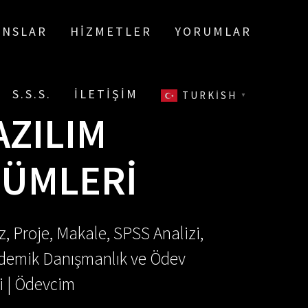
ANSLAR
HIZMETLER
YORUMLAR
S.S.S.
İLETIŞIM
TURKISH
▼
AZILIM
ZÜMLERI
, Proje, Makale, SPSS Analizi,
Akademik Danışmanlık ve Ödev
i | Ödevcim