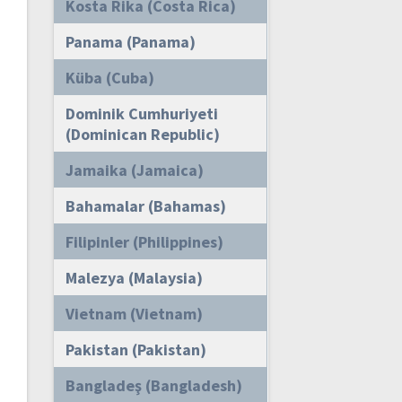
Kosta Rika (Costa Rica)
Panama (Panama)
Küba (Cuba)
Dominik Cumhuriyeti
(Dominican Republic)
Jamaika (Jamaica)
Bahamalar (Bahamas)
Filipinler (Philippines)
Malezya (Malaysia)
Vietnam (Vietnam)
Pakistan (Pakistan)
Bangladeş (Bangladesh)