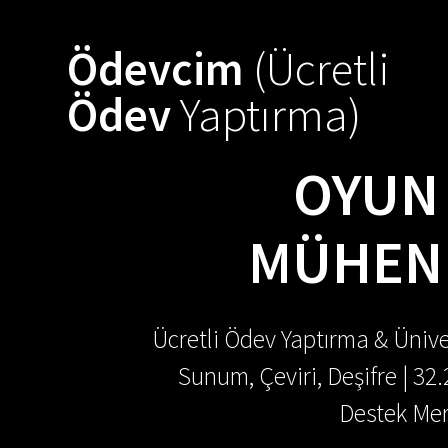
Skip
to
Ödevcim
(Ücretli
content
Ödev
Yaptırma)
OYUN 
MÜHEND
Ücretli Ödev Yaptırma & Ünive
Sunum, Çeviri, Deşifre | 32
Destek Mer