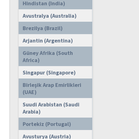
Hindistan (India)
Avustralya (Australia)
Brezilya (Brazil)
Arjantin (Argentina)
Güney Afrika (South
Africa)
Singapur (Singapore)
Birleşik Arap Emirlikleri
(UAE)
Suudi Arabistan (Saudi
Arabia)
Portekiz (Portugal)
Avusturya (Austria)