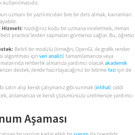
k kullanılmasıdır.
n uzmanı bir yazılımcıdan bire bir ders almak, kavramları
yabilir.
 Hizmeti:
Yazdığınız kodu bir uzmana inceletmek, mimari
e best practice’lerden sapmaları görmenizi sağlar. Bu, öğretici
estek:
Belirli bir modülü (örneğin, OpenGL ile grafik render
i algoritması için
veri analizi
) tamamlamanıza veya
aşamalarında rehberlik almanıza yardımcı olacak
akademik
nzer destek, ileride hazırlayacağınız bir bitirme
tez
i için de
 satın alıp kendi çalışmanız gibi sunmak (
intihal
) ciddi
stek, anlamanıza ve kendi çözümünüzü üretmenize yardımcı
unum Aşaması
lışan bir yazılım kadar etkili bir
sunum
da önemlidir.