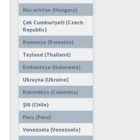
Macaristan (Hungary)
Çek Cumhuriyeti (Czech
Republic)
Romanya (Romania)
Tayland (Thailand)
Endonezya (Indonesia)
Ukrayna (Ukraine)
Kolombiya (Colombia)
Şili (Chile)
Peru (Peru)
Venezuela (Venezuela)