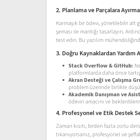
2. Planlama ve Parçalara Ayırm
Karmaşık bir ödevi, yönetilebilir al
şeması ile mantığı tasarlayın. Ardı
test edin. Bu yazılım mühendisliği
3. Doğru Kaynaklardan Yardım 
Stack Overflow & GitHub:
Ne
platformlarda daha önce tartışı
Akran Desteği ve Çalışma Gru
problem üzerinde birlikte düşü
Akademik Danışman ve Asist
ödevin amacını ve beklentilerini 
4. Profesyonel ve Etik Destek S
Zaman kısıtı, birden fazla zorlu ders
tıkanıyorsanız, profesyonel ve şeffa