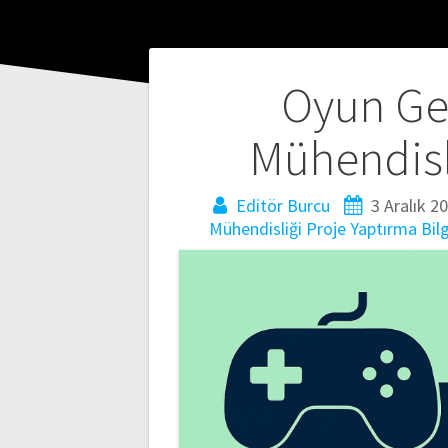
Yazı
Oyun Gel
gezinmesi
Mühendisl
Editör Burcu
3 Aralık 2
Mühendisliği Proje Yaptırma
Bil