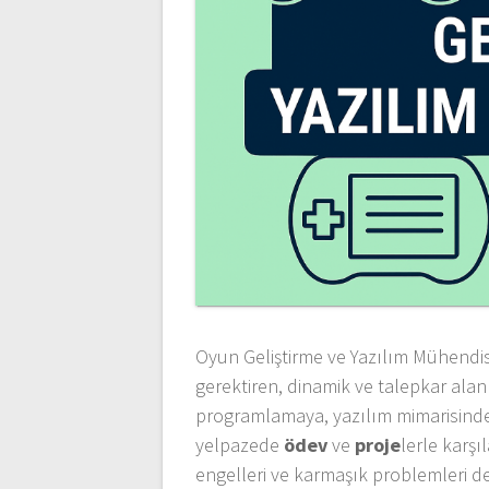
Oyun Geliştirme ve Yazılım Mühendisl
gerektiren, dinamik ve talepkar alan
programlamaya, yazılım mimarisinden
yelpazede
ödev
ve
proje
lerle karşı
engelleri ve karmaşık problemleri de