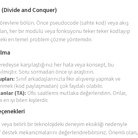
a (Divide and Conquer)
t görevlere bölün. Önce pseudocode (sahte kod) veya akış
ndan, her bir modülü veya fonksiyonu teker teker kodlayıp
ndeki en temel problem çözme yöntemidir.
Alma
redeyse karşılaştığınız her hata veya konsept, bu
lmıştır. Soru sormadan önce iyi araştırın.
pları:
Sınıf arkadaşlarınızla fikir alışverişi yapmak ve
nmek (kod paylaşmadan) çok faydalı olabilir.
anlar (TA):
Ofis saatlerini mutlaka değerlendirin. Onlar,
en iyi bilen kişilerdir.
eçenekleri
 veya belirli bir teknolojideki deneyim eksikliği nedeniyle
f destek mekanizmalarını değerlendirebilirsiniz. Önemli olan,