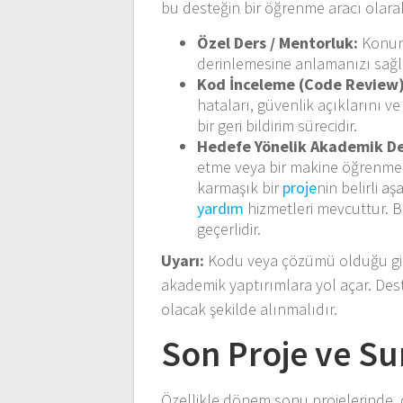
bu desteğin bir öğrenme aracı olara
Özel Ders / Mentorluk:
Konunu
derinlemesine anlamanızı sağla
Kod İnceleme (Code Review)
hataları, güvenlik açıklarını v
bir geri bildirim sürecidir.
Hedefe Yönelik Akademik D
etme veya bir makine öğrenmes
karmaşık bir
proje
nin belirli 
yardım
hizmetleri mevcuttur. Be
geçerlidir.
Uyarı:
Kodu veya çözümü olduğu gibi
akademik yaptırımlara yol açar. De
olacak şekilde alınmalıdır.
Son Proje ve S
Özellikle dönem sonu projelerinde, ça