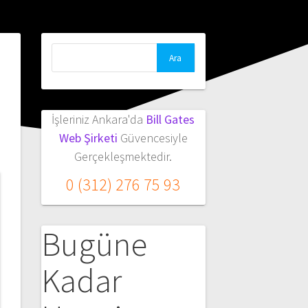
Arama:
İşleriniz Ankara'da
Bill Gates
Web Şirketi
Güvencesiyle
Gerçekleşmektedir.
0 (312) 276 75 93
Bugüne
Kadar