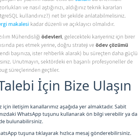
zorlukları ve nasıl aştığınızı, aldığınız teknik kararları
reSQL kullandınız?) net bir şekilde anlatabilmelisiniz.
ergi makalesi
kadar düzenli ve açıklayıcı olmalıdır.
zılım Mühendisliği
ödevleri
, gelecekteki kariyeriniz için birer
ısında pes etmek yerine, doğru strateji ve
ödev çözümü
endi başınıza, ister rehberlik alarak) bu süreçten daha güçlü
ilirsiniz. Unutmayın, sektördeki en başarılı profesyoneller de
bug süreçlerinden geçtiler.
alebi İçin Bize Ulaşın
için iletişim kanallarımız aşağıda yer almaktadır. Sabit
zdaki WhatsApp tuşunu kullanarak ön bilgi verebilir ya da
e bulunabilirsiniz.
tsApp tuşuna tıklayarak hızlıca mesaj gönderebilirsiniz.