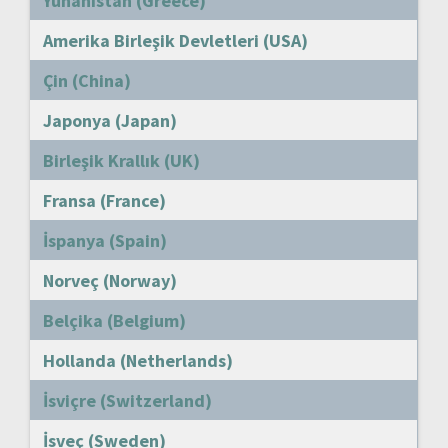
Yunanistan (Greece)
Amerika Birleşik Devletleri (USA)
Çin (China)
Japonya (Japan)
Birleşik Krallık (UK)
Fransa (France)
İspanya (Spain)
Norveç (Norway)
Belçika (Belgium)
Hollanda (Netherlands)
İsviçre (Switzerland)
İsveç (Sweden)