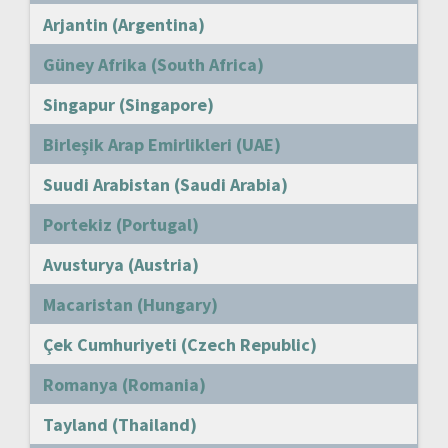
Arjantin (Argentina)
Güney Afrika (South Africa)
Singapur (Singapore)
Birleşik Arap Emirlikleri (UAE)
Suudi Arabistan (Saudi Arabia)
Portekiz (Portugal)
Avusturya (Austria)
Macaristan (Hungary)
Çek Cumhuriyeti (Czech Republic)
Romanya (Romania)
Tayland (Thailand)