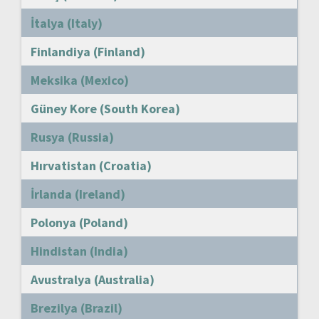
İtalya (Italy)
Finlandiya (Finland)
Meksika (Mexico)
Güney Kore (South Korea)
Rusya (Russia)
Hırvatistan (Croatia)
İrlanda (Ireland)
Polonya (Poland)
Hindistan (India)
Avustralya (Australia)
Brezilya (Brazil)