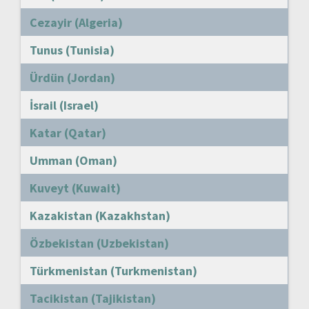
Cezayir (Algeria)
Tunus (Tunisia)
Ürdün (Jordan)
İsrail (Israel)
Katar (Qatar)
Umman (Oman)
Kuveyt (Kuwait)
Kazakistan (Kazakhstan)
Özbekistan (Uzbekistan)
Türkmenistan (Turkmenistan)
Tacikistan (Tajikistan)