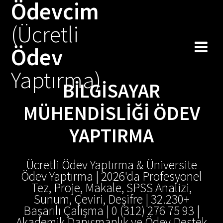
Ödevcim
Skip
to
(Ücretli
content
Ödev
Yaptırma)
BILGISAYAR
MÜHENDISLIĞI ÖDEV
YAPTIRMA
Ücretli Ödev Yaptırma & Üniversite
Ödev Yaptırma | 2026'da Profesyonel
Tez, Proje, Makale, SPSS Analizi,
Sunum, Çeviri, Deşifre | 32.230+
Başarılı Çalışma | 0 (312) 276 75 93 |
Akademik Danışmanlık ve Ödev Destek