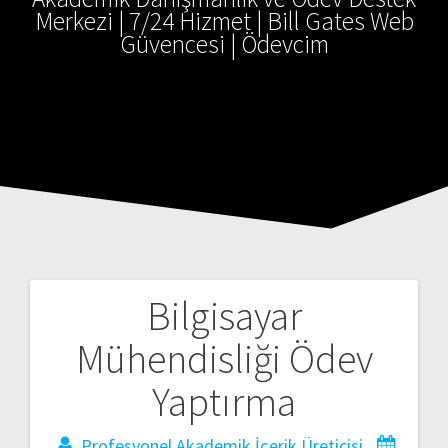
Merkezi | 7/24 Hizmet | Bill Gates Web
Güvencesi | Ödevcim
Bilgisayar
Yazı
Mühendisliği Ödev
gezinmesi
Yaptırma
Profesyonel Akademik İçerik Üreticisi