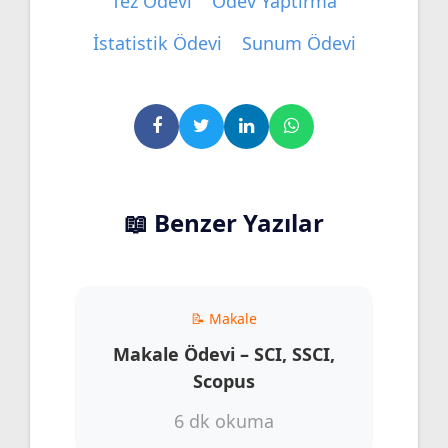
Tez Ödevi
Ödev Yaptırma
İstatistik Ödevi
Sunum Ödevi
📖 Benzer Yazılar
📝 Makale
Makale Ödevi – SCI, SSCI,
Scopus
6 dk okuma