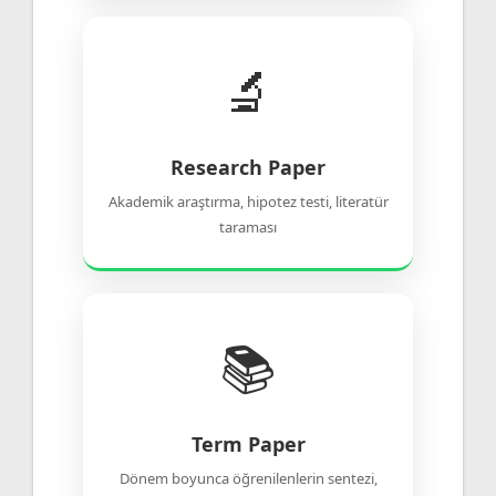
🔬
Research Paper
Akademik araştırma, hipotez testi, literatür
taraması
📚
Term Paper
Dönem boyunca öğrenilenlerin sentezi,