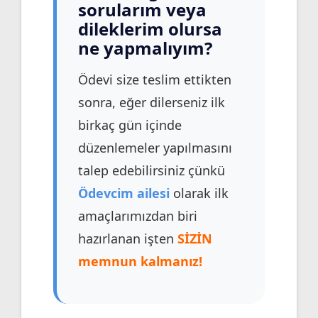
sorularım veya
dileklerim olursa
ne yapmalıyım?
Ödevi size teslim ettikten
sonra, eğer dilerseniz ilk
birkaç gün içinde
düzenlemeler yapılmasını
talep edebilirsiniz çünkü
Ödevcim ailesi
olarak ilk
amaçlarımızdan biri
hazırlanan işten
SİZİN
memnun kalmanız!