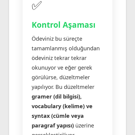
✅
Kontrol Aşaması
Ödeviniz bu süreçte
tamamlanmış olduğundan
ödeviniz tekrar tekrar
okunuyor ve eğer gerek
görülürse, düzeltmeler
yapılıyor. Bu düzeltmeler
gramer (dil bilgisi),
vocabulary (kelime) ve
syntax (cümle veya
paragraf yapısı)
üzerine
gerçekleştiriliyor.