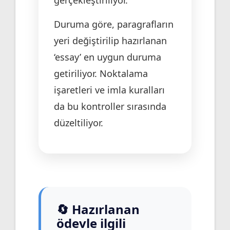
Duruma göre, paragrafların
yeri değiştirilip hazırlanan
‘essay’ en uygun duruma
getiriliyor. Noktalama
işaretleri ve imla kuralları
da bu kontroller sırasında
düzeltiliyor.
🔄 Hazırlanan
ödevle ilgili