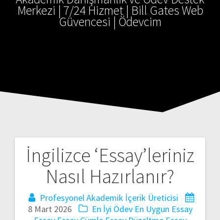
Merkezi | 7/24 Hizmet | Bill Gates Web
Güvencesi | Ödevcim
İngilizce ‘Essay’leriniz
Nasıl Hazırlanır?
Profesyonel Akademik İçerik Üreticisi
8 Mart 2026
En İyi Ödev
En Uygun Essay