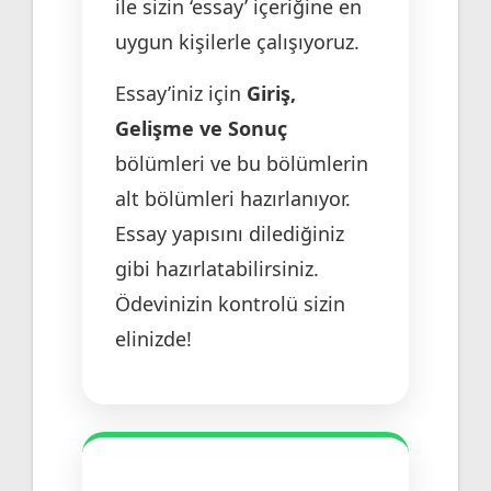
ile sizin ‘essay’ içeriğine en
uygun kişilerle çalışıyoruz.
Essay’iniz için
Giriş,
Gelişme ve Sonuç
bölümleri ve bu bölümlerin
alt bölümleri hazırlanıyor.
Essay yapısını dilediğiniz
gibi hazırlatabilirsiniz.
Ödevinizin kontrolü sizin
elinizde!