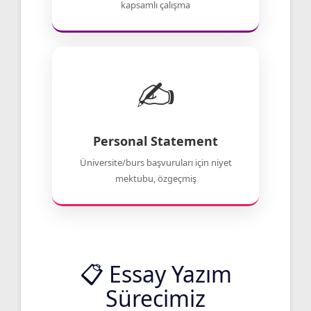
kapsamlı çalışma
✍️
Personal Statement
Üniversite/burs başvuruları için niyet
mektubu, özgeçmiş
📋 Essay Yazım
Sürecimiz