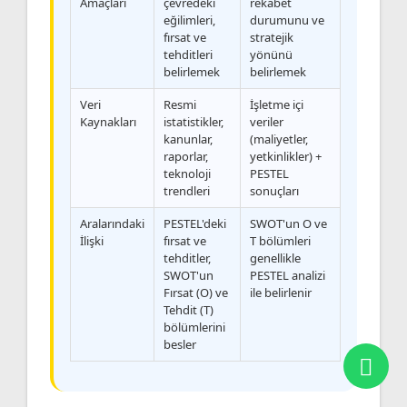
Amaçları
çevredeki
rekabet
eğilimleri,
durumunu ve
fırsat ve
stratejik
tehditleri
yönünü
belirlemek
belirlemek
Veri
Resmi
İşletme içi
Kaynakları
istatistikler,
veriler
kanunlar,
(maliyetler,
raporlar,
yetkinlikler) +
teknoloji
PESTEL
trendleri
sonuçları
Aralarındaki
PESTEL'deki
SWOT'un O ve
İlişki
fırsat ve
T bölümleri
tehditler,
genellikle
SWOT'un
PESTEL analizi
Fırsat (O) ve
ile belirlenir
Tehdit (T)
bölümlerini
besler