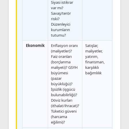
Siyasi istikrar
var mı?
Savaş/terör
riski?
Düzenleyici
kurumların
tutumu?
Ekonomik
Enflasyon oranı
Satışlar,
(maliyetler)?
maliyetler,
Faiz oranları
yatırım,
(borçlanma
finansman,
maliyeti)? GSYH
karşılıklı
büyümesi
bağımlılık
(pazar
büyüklüğü)?
İşsizlik (işgücü
bulunabilirliği)?
Döviz kurları
(ithalat/ihracat)?
Tüketici güveni
(harcama
eğilimi)?