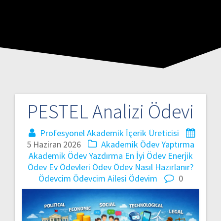
PESTEL Analizi Ödevi
Profesyonel Akademik İçerik Üreticisi
5 Haziran 2026
Akademik Ödev Yaptırma
Akademik Ödev Yazdırma
En İyi Ödev
Enerjik
Ödev
Ev Ödevleri
Ödev
Ödev Nasıl Hazırlanır?
Ödevcim
Ödevcim Ailesi
Ödevim
0