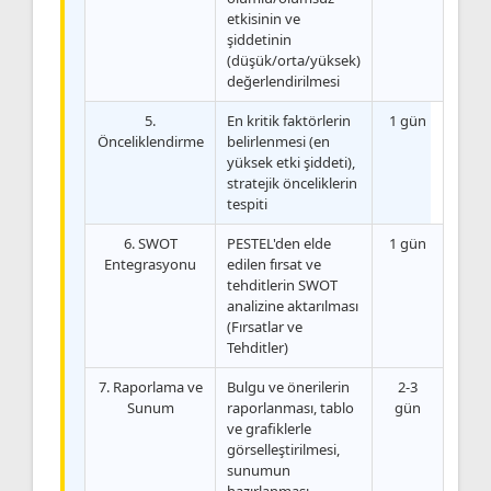
etkisinin ve
şiddetinin
(düşük/orta/yüksek)
değerlendirilmesi
5.
En kritik faktörlerin
1 gün
Önceliklendirme
belirlenmesi (en
yüksek etki şiddeti),
stratejik önceliklerin
tespiti
6. SWOT
PESTEL'den elde
1 gün
Entegrasyonu
edilen fırsat ve
tehditlerin SWOT
analizine aktarılması
(Fırsatlar ve
Tehditler)
7. Raporlama ve
Bulgu ve önerilerin
2-3
Sunum
raporlanması, tablo
gün
ve grafiklerle
görselleştirilmesi,
sunumun
hazırlanması