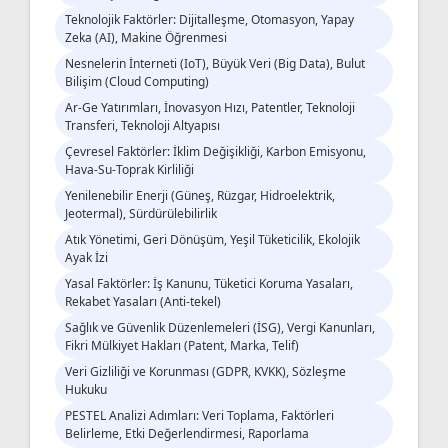
Teknolojik Faktörler: Dijitalleşme, Otomasyon, Yapay
Zeka (AI), Makine Öğrenmesi
Nesnelerin İnterneti (IoT), Büyük Veri (Big Data), Bulut
Bilişim (Cloud Computing)
Ar-Ge Yatırımları, İnovasyon Hızı, Patentler, Teknoloji
Transferi, Teknoloji Altyapısı
Çevresel Faktörler: İklim Değişikliği, Karbon Emisyonu,
Hava-Su-Toprak Kirliliği
Yenilenebilir Enerji (Güneş, Rüzgar, Hidroelektrik,
Jeotermal), Sürdürülebilirlik
Atık Yönetimi, Geri Dönüşüm, Yeşil Tüketicilik, Ekolojik
Ayak İzi
Yasal Faktörler: İş Kanunu, Tüketici Koruma Yasaları,
Rekabet Yasaları (Anti-tekel)
Sağlık ve Güvenlik Düzenlemeleri (İSG), Vergi Kanunları,
Fikri Mülkiyet Hakları (Patent, Marka, Telif)
Veri Gizliliği ve Korunması (GDPR, KVKK), Sözleşme
Hukuku
PESTEL Analizi Adımları: Veri Toplama, Faktörleri
Belirleme, Etki Değerlendirmesi, Raporlama