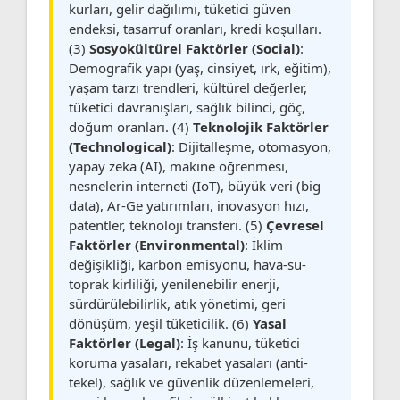
kurları, gelir dağılımı, tüketici güven
endeksi, tasarruf oranları, kredi koşulları.
(3)
Sosyokültürel Faktörler (Social)
:
Demografik yapı (yaş, cinsiyet, ırk, eğitim),
yaşam tarzı trendleri, kültürel değerler,
tüketici davranışları, sağlık bilinci, göç,
doğum oranları. (4)
Teknolojik Faktörler
(Technological)
: Dijitalleşme, otomasyon,
yapay zeka (AI), makine öğrenmesi,
nesnelerin interneti (IoT), büyük veri (big
data), Ar-Ge yatırımları, inovasyon hızı,
patentler, teknoloji transferi. (5)
Çevresel
Faktörler (Environmental)
: İklim
değişikliği, karbon emisyonu, hava-su-
toprak kirliliği, yenilenebilir enerji,
sürdürülebilirlik, atık yönetimi, geri
dönüşüm, yeşil tüketicilik. (6)
Yasal
Faktörler (Legal)
: İş kanunu, tüketici
koruma yasaları, rekabet yasaları (anti-
tekel), sağlık ve güvenlik düzenlemeleri,