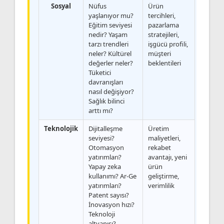
Sosyal
Nüfus
Ürün
yaşlanıyor mu?
tercihleri,
Eğitim seviyesi
pazarlama
nedir? Yaşam
stratejileri,
tarzı trendleri
işgücü profili,
neler? Kültürel
müşteri
değerler neler?
beklentileri
Tüketici
davranışları
nasıl değişiyor?
Sağlık bilinci
arttı mı?
Teknolojik
Dijitalleşme
Üretim
seviyesi?
maliyetleri,
Otomasyon
rekabet
yatırımları?
avantajı, yeni
Yapay zeka
ürün
kullanımı? Ar-Ge
geliştirme,
yatırımları?
verimlilik
Patent sayısı?
İnovasyon hızı?
Teknoloji
altyapısı?