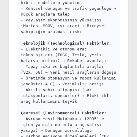
hibrit modellere yönelim
- Kentsel dönüşüm ve trafik yoğunluğu →
Küçük araçlara talep
- Paylaşım ekonomisinin yükselişi
(Marten, MOOV, iyi araç) → Bireysel
sahipliğin azalması riski
Teknolojik (Technological) Faktörler:
- Elektrikli ve otonom araç
teknolojileri (TOGG, Tesla, yerli
batarya üretimi) → Rekabet avantajı
- Yapay zeka ve bağlantılı araçlar
(V2X, 5G) → Yeni nesil araçların doğuşu
- Üretimde otomasyon ve robot kullanımı
(endüstri 4.0) → Verimlilik artışı
- Akıllı şehir altyapısı (şarj
istasyonları, sensörler) → Elektrikli
araç kullanımını teşvik
Çevresel (Environmental) Faktörler:
- Avrupa Yeşil Mutabakatı (2035'te
içten yanmalı motorlu araç satışı
yasağı) → Dönüşüm zorunluluğu
- Karbon emisyonu düzenlemeleri (CO2