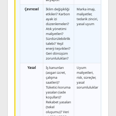
Çevresel
İklim değişikliği
Marka imajı,
etkileri? Karbon
maliyetler,
ayak izi
tedarik zinciri,
düzenlemeleri?
yasal uyum
Atık yönetimi
maliyetleri?
Sürdürülebilirlik
talebi? Yeşil
enerji teşvikleri?
Geri dönüşüm
zorunlulukları?
Yasal
İş kanunları
Uyum
(asgari ücret,
maliyetleri,
çalışma
risk, süreçler,
saatleri)?
yasal
Tüketici koruma
sorumluluklar
yasaları (iade
koşulları)?
Rekabet yasaları
(tekel
oluşumu)? Veri