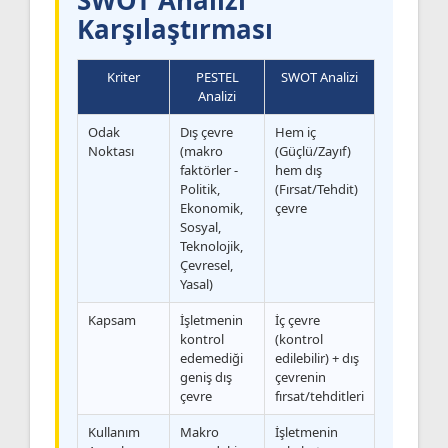
Karşılaştırması
Kriter
PESTEL
SWOT Analizi
Analizi
Odak
Dış çevre
Hem iç
Noktası
(makro
(Güçlü/Zayıf)
faktörler -
hem dış
Politik,
(Fırsat/Tehdit)
Ekonomik,
çevre
Sosyal,
Teknolojik,
Çevresel,
Yasal)
Kapsam
İşletmenin
İç çevre
kontrol
(kontrol
edemediği
edilebilir) + dış
geniş dış
çevrenin
çevre
fırsat/tehditleri
Kullanım
Makro
İşletmenin