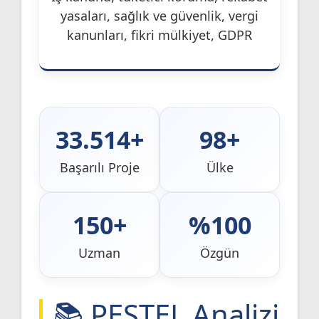
yasaları, sağlık ve güvenlik, vergi
kanunları, fikri mülkiyet, GDPR
33.514+
98+
Başarılı Proje
Ülke
150+
%100
Uzman
Özgün
📚 PESTEL Analizi