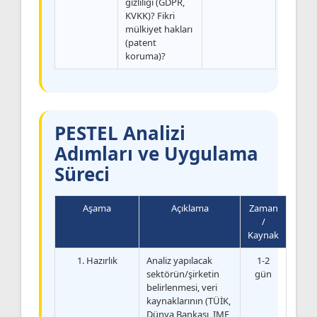
gizliliği (GDPR,
KVKK)? Fikri
mülkiyet hakları
(patent
koruma)?
PESTEL Analizi
Adımları ve Uygulama
Süreci
Aşama
Açıklama
Zaman
/
Kaynak
1. Hazırlık
Analiz yapılacak
1-2
sektörün/şirketin
gün
belirlenmesi, veri
kaynaklarının (TÜİK,
Dünya Bankası, IMF,