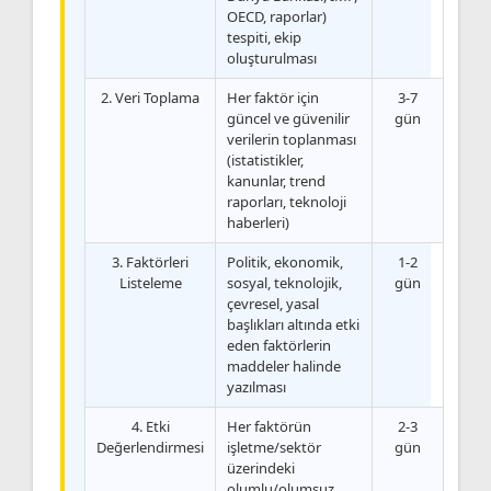
OECD, raporlar)
tespiti, ekip
oluşturulması
2. Veri Toplama
Her faktör için
3-7
güncel ve güvenilir
gün
verilerin toplanması
(istatistikler,
kanunlar, trend
raporları, teknoloji
haberleri)
3. Faktörleri
Politik, ekonomik,
1-2
Listeleme
sosyal, teknolojik,
gün
çevresel, yasal
başlıkları altında etki
eden faktörlerin
maddeler halinde
yazılması
4. Etki
Her faktörün
2-3
Değerlendirmesi
işletme/sektör
gün
üzerindeki
olumlu/olumsuz