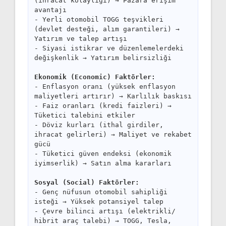
(ihracat kolaylığı) → Pazara erişim
avantajı
- Yerli otomobil TOGG teşvikleri
(devlet desteği, alım garantileri) →
Yatırım ve talep artışı
- Siyasi istikrar ve düzenlemelerdeki
değişkenlik → Yatırım belirsizliği
Ekonomik (Economic) Faktörler:
- Enflasyon oranı (yüksek enflasyon
maliyetleri artırır) → Karlılık baskısı
- Faiz oranları (kredi faizleri) →
Tüketici talebini etkiler
- Döviz kurları (ithal girdiler,
ihracat gelirleri) → Maliyet ve rekabet
gücü
- Tüketici güven endeksi (ekonomik
iyimserlik) → Satın alma kararları
Sosyal (Social) Faktörler:
- Genç nüfusun otomobil sahipliği
isteği → Yüksek potansiyel talep
- Çevre bilinci artışı (elektrikli/
hibrit araç talebi) → TOGG, Tesla,