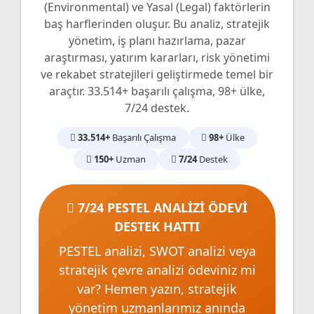
(Environmental) ve Yasal (Legal) faktörlerin
baş harflerinden oluşur. Bu analiz, stratejik
yönetim, iş planı hazırlama, pazar
araştırması, yatırım kararları, risk yönetimi
ve rekabet stratejileri geliştirmede temel bir
araçtır. 33.514+ başarılı çalışma, 98+ ülke,
7/24 destek.
33.514+
Başarılı Çalışma
98+
Ülke
150+
Uzman
7/24
Destek
7/24 PESTEL ANALİZİ ÖDEVİ
DESTEK HATTI
PESTEL analizi, SWOT analizi veya
stratejik çevre analizi ödeviniz mi
var? Hemen yazın, stratejik
yönetim uzmanlarımız anında