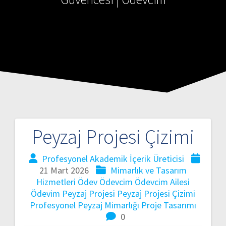
Peyzaj Projesi Çizimi
Profesyonel Akademik İçerik Üreticisi
21 Mart 2026
Mimarlık ve Tasarım
Hizmetleri
Ödev
Ödevcim
Ödevcim Ailesi
Ödevim
Peyzaj Projesi
Peyzaj Projesi Çizimi
Profesyonel Peyzaj Mimarlığı Proje Tasarımı
0