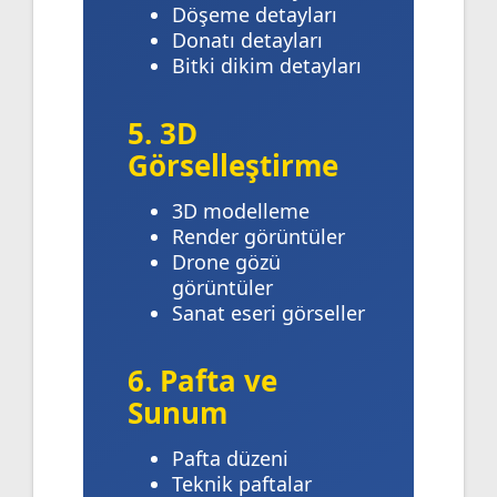
Döşeme detayları
Donatı detayları
Bitki dikim detayları
5. 3D
Görselleştirme
3D modelleme
Render görüntüler
Drone gözü
görüntüler
Sanat eseri görseller
6. Pafta ve
Sunum
Pafta düzeni
Teknik paftalar