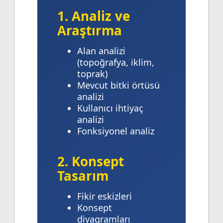
1. Analiz ve
Araştırma
Alan analizi
(topoğrafya, iklim,
toprak)
Mevcut bitki örtüsü
analizi
Kullanıcı ihtiyaç
analizi
Fonksiyonel analiz
2. Konsept
Tasarım
Fikir eskizleri
Konsept
diyagramları