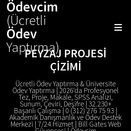
Ödevcim
(Ücretli
Ödev
Yaptırma)
PEYZAJ PROJESI
ÇIZIMI
Ücretli Ödev Yaptırma & Üniversite
Ödev Yaptırma | 2026'da Profesyonel
Tez, Proje, Makale, SPSS Analizi,
Sunum, Çeviri, Deşifre | 32.230+
Başarılı Çalışma | 0 (312) 276 75 93 |
Akademik Danışmanlık ve Ödev Destek
Merkezi | 7/24 Hizmet | Bill Gates Web
Güvencesi | Ödevcim