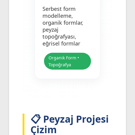
Serbest form
modelleme,
organik formlar,
peyzaj
topoğrafyası,
eğrisel formlar
Organik Form •
Topoğrafya
📋 Peyzaj Projesi
Çizim