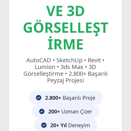
VE 3D
GÖRSELLEŞT
IRME
AutoCAD • SketchUp • Revit •
Lumion • 3ds Max • 3D
Görselleştirme • 2.800+ Başarılı
Peyzaj Projesi
2.800+
Başarılı Proje
200+
Uzman Çizer
20+ Yıl
Deneyim