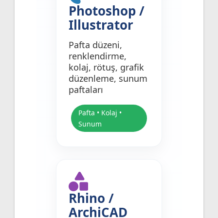
Photoshop /
Illustrator
Pafta düzeni,
renklendirme,
kolaj, rötuş, grafik
düzenleme, sunum
paftaları
Pafta • Kolaj •
Sunum
Rhino /
ArchiCAD