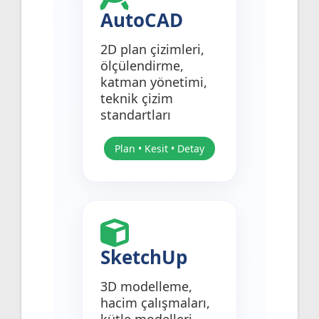
AutoCAD
2D plan çizimleri,
ölçülendirme,
katman yönetimi,
teknik çizim
standartları
Plan • Kesit • Detay
SketchUp
3D modelleme,
hacim çalışmaları,
kütle modelleri,