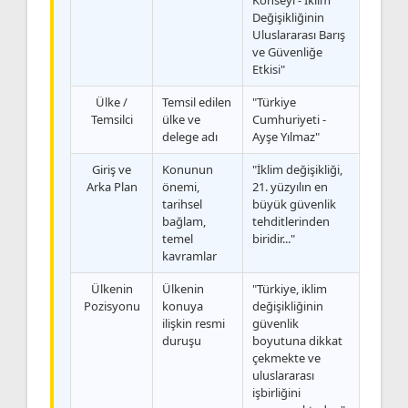
Değişikliğinin
Uluslararası Barış
ve Güvenliğe
Etkisi"
Ülke /
Temsil edilen
"Türkiye
Temsilci
ülke ve
Cumhuriyeti -
delege adı
Ayşe Yılmaz"
Giriş ve
Konunun
"İklim değişikliği,
Arka Plan
önemi,
21. yüzyılın en
tarihsel
büyük güvenlik
bağlam,
tehditlerinden
temel
biridir..."
kavramlar
Ülkenin
Ülkenin
"Türkiye, iklim
Pozisyonu
konuya
değişikliğinin
ilişkin resmi
güvenlik
duruşu
boyutuna dikkat
çekmekte ve
uluslararası
işbirliğini