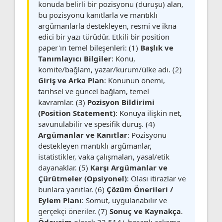
konuda belirli bir pozisyonu (duruşu) alan,
bu pozisyonu kanıtlarla ve mantıklı
argümanlarla destekleyen, resmi ve ikna
edici bir yazı türüdür. Etkili bir position
paper'ın temel bileşenleri: (1)
Başlık ve
Tanımlayıcı Bilgiler
: Konu,
komite/bağlam, yazar/kurum/ülke adı. (2)
Giriş ve Arka Plan
: Konunun önemi,
tarihsel ve güncel bağlam, temel
kavramlar. (3)
Pozisyon Bildirimi
(Position Statement)
: Konuya ilişkin net,
savunulabilir ve spesifik duruş. (4)
Argümanlar ve Kanıtlar
: Pozisyonu
destekleyen mantıklı argümanlar,
istatistikler, vaka çalışmaları, yasal/etik
dayanaklar. (5)
Karşı Argümanlar ve
Çürütmeler (Opsiyonel)
: Olası itirazlar ve
bunlara yanıtlar. (6)
Çözüm Önerileri /
Eylem Planı
: Somut, uygulanabilir ve
gerçekçi öneriler. (7)
Sonuç ve Kaynakça
.
Ödevcim
olarak 33.514+ başarılı çalışma