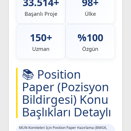
33.514+
98+
Başarılı Proje
Ülke
150+
%100
Uzman
Özgün
📚 Position
Paper (Pozisyon
Bildirgesi) Konu
Başlıkları Detaylı
MUN Komiteleri İçin Position Paper Hazırlama (BMGK,