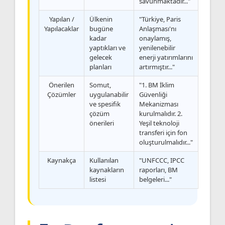
savunmaktadır..."
Yapılan /
Ülkenin
"Türkiye, Paris
Yapılacaklar
bugüne
Anlaşması'nı
kadar
onaylamış,
yaptıkları ve
yenilenebilir
gelecek
enerji yatırımlarını
planları
artırmıştır..."
Önerilen
Somut,
"1. BM İklim
Çözümler
uygulanabilir
Güvenliği
ve spesifik
Mekanizması
çözüm
kurulmalıdır. 2.
önerileri
Yeşil teknoloji
transferi için fon
oluşturulmalıdır..."
Kaynakça
Kullanılan
"UNFCCC, IPCC
kaynakların
raporları, BM
listesi
belgeleri..."