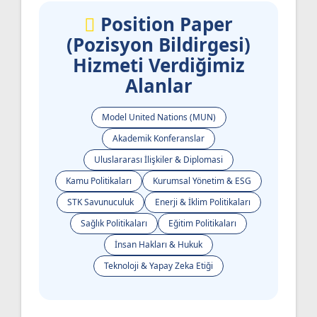
Position Paper
(Pozisyon Bildirgesi)
Hizmeti Verdiğimiz
Alanlar
Model United Nations (MUN)
Akademik Konferanslar
Uluslararası İlişkiler & Diplomasi
Kamu Politikaları
Kurumsal Yönetim & ESG
STK Savunuculuk
Enerji & İklim Politikaları
Sağlık Politikaları
Eğitim Politikaları
İnsan Hakları & Hukuk
Teknoloji & Yapay Zeka Etiği