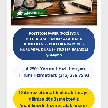
POSITION PAPER (POZİSYON
BİLDİRGESİ) • MUN • AKADEMİK
KONFERANS • POLİTİKA RAPORU •
KURUMSAL DURUŞ • 33.514+ BAŞARILI
ÇALIŞMA
4.250+ Yorum
Hızlı İletişim
Tüm Hizmetler
0 (312) 276 75 93
Sitemiz otomatik olarak tarayıcı
dilinize dönüşmektedir.
Anadilinizde hizmet alabilirsiniz!