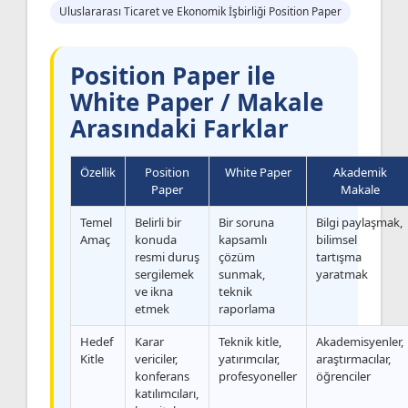
Uluslararası Ticaret ve Ekonomik İşbirliği Position Paper
Position Paper ile
White Paper / Makale
Arasındaki Farklar
Özellik
Position
White Paper
Akademik
Paper
Makale
Temel
Belirli bir
Bir soruna
Bilgi paylaşmak,
Amaç
konuda
kapsamlı
bilimsel
resmi duruş
çözüm
tartışma
sergilemek
sunmak,
yaratmak
ve ikna
teknik
etmek
raporlama
Hedef
Karar
Teknik kitle,
Akademisyenler,
Kitle
vericiler,
yatırımcılar,
araştırmacılar,
konferans
profesyoneller
öğrenciler
katılımcıları,