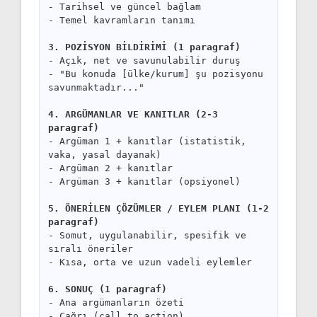
- Tarihsel ve güncel bağlam
- Temel kavramların tanımı
3. POZİSYON BİLDİRİMİ (1 paragraf)
- Açık, net ve savunulabilir duruş
- "Bu konuda [ülke/kurum] şu pozisyonu
savunmaktadır..."
4. ARGÜMANLAR VE KANITLAR (2-3
paragraf)
- Argüman 1 + kanıtlar (istatistik,
vaka, yasal dayanak)
- Argüman 2 + kanıtlar
- Argüman 3 + kanıtlar (opsiyonel)
5. ÖNERİLEN ÇÖZÜMLER / EYLEM PLANI (1-2
paragraf)
- Somut, uygulanabilir, spesifik ve
sıralı öneriler
- Kısa, orta ve uzun vadeli eylemler
6. SONUÇ (1 paragraf)
- Ana argümanların özeti
- Çağrı (call to action)