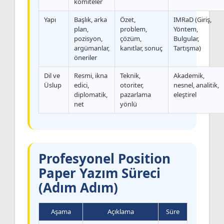
komiteler
Yapı
Başlık, arka
Özet,
IMRaD (Giriş,
plan,
problem,
Yöntem,
pozisyon,
çözüm,
Bulgular,
argümanlar,
kanıtlar, sonuç
Tartışma)
öneriler
Dil ve
Resmi, ikna
Teknik,
Akademik,
Üslup
edici,
otoriter,
nesnel, analitik,
diplomatik,
pazarlama
eleştirel
net
yönlü
Profesyonel Position
Paper Yazım Süreci
(Adım Adım)
Aşama
Açıklama
Süre