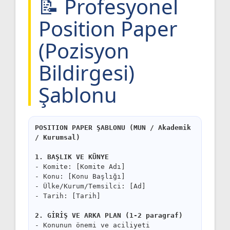
📝 Profesyonel
Position Paper
(Pozisyon
Bildirgesi)
Şablonu
POSITION PAPER ŞABLONU (MUN / Akademik
/ Kurumsal)
1. BAŞLIK VE KÜNYE
- Komite: [Komite Adı]
- Konu: [Konu Başlığı]
- Ülke/Kurum/Temsilci: [Ad]
- Tarih: [Tarih]
2. GİRİŞ VE ARKA PLAN (1-2 paragraf)
- Konunun önemi ve aciliyeti