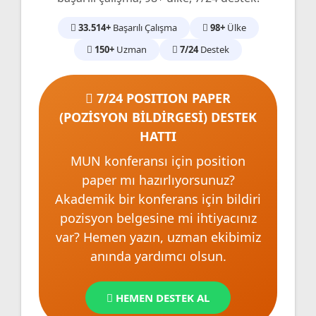
33.514+
Başarılı Çalışma
98+
Ülke
150+
Uzman
7/24
Destek
7/24 POSITION PAPER
(POZİSYON BİLDİRGESİ) DESTEK
HATTI
MUN konferansı için position
paper mı hazırlıyorsunuz?
Akademik bir konferans için bildiri
pozisyon belgesine mi ihtiyacınız
var? Hemen yazın, uzman ekibimiz
anında yardımcı olsun.
HEMEN DESTEK AL