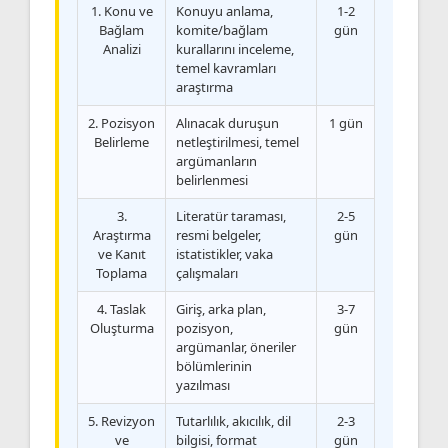
1. Konu ve
Konuyu anlama,
1-2
Bağlam
komite/bağlam
gün
Analizi
kurallarını inceleme,
temel kavramları
araştırma
2. Pozisyon
Alınacak duruşun
1 gün
Belirleme
netleştirilmesi, temel
argümanların
belirlenmesi
3.
Literatür taraması,
2-5
Araştırma
resmi belgeler,
gün
ve Kanıt
istatistikler, vaka
Toplama
çalışmaları
4. Taslak
Giriş, arka plan,
3-7
Oluşturma
pozisyon,
gün
argümanlar, öneriler
bölümlerinin
yazılması
5. Revizyon
Tutarlılık, akıcılık, dil
2-3
ve
bilgisi, format
gün