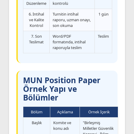
Düzenleme
kontrolü
6. İntihal
Turnitin intihal
1 gün
ve Kalite
raporu, uzman onayı,
Kontrol
son okuma
7. Son
Word/PDF
Teslim
Teslimat
formatında, intihal
raporuyla teslim
MUN Position Paper
Örnek Yapı ve
Bölümler
Bölüm
Açıklama
Örnek İçerik
Başlık
Komite ve
"Birleşmiş
konu adı
Milletler Güvenlik
Konseyi - İklim