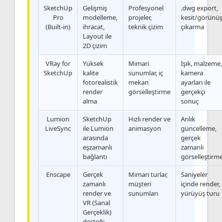
SketchUp
Gelişmiş
Profesyonel
.dwg export,
Pro
modelleme,
projeler,
kesit/görünü
(Built-in)
ihracat,
teknik çizim
çıkarma
Layout ile
2D çizim
VRay for
Yüksek
Mimari
Işık, malzeme,
SketchUp
kalite
sunumlar, iç
kamera
fotorealistik
mekan
ayarları ile
render
görselleştirme
gerçekçi
alma
sonuç
Lumion
SketchUp
Hızlı render ve
Anlık
LiveSync
ile Lumion
animasyon
güncelleme,
arasında
gerçek
eşzamanlı
zamanlı
bağlantı
görselleştirm
Enscape
Gerçek
Mimari turlar,
Saniyeler
zamanlı
müşteri
içinde render,
render ve
sunumları
yürüyüş turu
VR (Sanal
Gerçeklik)
desteği