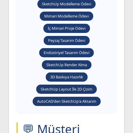
SketchUp Modelleme Ödevi
Mimari Modelleme Ödevi
İç Mimari Proje Ödevi
Peyzaj Tasarım Ödevi
Endüstriyel Tasarım Ödevi
SketchUp Render Alma
3D Baskıya Hazırlık
SketchUp Layout İle 2D Çizim
AutoCAD'den SketchUp'a Aktarım
💬 Müşteri