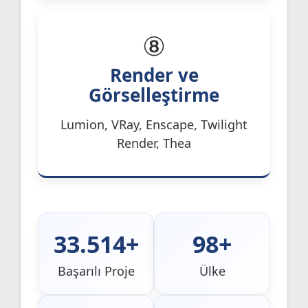
⑧
Render ve
Görselleştirme
Lumion, VRay, Enscape, Twilight
Render, Thea
33.514+
98+
Başarılı Proje
Ülke