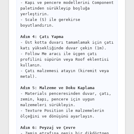
- Kapı ve pencere modellerini Component
paletinden sürükleyip boşluğa
yerleştirin.
- Scale (S) ile gerekirse
boyutlandırın.
Adım 4: Çatı Yapma
- Üst kotta duvarı tamamlamak için çatı
katı yüksekliğinde duvar çekin (1m).
- Follow Me aracı ile üçgen çatı
profilini süpürün veya Roof eklentisi
kullanın.
- Çatı malzemesi atayın (kiremit veya
metal).
Adım 5: Malzeme ve Doku Kaplama
- Materials penceresinden duvar, çatı,
zemin, kapı, pencere için uygun
malzemeleri sürükleyin.
- Texture Position ile malzemelerin
ölçeğini ve dönüşünü ayarlayın.
Adım 6: Peyzaj ve Çevre
- Zemin etrafına geniş bir dikdörtgen