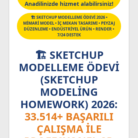
Anadilinizde hizmet alabilirsiniz!
🏗️ SKETCHUP MODELLEME ÖDEVİ 2026 •
MİMARİ MODEL • İÇ MEKAN TASARIMI • PEYZAJ
DÜZENLEME • ENDÜSTRİYEL ÜRÜN • RENDER •
7/24 DESTEK
🏗️ SKETCHUP
MODELLEME ÖDEVI
(SKETCHUP
MODELING
HOMEWORK) 2026:
33.514+ BAŞARILI
ÇALIŞMA ILE