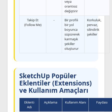
veya
orantısız
değiştirir
Takip Et
-
Bir profili
Korkuluk,
(Follow Me)
bir yol
pervaz,
boyunca
silindirik
süpürerek
şekiller
karmaşık
şekiller
oluşturur
SketchUp Popüler
Eklentiler (Extensions)
ve Kullanım Amaçları
Eklenti
Açıklama
Kullanım Alanı
Faydası
Adı