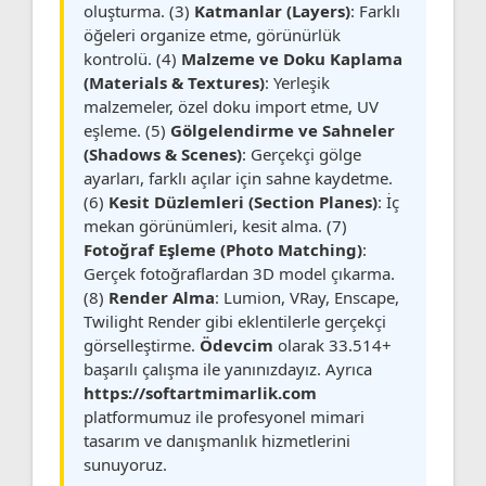
oluşturma. (3)
Katmanlar (Layers)
: Farklı
öğeleri organize etme, görünürlük
kontrolü. (4)
Malzeme ve Doku Kaplama
(Materials & Textures)
: Yerleşik
malzemeler, özel doku import etme, UV
eşleme. (5)
Gölgelendirme ve Sahneler
(Shadows & Scenes)
: Gerçekçi gölge
ayarları, farklı açılar için sahne kaydetme.
(6)
Kesit Düzlemleri (Section Planes)
: İç
mekan görünümleri, kesit alma. (7)
Fotoğraf Eşleme (Photo Matching)
:
Gerçek fotoğraflardan 3D model çıkarma.
(8)
Render Alma
: Lumion, VRay, Enscape,
Twilight Render gibi eklentilerle gerçekçi
görselleştirme.
Ödevcim
olarak 33.514+
başarılı çalışma ile yanınızdayız. Ayrıca
https://softartmimarlik.com
platformumuz ile profesyonel mimari
tasarım ve danışmanlık hizmetlerini
sunuyoruz.