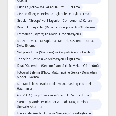
Araçları
Takip Et (Follow Me) Aracı ile Profil Süpürme
Ofset (Offset) ve Bölme Araçları ile Detaylandırma
Gruplar (Groups) ve Bileşenler (Components) Kullanımı
Dinamik Bileşenler (Dynamic Components) Oluşturma
Katmanlar (Layers) ile Model Organizasyonu
Malzeme ve Doku Kaplama (Materials & Textures), Özel
Doku Ekleme
Gölgelendirme (Shadows) ve Coğrafi Konum Ayarları
Sahneler (Scenes) ve Animasyon Oluşturma
Kesit Düzlemleri (Section Planes) ile İç Mekan Görünümü
Fotoğraf Eşleme (Photo Matching) ile Gerçek Dünyadan
Model Çıkarma
Katı Modelleme (Solid Tools) ve 3D Baskı İçin Model
Hazırlama
AutoCAD (.dwg) Dosyalarını SketchUp'a İthal Etme
SketchUp Modellerini AutoCAD, 3ds Max, Lumion,
Unreal'e Aktarma
Lumion ile Render Alma ve Gerçekçi Görselleştirme