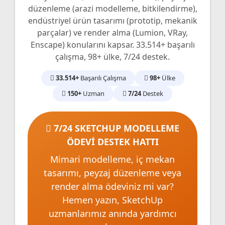
düzenleme (arazi modelleme, bitkilendirme),
endüstriyel ürün tasarımı (prototip, mekanik
parçalar) ve render alma (Lumion, VRay,
Enscape) konularını kapsar. 33.514+ başarılı
çalışma, 98+ ülke, 7/24 destek.
33.514+
Başarılı Çalışma
98+
Ülke
150+
Uzman
7/24
Destek
7/24 SKETCHUP MODELLEME
ÖDEVİ DESTEK HATTI
Mimari modelleme, iç mekan
tasarımı, peyzaj düzenleme veya
render alma ödeviniz mi var?
Hemen yazın, SketchUp
uzmanlarımız anında yardımcı