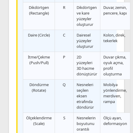
Dikdörtgen
R
Dikdörtgen
Duvar, zemin,
(Rectangle)
ve kare
pencere, kapı
yüzeyler
oluşturur
Daire (Circle)
C
Dairesel
Kolon, direk,
yüzeyler
tekerlek
oluşturur
İtme/Çekme
P
2D
Duvar çıkma,
(Push/Pull)
yüzeyleri
oyuk açma,
3D hacme
profil
dönüştürür
oluşturma
Döndürme
Q
Nesneleri
Mobilya
(Rotate)
seçilen
yönlendirme,
eksen
merdiven,
etrafında
rampa
döndürür
Ölçeklendirme
S
Nesnelerin
Ölçü ayarı,
(Scale)
boyutunu
deformasyon
orantılı