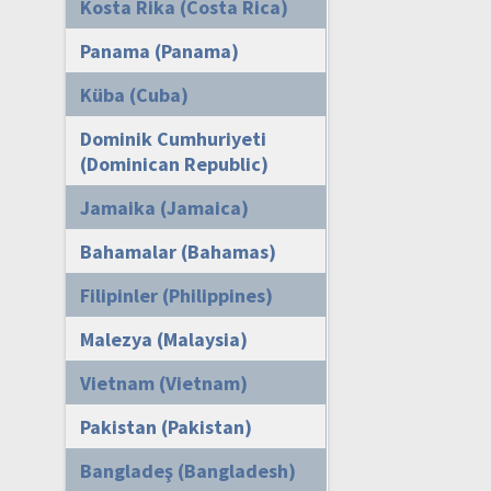
Kosta Rika (Costa Rica)
Panama (Panama)
Küba (Cuba)
Dominik Cumhuriyeti
(Dominican Republic)
Jamaika (Jamaica)
Bahamalar (Bahamas)
Filipinler (Philippines)
Malezya (Malaysia)
Vietnam (Vietnam)
Pakistan (Pakistan)
Bangladeş (Bangladesh)