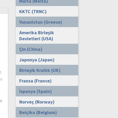
Malta (Malta)
KKTC (TRNC)
Yunanistan (Greece)
Amerika Birleşik
Devletleri (USA)
Çin (China)
Japonya (Japan)
Birleşik Krallık (UK)
.
er
Fransa (France)
İspanya (Spain)
ve
Norveç (Norway)
Belçika (Belgium)