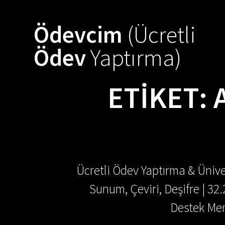
Skip
to
Ödevcim
(Ücretli
content
Ödev
Yaptırma)
ETIKET:
Ücretli Ödev Yaptırma & Ünive
Sunum, Çeviri, Deşifre | 32
Destek Mer