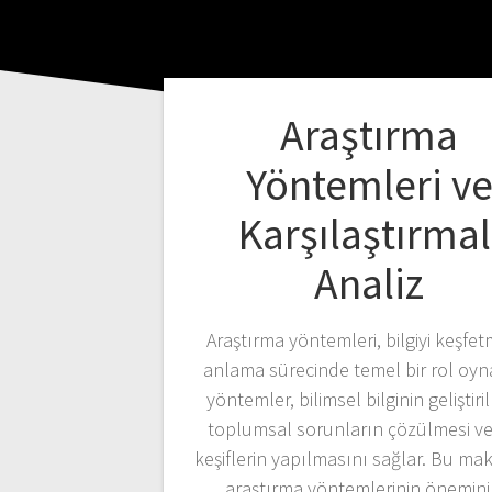
Araştırma
Yöntemleri v
Karşılaştırmal
Analiz
Araştırma yöntemleri, bilgiyi keşfe
anlama sürecinde temel bir rol oyn
yöntemler, bilimsel bilginin geliştiri
toplumsal sorunların çözülmesi ve
keşiflerin yapılmasını sağlar. Bu ma
araştırma yöntemlerinin önemini