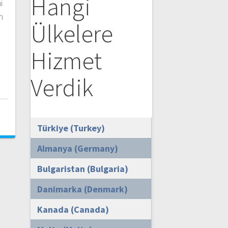
Hangi
i
n
Ülkelere
Hizmet
Verdik
i
Türkiye (Turkey)
Almanya (Germany)
Bulgaristan (Bulgaria)
Danimarka (Denmark)
Kanada (Canada)