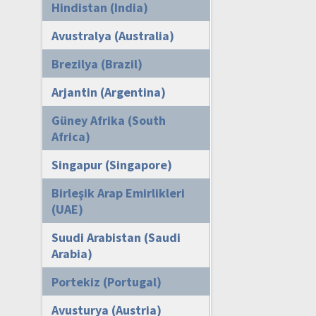
Hindistan (India)
Avustralya (Australia)
Brezilya (Brazil)
Arjantin (Argentina)
Güney Afrika (South
Africa)
Singapur (Singapore)
Birleşik Arap Emirlikleri
(UAE)
Suudi Arabistan (Saudi
Arabia)
Portekiz (Portugal)
Avusturya (Austria)