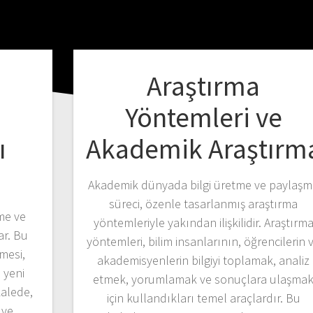
Araştırma
e
Yöntemleri ve
ı
Akademik Araştırm
Akademik dünyada bilgi üretme ve paylaş
süreci, özenle tasarlanmış araştırma
tme ve
yöntemleriyle yakından ilişkilidir. Araştırm
ar. Bu
yöntemleri, bilim insanlarının, öğrencilerin 
lmesi,
akademisyenlerin bilgiyi toplamak, analiz
 yeni
etmek, yorumlamak ve sonuçlara ulaşma
kalede,
için kullandıkları temel araçlardır. Bu
 ve