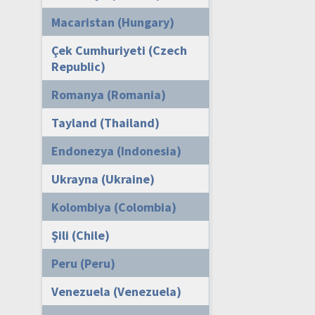
Macaristan (Hungary)
Çek Cumhuriyeti (Czech
Republic)
Romanya (Romania)
Tayland (Thailand)
Endonezya (Indonesia)
Ukrayna (Ukraine)
Kolombiya (Colombia)
Şili (Chile)
Peru (Peru)
Venezuela (Venezuela)