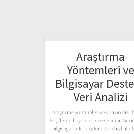
Araştırma
Yöntemleri v
Bilgisayar Deste
Veri Analizi
Araştırma yöntemleri ve veri analizi, b
keşiflerde hayati öneme sahiptir. Gü
bilgisayar teknolojilerindeki hızlı ile