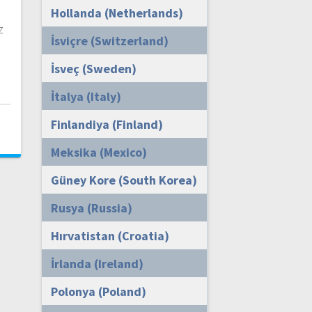
Hollanda (Netherlands)
z
İsviçre (Switzerland)
İsveç (Sweden)
İtalya (Italy)
i
Finlandiya (Finland)
Meksika (Mexico)
Güney Kore (South Korea)
Rusya (Russia)
Hırvatistan (Croatia)
İrlanda (Ireland)
Polonya (Poland)