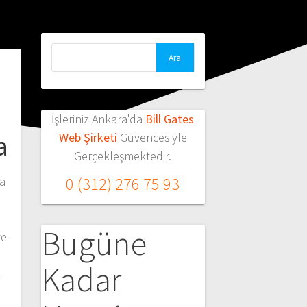
Arama:
İşleriniz Ankara'da
Bill Gates
a
Web Şirketi
Güvencesiyle
Gerçekleşmektedir.
ma
0 (312) 276 75 93
a
Bugüne
ve
Kadar
k