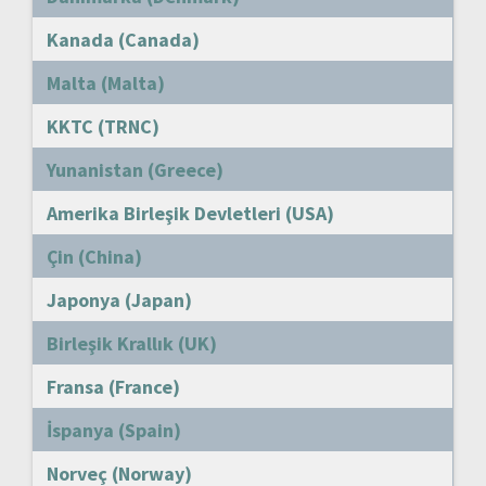
Kanada (Canada)
Malta (Malta)
KKTC (TRNC)
Yunanistan (Greece)
Amerika Birleşik Devletleri (USA)
Çin (China)
Japonya (Japan)
Birleşik Krallık (UK)
Fransa (France)
İspanya (Spain)
Norveç (Norway)