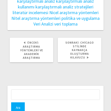
karşılaştırmalı analiz
karşılaştırmalı analiz
kullanımı
karşılaştırmalı analiz stratejileri
literatür incelemesi
Nicel araştırma yöntemleri
Nitel araştırma yöntemleri
politika ve uygulama
Veri Analizi
veri toplama
ÖNCEKI
SONRAKI
ÖNCEKI:
SONRAKI:
CHICAGO
YAZI:
YAZI:
STILINDE
ARAŞTIRMA
KAYNAKÇA
YÖNTEMLERI VE
OLUŞTURMA
AKADEMIK
KILAVUZU
ARAŞTIRMA
Arama: