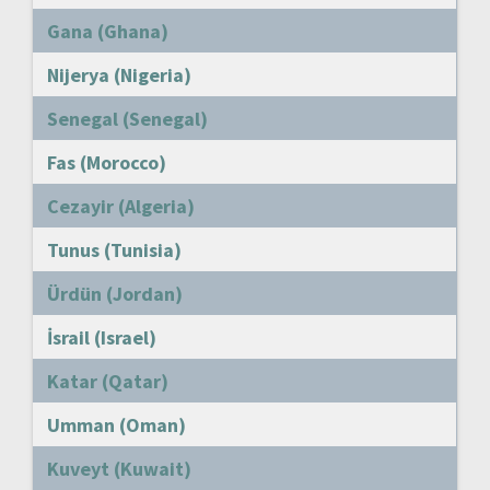
Gana (Ghana)
Nijerya (Nigeria)
Senegal (Senegal)
Fas (Morocco)
Cezayir (Algeria)
Tunus (Tunisia)
Ürdün (Jordan)
İsrail (Israel)
Katar (Qatar)
Umman (Oman)
Kuveyt (Kuwait)