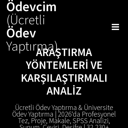
Ödevcim
Skip
to
(Ücretli
content
Ödev
Yaptırma)
ARAŞTIRMA
YÖNTEMLERI VE
KARŞILAŞTIRMALI
ANALIZ
Ücretli Ödev Yaptırma & Üniversite
Ödev Yaptırma | 2026'da Profesyonel
Tez, Proje, Makale, SPSS Analizi,
Sunum, Çeviri, Deşifre | 32.230+