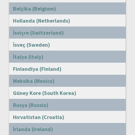
Belçika (Belgium)
Hollanda (Netherlands)
İsviçre (Switzerland)
İsveç (Sweden)
İtalya (Italy)
Finlandiya (Finland)
Meksika (Mexico)
Güney Kore (South Korea)
Rusya (Russia)
Hırvatistan (Croatia)
İrlanda (Ireland)