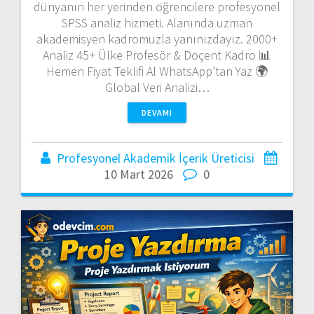
dünyanın her yerinden öğrencilere profesyonel
SPSS analiz hizmeti. Alanında uzman
akademisyen kadromuzla yanınızdayız. 2000+
Analiz 45+ Ülke Profesör & Doçent Kadro 📊
Hemen Fiyat Teklifi Al WhatsApp’tan Yaz 🌍
Global Veri Analizi…
DEVAMI
Profesyonel Akademik İçerik Üreticisi
10 Mart 2026
0