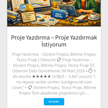
Proje Yazdırma – Proje Yazdırmak
İstiyorum
Proje Yazdırma – Dönem Projesi, Bitirme Projesi,
Tezsiz Proje | Ödevcim 📋 Proje Yazdırma –
Dönem Projesi, Bitirme Projesi, Tezsiz Proje ÖC
Ödevcim Ekibi Güncelleme: 08 Mart 2026 • ⏱️ 9
dk okuma ★★★★★ (4.98/5 – 3.847 yorum) ‘)
no-repeat center center; background-size:
cover;”> 📋 Dönem Projesi, Tezsiz Proje, Bitirme
Projesi Tüm akademik projeleriniz için…
DEVAMI