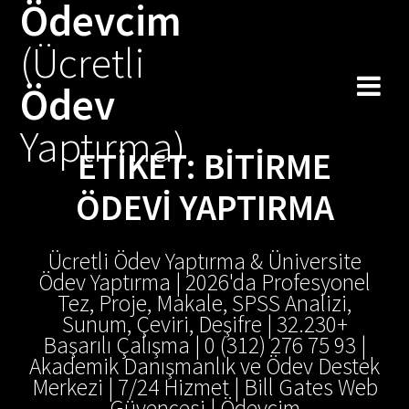
Ödevcim
Skip
to
(Ücretli
content
Ödev
Yaptırma)
ETIKET:
BITIRME
ÖDEVI YAPTIRMA
Ücretli Ödev Yaptırma & Üniversite
Ödev Yaptırma | 2026'da Profesyonel
Tez, Proje, Makale, SPSS Analizi,
Sunum, Çeviri, Deşifre | 32.230+
Başarılı Çalışma | 0 (312) 276 75 93 |
Akademik Danışmanlık ve Ödev Destek
Merkezi | 7/24 Hizmet | Bill Gates Web
Güvencesi | Ödevcim