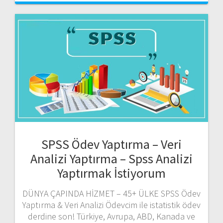
SPSS Ödev Yaptırma – Veri
Analizi Yaptırma – Spss Analizi
Yaptırmak İstiyorum
DÜNYA ÇAPINDA HİZMET – 45+ ÜLKE SPSS Ödev
Yaptırma & Veri Analizi Ödevcim ile istatistik ödev
derdine son! Türkiye, Avrupa, ABD, Kanada ve