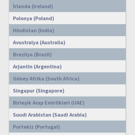
İrlanda (Ireland)
Polonya (Poland)
Hindistan (India)
Avustralya (Australia)
Brezilya (Brazil)
Arjantin (Argentina)
Güney Afrika (South Africa)
Singapur (Singapore)
Birleşik Arap Emirlikleri (UAE)
Suudi Arabistan (Saudi Arabia)
Portekiz (Portugal)