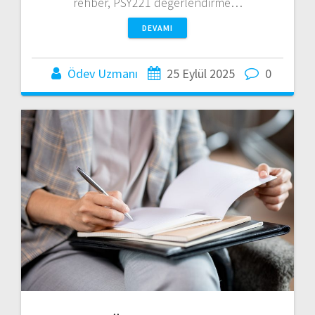
rehber, PSY221 değerlendirme…
DEVAMI
Ödev Uzmanı
25 Eylül 2025
0