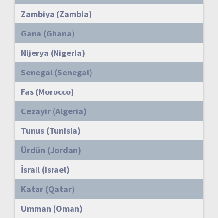
Zambiya (Zambia)
Gana (Ghana)
Nijerya (Nigeria)
Senegal (Senegal)
Fas (Morocco)
Cezayir (Algeria)
Tunus (Tunisia)
Ürdün (Jordan)
İsrail (Israel)
Katar (Qatar)
Umman (Oman)