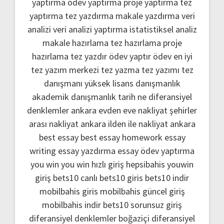
yaptırma
ödev yaptırma
proje yaptırma
tez
yaptırma
tez yazdırma
makale yazdırma
veri
analizi
veri analizi yaptırma
istatistiksel analiz
makale hazırlama
tez hazırlama
proje
hazırlama
tez yazdır
ödev yaptır
ödev
en iyi
tez yazım merkezi
tez yazma
tez yazımı
tez
danışmanı
yüksek lisans danışmanlık
akademik danışmanlık
tarih ne
diferansiyel
denklemler
ankara evden eve nakliyat
şehirler
arası nakliyat ankara
ilden ile nakliyat ankara
best essay
best essay homework
essay
writing
essay yazdırma
essay ödev yaptırma
you win
you win hızlı giriş
hepsibahis youwin
giriş
bets10 canlı
bets10 giris
bets10 indir
mobilbahis giris
mobilbahis güncel giriş
mobilbahis indir
bets10 sorunsuz giriş
diferansiyel denklemler boğaziçi
diferansiyel