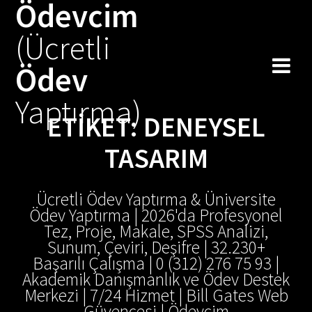
Ödevcim
Skip
to
(Ücretli
content
Ödev
Yaptırma)
ETIKET:
DENEYSEL
TASARIM
Ücretli Ödev Yaptırma & Üniversite
Ödev Yaptırma | 2026'da Profesyonel
Tez, Proje, Makale, SPSS Analizi,
Sunum, Çeviri, Deşifre | 32.230+
Başarılı Çalışma | 0 (312) 276 75 93 |
Akademik Danışmanlık ve Ödev Destek
Merkezi | 7/24 Hizmet | Bill Gates Web
Güvencesi | Ödevcim