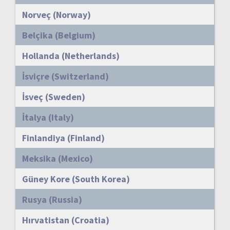
Norveç (Norway)
Belçika (Belgium)
Hollanda (Netherlands)
İsviçre (Switzerland)
İsveç (Sweden)
İtalya (Italy)
Finlandiya (Finland)
Meksika (Mexico)
Güney Kore (South Korea)
Rusya (Russia)
Hırvatistan (Croatia)