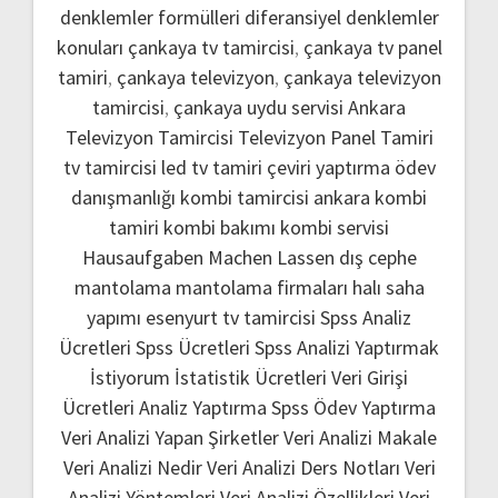
denklemler formülleri
diferansiyel denklemler
konuları
çankaya tv tamircisi
,
çankaya tv panel
tamiri
,
çankaya televizyon
,
çankaya televizyon
tamircisi
,
çankaya uydu servisi
Ankara
Televizyon Tamircisi
Televizyon Panel Tamiri
tv tamircisi
led tv tamiri
çeviri yaptırma
ödev
danışmanlığı
kombi tamircisi ankara
kombi
tamiri
kombi bakımı
kombi servisi
Hausaufgaben Machen Lassen
dış cephe
mantolama
mantolama firmaları
halı saha
yapımı
esenyurt tv tamircisi
Spss Analiz
Ücretleri
Spss Ücretleri
Spss Analizi Yaptırmak
İstiyorum
İstatistik Ücretleri
Veri Girişi
Ücretleri
Analiz Yaptırma
Spss Ödev Yaptırma
Veri Analizi Yapan Şirketler
Veri Analizi Makale
Veri Analizi Nedir
Veri Analizi Ders Notları
Veri
Analizi Yöntemleri
Veri Analizi Özellikleri
Veri