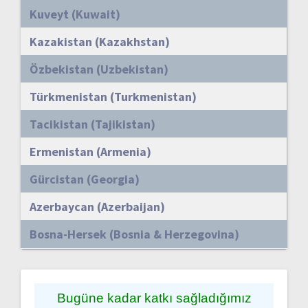
Kuveyt (Kuwait)
Kazakistan (Kazakhstan)
Özbekistan (Uzbekistan)
Türkmenistan (Turkmenistan)
Tacikistan (Tajikistan)
Ermenistan (Armenia)
Gürcistan (Georgia)
Azerbaycan (Azerbaijan)
Bosna-Hersek (Bosnia & Herzegovina)
Bugüne kadar katkı sağladığımız