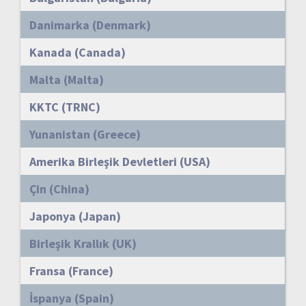
Danimarka (Denmark)
Kanada (Canada)
Malta (Malta)
KKTC (TRNC)
Yunanistan (Greece)
Amerika Birleşik Devletleri (USA)
Çin (China)
Japonya (Japan)
Birleşik Krallık (UK)
Fransa (France)
İspanya (Spain)